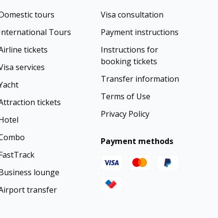
Domestic tours
Visa consultation
International Tours
Payment instructions
Airline tickets
Instructions for
booking tickets
Visa services
Transfer information
Yacht
Terms of Use
Attraction tickets
Privacy Policy
Hotel
Combo
Payment methods
FastTrack
Business lounge
Airport transfer