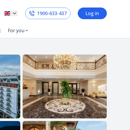
1900-633-437
Log in
t
For you