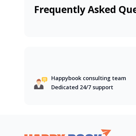
Frequently Asked Que
Việt Nam, với thiên nhiên hùng vĩ và văn hó
bằng sông Cửu Long mênh mông, đến bãi biể
trong nước cùng HappyBook, bạn sẽ được kh
Happybook consulting team
Dedicated 24/7 support