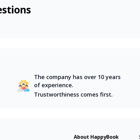
stions
a đa dạng, là điểm đến lý tưởng cho những chuyến tour tron
n miền Trung tuyệt đẹp, mỗi vùng đất đều mang đến trải n
ám phá các địa điểm nổi tiếng như Hà Nội cổ kính, Đà Nẵn
The company has over 10 years
of experience.
Trustworthiness comes first.
About HappyBook