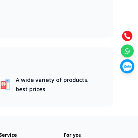
g nước. Từ núi rừng Tây Bắc hùng vĩ, đồng
ghiệm đáng nhớ.Khi lựa chọn tour du lịch
g năng động, Nha Trang biển xanh,
A wide variety of products.
best prices
Service
For you