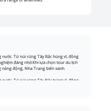
d a range of amenities.
g nước. Từ núi rừng Tây Bắc hùng vĩ, đồng
ghiệm đáng nhớ.Khi lựa chọn tour du lịch
g năng động, Nha Trang biển xanh.
g nước. Từ núi rừng Tây Bắc hùng vĩ, đồng
ghiệm đáng nhớ.Khi lựa chọn tour du lịch
g năng động, Nha Trang biển xanh.
g nước. Từ núi rừng Tây Bắc hùng vĩ, đồng
ghiệm đáng nhớ.Khi lựa chọn tour du lịch
g năng động, Nha Trang biển xanh,