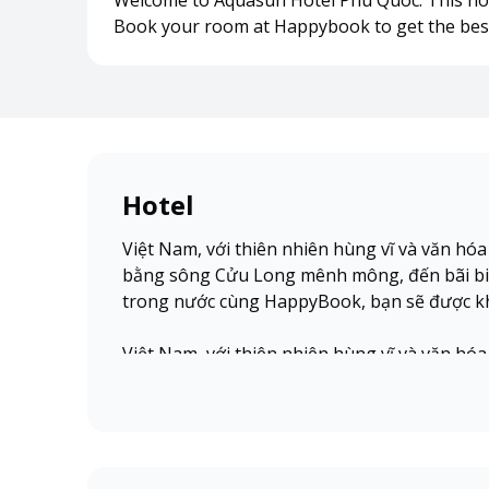
Welcome to Aquasun Hotel Phu Quoc. This hote
Book your room at Happybook to get the best
Hotel
Việt Nam, với thiên nhiên hùng vĩ và văn hó
bằng sông Cửu Long mênh mông, đến bãi biể
trong nước cùng HappyBook, bạn sẽ được kh
Việt Nam, với thiên nhiên hùng vĩ và văn hó
bằng sông Cửu Long mênh mông, đến bãi biể
trong nước cùng HappyBook, bạn sẽ được kh
Việt Nam, với thiên nhiên hùng vĩ và văn hó
bằng sông Cửu Long mênh mông, đến bãi biể
trong nước cùng HappyBook, bạn sẽ được kh