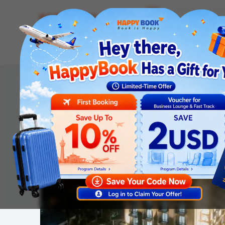
Airline tickets
Hotel
Visa
Airport servic
Homepage
Hotel
Aquasun Hotel Phu Quoc