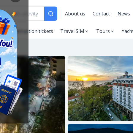
About us
Contact
News
es
Attraction tickets
Travel SIM
Tours
Yach