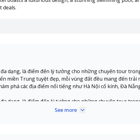
l boasts a luxurious design, a stunning swimming pool, an
 deals.
a đa dạng, là điểm đến lý tưởng cho những chuyến tour tron
n miền Trung tuyệt đẹp, mỗi vùng đất đều mang đến trải n
ám phá các địa điểm nổi tiếng như Hà Nội cổ kính, Đà Nẵn
a đa dạng, là điểm đến lý tưởng cho những chuyến tour tron
n miền Trung tuyệt đẹp, mỗi vùng đất đều mang đến trải n
See more
ám phá các địa điểm nổi tiếng như Hà Nội cổ kính, Đà Nẵn
a đa dạng, là điểm đến lý tưởng cho những chuyến tour tron
n miền Trung tuyệt đẹp, mỗi vùng đất đều mang đến trải n
ám phá các địa điểm nổi tiếng như Hà Nội cổ kính, Đà Nẵn