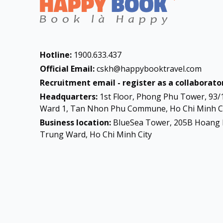
Hotline:
1900.633.437
Official Email:
cskh@happybooktravel.com
Recruitment email - register as a collaborator
Headquarters:
1st Floor, Phong Phu Tower, 93/
Ward 1, Tan Nhon Phu Commune, Ho Chi Minh Ci
Business location:
BlueSea Tower, 205B Hoang 
Trung Ward, Ho Chi Minh City