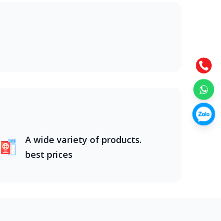
g năng động, Nha Trang biển xanh,
g nước. Từ núi rừng Tây Bắc hùng vĩ, đồng
ghiệm đáng nhớ.Khi lựa chọn tour du lịch
g năng động, Nha Trang biển xanh,
A wide variety of products.
best prices