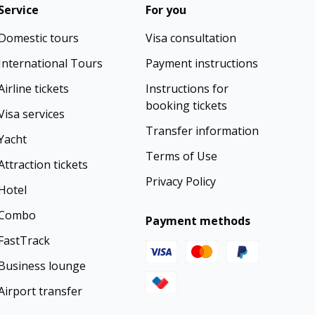
Service
For you
Domestic tours
Visa consultation
International Tours
Payment instructions
Airline tickets
Instructions for
booking tickets
Visa services
Transfer information
Yacht
Terms of Use
Attraction tickets
Privacy Policy
Hotel
Combo
Payment methods
FastTrack
Business lounge
Airport transfer