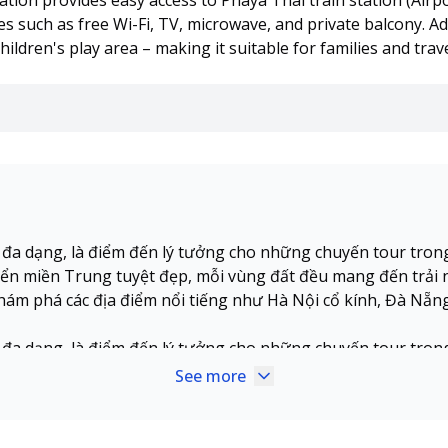
tion provides easy access to Phaya Thai train station (Airpor
 such as free Wi-Fi, TV, microwave, and private balcony. Addi
ldren's play area – making it suitable for families and tra
a đa dạng, là điểm đến lý tưởng cho những chuyến tour tron
n miền Trung tuyệt đẹp, mỗi vùng đất đều mang đến trải n
ám phá các địa điểm nổi tiếng như Hà Nội cổ kính, Đà Nẵn
a đa dạng, là điểm đến lý tưởng cho những chuyến tour tron
n miền Trung tuyệt đẹp, mỗi vùng đất đều mang đến trải n
See more
ám phá các địa điểm nổi tiếng như Hà Nội cổ kính, Đà Nẵn
a đa dạng, là điểm đến lý tưởng cho những chuyến tour tron
n miền Trung tuyệt đẹp, mỗi vùng đất đều mang đến trải n