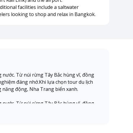
t Rail Link) and the airport.
tional facilities include a saltwater
velers looking to shop and relax in Bangkok.
g nước. Từ núi rừng Tây Bắc hùng vĩ, đồng
ghiệm đáng nhớ.Khi lựa chọn tour du lịch
g năng động, Nha Trang biển xanh.
g nước. Từ núi rừng Tây Bắc hùng vĩ, đồng
ghiệm đáng nhớ.Khi lựa chọn tour du lịch
g năng động, Nha Trang biển xanh.
g nước. Từ núi rừng Tây Bắc hùng vĩ, đồng
ghiệm đáng nhớ.Khi lựa chọn tour du lịch