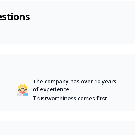
ám phá các địa điểm nổi tiếng như Hà Nội cổ kính, Đà Nẵn
stions
a đa dạng, là điểm đến lý tưởng cho những chuyến tour tron
n miền Trung tuyệt đẹp, mỗi vùng đất đều mang đến trải n
ám phá các địa điểm nổi tiếng như Hà Nội cổ kính, Đà Nẵn
The company has over 10 years
of experience.
Trustworthiness comes first.