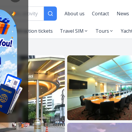
About us
Contact
News
es
Attraction tickets
Travel SIM
Tours
Yach