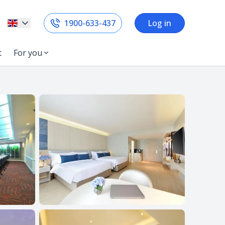
1900-633-437
Log in
t
For you