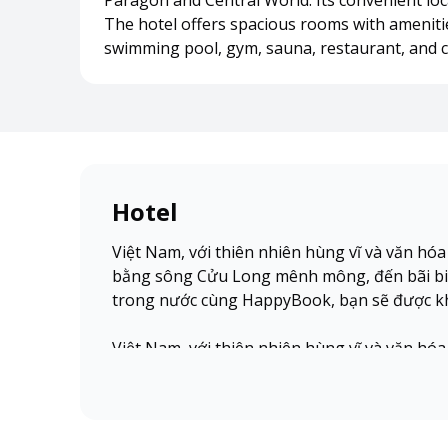
Paragon and Central World. Its convenient loca
The hotel offers spacious rooms with amenities
swimming pool, gym, sauna, restaurant, and chi
Hotel
Việt Nam, với thiên nhiên hùng vĩ và văn hó
bằng sông Cửu Long mênh mông, đến bãi biể
trong nước cùng HappyBook, bạn sẽ được kh
Việt Nam, với thiên nhiên hùng vĩ và văn hó
bằng sông Cửu Long mênh mông, đến bãi biể
trong nước cùng HappyBook, bạn sẽ được kh
Việt Nam, với thiên nhiên hùng vĩ và văn hó
bằng sông Cửu Long mênh mông, đến bãi biể