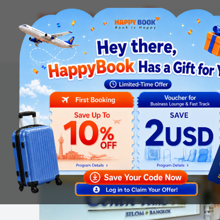
Airline tickets
Hotel
Visa
Airport servic
Homepage
Hotel
Center Point Plus Hotel Pratunam