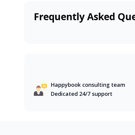
trong nước cùng HappyBook, bạn sẽ được kh
Frequently Asked Que
Việt Nam, với thiên nhiên hùng vĩ và văn hó
bằng sông Cửu Long mênh mông, đến bãi biể
trong nước cùng HappyBook, bạn sẽ được kh
Happybook consulting team
Dedicated 24/7 support