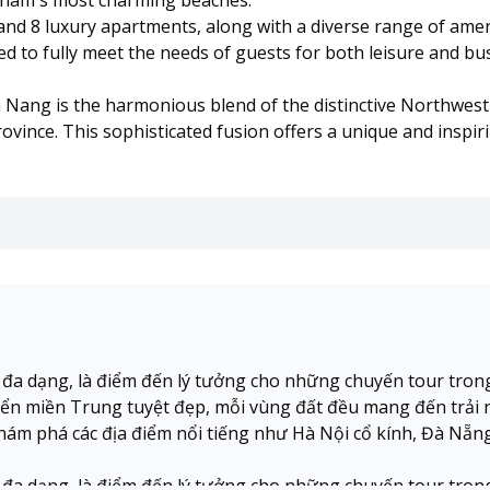
etnam's most charming beaches.
nd 8 luxury apartments, along with a diverse range of amen
ed to fully meet the needs of guests for both leisure and bu
 Nang is the harmonious blend of the distinctive Northwe
ovince. This sophisticated fusion offers a unique and inspir
a đa dạng, là điểm đến lý tưởng cho những chuyến tour tron
n miền Trung tuyệt đẹp, mỗi vùng đất đều mang đến trải n
ám phá các địa điểm nổi tiếng như Hà Nội cổ kính, Đà Nẵn
a đa dạng, là điểm đến lý tưởng cho những chuyến tour tron