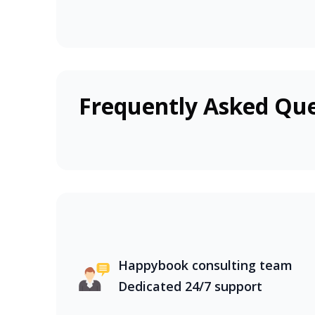
bằng sông Cửu Long mênh mông, đến bãi biể
trong nước cùng HappyBook, bạn sẽ được kh
Việt Nam, với thiên nhiên hùng vĩ và văn hó
bằng sông Cửu Long mênh mông, đến bãi biể
trong nước cùng HappyBook, bạn sẽ được kh
Frequently Asked Que
Việt Nam, với thiên nhiên hùng vĩ và văn hó
bằng sông Cửu Long mênh mông, đến bãi biể
trong nước cùng HappyBook, bạn sẽ được kh
Happybook consulting team
Dedicated 24/7 support