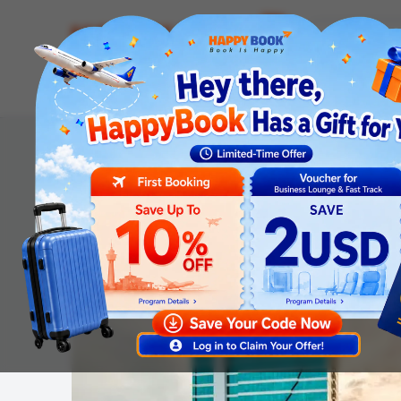
Airline tickets
Hotel
Visa
Airport servic
Homepage
Hotel
Muong Thanh Grand Da Nang