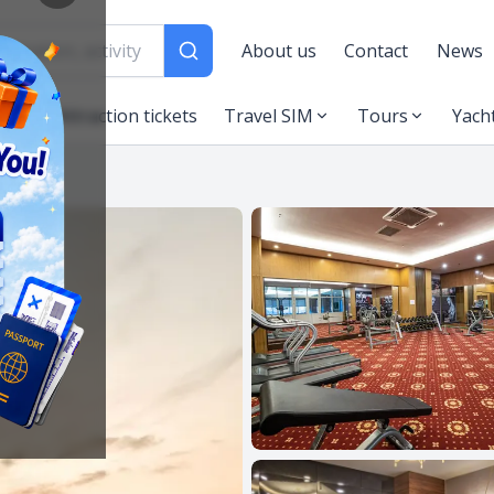
About us
Contact
News
es
Attraction tickets
Travel SIM
Tours
Yach