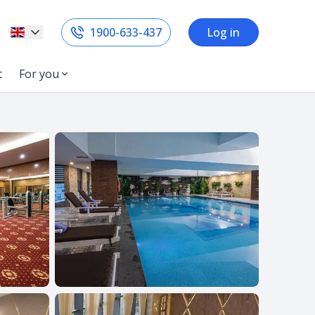
1900-633-437
Log in
t
For you