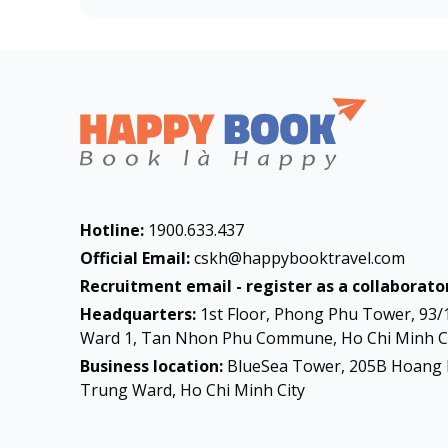
Hotline:
1900.633.437
Official Email:
cskh@happybooktravel.com
Recruitment email - register as a collaborator
Headquarters:
1st Floor, Phong Phu Tower, 93/
Ward 1, Tan Nhon Phu Commune, Ho Chi Minh Ci
Business location:
BlueSea Tower, 205B Hoang 
Trung Ward, Ho Chi Minh City