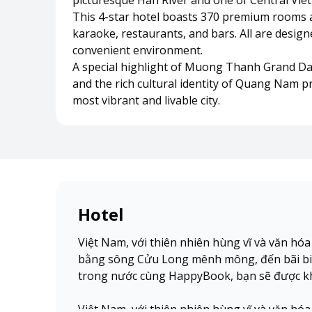
picturesque Han River and one of Central Vi
This 4-star hotel boasts 370 premium rooms a
karaoke, restaurants, and bars. All are design
convenient environment.
A special highlight of Muong Thanh Grand Da
and the rich cultural identity of Quang Nam pr
most vibrant and livable city.
Hotel
Việt Nam, với thiên nhiên hùng vĩ và văn hó
bằng sông Cửu Long mênh mông, đến bãi biể
trong nước cùng HappyBook, bạn sẽ được kh
Việt Nam, với thiên nhiên hùng vĩ và văn hó