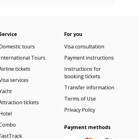
Service
For you
Domestic tours
Visa consultation
International Tours
Payment instructions
Airline tickets
Instructions for
booking tickets
Visa services
Transfer information
Yacht
Terms of Use
Attraction tickets
Privacy Policy
Hotel
Combo
Payment methods
FastTrack