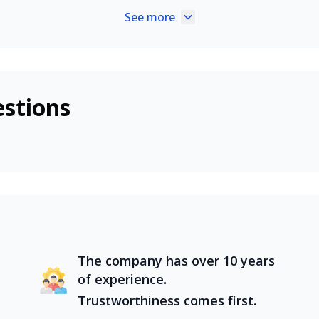
n miền Trung tuyệt đẹp, mỗi vùng đất đều mang đến trải n
See more
ám phá các địa điểm nổi tiếng như Hà Nội cổ kính, Đà Nẵn
a đa dạng, là điểm đến lý tưởng cho những chuyến tour tron
n miền Trung tuyệt đẹp, mỗi vùng đất đều mang đến trải n
ám phá các địa điểm nổi tiếng như Hà Nội cổ kính, Đà Nẵn
stions
a đa dạng, là điểm đến lý tưởng cho những chuyến tour tron
n miền Trung tuyệt đẹp, mỗi vùng đất đều mang đến trải n
ám phá các địa điểm nổi tiếng như Hà Nội cổ kính, Đà Nẵn
The company has over 10 years
of experience.
Trustworthiness comes first.