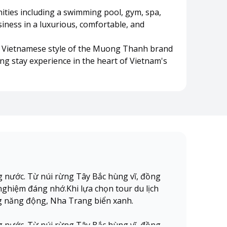
ities including a swimming pool, gym, spa,
siness in a luxurious, comfortable, and
st Vietnamese style of the Muong Thanh brand
ing stay experience in the heart of Vietnam's
g nước. Từ núi rừng Tây Bắc hùng vĩ, đồng
ghiệm đáng nhớ.Khi lựa chọn tour du lịch
g năng động, Nha Trang biển xanh.
g nước. Từ núi rừng Tây Bắc hùng vĩ, đồng