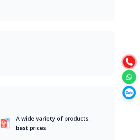
ghiệm đáng nhớ.Khi lựa chọn tour du lịch
g năng động, Nha Trang biển xanh.
g nước. Từ núi rừng Tây Bắc hùng vĩ, đồng
ghiệm đáng nhớ.Khi lựa chọn tour du lịch
g năng động, Nha Trang biển xanh,
g nước. Từ núi rừng Tây Bắc hùng vĩ, đồng
ghiệm đáng nhớ.Khi lựa chọn tour du lịch
g năng động, Nha Trang biển xanh,
A wide variety of products.
best prices