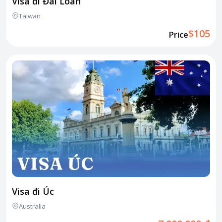
Visa đi Đài Loan
Taiwan
About HappyBook
$105
Price
About us
News
Contact us
Visa đi Úc
Australia