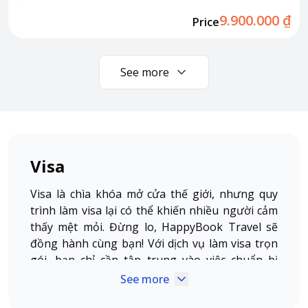
9.900.000 ₫
Price
See more
Visa
Visa là chìa khóa mở cửa thế giới, nhưng quy
trình làm visa lại có thể khiến nhiều người cảm
thấy mệt mỏi. Đừng lo, HappyBook Travel sẽ
đồng hành cùng bạn! Với dịch vụ làm visa trọn
gói, bạn chỉ cần tập trung vào việc chuẩn bị
hành lý, còn mọi thủ tục visa để chúng tôi lo.
See more
Hãy để chúng tôi giúp bạn biến chuyến đi mơ