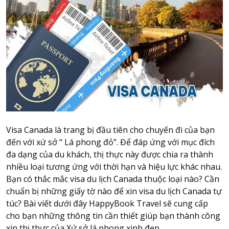
Attraction tickets
Travel SIM
Vietnam travel SIM
International travel SIM
Tours
Domestic tours
International Tours
Yacht
Visa Canada là trang bị đầu tiên cho chuyến đi của bạn
For you
đến với xứ sở “ Lá phong đỏ”. Để đáp ứng với mục đích
Register as a collaborator
đa dạng của du khách, thị thực này được chia ra thành
nhiều loại tương ứng với thời hạn và hiệu lực khác nhau.
Payment instructions
Bạn có thắc mắc visa du lịch Canada thuộc loại nào? Cần
Instructions for booking tickets
chuẩn bị những giấy tờ nào để xin visa du lịch Canada tự
Transfer information
túc? Bài viết dưới đây HappyBook Travel sẽ cung cấp
Terms of Use
cho bạn những thông tin cần thiết giúp bạn thành công
xin thị thực của Xứ sở lá phong xinh đẹp.
Privacy Policy