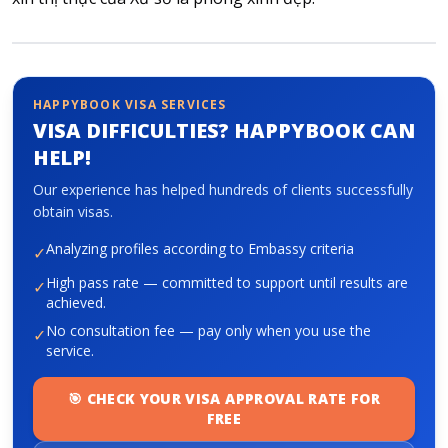
About HappyBook
About us
HAPPYBOOK VISA SERVICES
News
VISA DIFFICULTIES? HAPPYBOOK CAN
Contact us
HELP!
Our experience has helped hundreds of clients successfully
obtain visas.
Analyzing profiles according to Embassy criteria
✓
High pass rate — committed to support until results are
✓
achieved.
No consultation fee — pay only when you use the
✓
service.
🎯 CHECK YOUR VISA APPROVAL RATE FOR
FREE