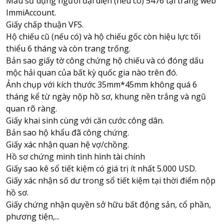
Mẫu sử dụng người đại diện (nếu có) 5476 tại trang web
ImmiAccount.
Giấy chấp thuận VFS.
Hộ chiếu cũ (nếu có) và hộ chiếu gốc còn hiệu lực tối
thiểu 6 tháng và còn trang trống.
Bản sao giấy tờ công chứng hộ chiếu và có đóng dấu
mộc hải quan của bất kỳ quốc gia nào trên đó.
Ảnh chụp với kích thước 35mm*45mm không quá 6
tháng kể từ ngày nộp hồ sơ, khung nền trắng và ngũ
quan rõ ràng.
Giấy khai sinh cùng với căn cước công dân.
Bản sao hộ khẩu đã công chứng.
Giấy xác nhận quan hệ vợ/chồng.
Hồ sơ chứng minh tình hình tài chính
Giấy sao kê sổ tiết kiệm có giá trị ít nhất 5.000 USD.
Giấy xác nhận số dư trong sổ tiết kiệm tại thời điểm nộp
hồ sơ.
Giấy chứng nhận quyền sở hữu bất động sản, cổ phần,
phương tiện,...