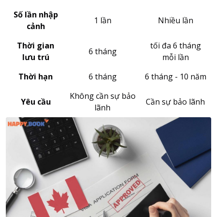
Số lần nhập
1 lần
Nhiều lần
cảnh
Thời gian
tối đa 6 tháng
6 tháng
lưu trú
mỗi lần
Thời hạn
6 tháng
6 tháng - 10 năm
Không cần sự bảo
Yêu cầu
Cần sự bảo lãnh
lãnh