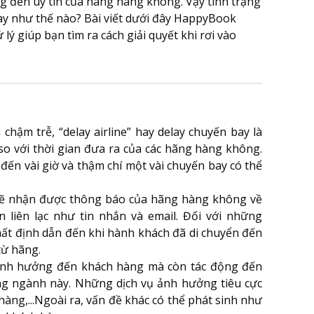
ng đến uy tín của hãng hàng không. Vậy tình trạng
elay như thế nào? Bài viết dưới đây HappyBook
ý giúp bạn tìm ra cách giải quyết khi rơi vào
 chậm trễ, “delay airline” hay delay chuyến bay là
so với thời gian đưa ra của các hãng hàng không.
 đến vài giờ và thậm chí một vài chuyến bay có thể
ẽ nhận được thông báo của hãng hàng không về
n liên lạc như tin nhắn và email. Đối với những
ất định dẫn đến khi hành khách đã di chuyển đến
từ hãng.
 ảnh hưởng đến khách hàng mà còn tác động đến
ong ngành này. Những dịch vụ ảnh hưởng tiêu cực
àng,...Ngoài ra, vấn đề khác có thể phát sinh như