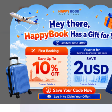
Airline tickets
Hotel
Visa
Airport servic
Homepage
News
Travel Trips
Delay Máy Bay Là Gì
Travel Trips
Delay Máy Bay Là Gì? 
Tình Trạng Delay Máy 