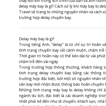
thay đổi lớn trong lịch trình của bạn và ảnh hưở
delay máy bay là gì? Cách xử lý khi máy bay bị d
Travel sẽ trang bị những nguyên nhân và cách xử l
trường hợp delay chuyến bay.
Delay máy bay là gì?
Trong tiếng Anh, “delay” là từ chỉ sự trì hoãn và
tình trạng chuyến bay cất cánh muộn, chậm trễ 
Thời gian trì hoãn này có thể kéo dài từ vài phút
chậm trễ đến vài ngày.
Trong trường hợp thông thường, khách hàng s
tình trạng delay chuyến bay bằng các thông ti
trường hợp đặc biệt, bởi một số nguyên nhân nh
sân bay mới nhận được thông báo hoãn chuyến 
Những tình trạng máy bay bị delay không chỉ
ngành du lịch, đặc biệt là các doanh nghiệp tr
nhất phải kể đến như di chuyển, khách sạn, nhà h