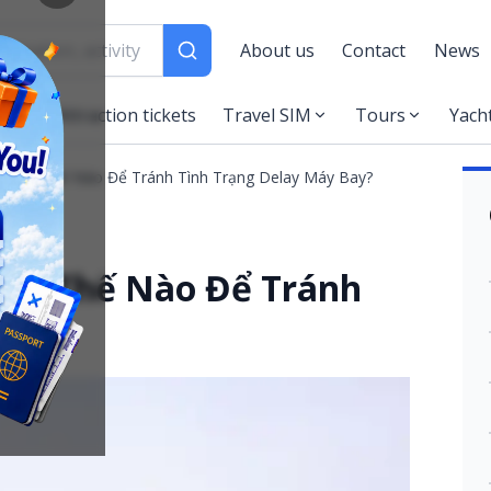
About us
Contact
News
es
Attraction tickets
Travel SIM
Tours
Yach
? Làm Thế Nào Để Tránh Tình Trạng Delay Máy Bay?
Làm Thế Nào Để Tránh
Bay?