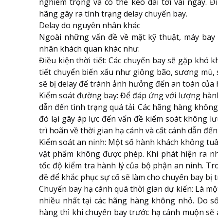
nghiêm trọng và có thể kéo dài tới vài ngày. Đ
hãng gây ra tình trạng delay chuyến bay.
Delay do nguyên nhân khác
Ngoài những vấn đề về mặt kỹ thuật, máy bay 
nhân khách quan khác như:
Điều kiện thời tiết: Các chuyến bay sẽ gặp khó k
tiết chuyển biến xấu như giông bão, sương mù, 
sẽ bị delay để tránh ảnh hưởng đến an toàn của
Kiểm soát đường bay: Để đáp ứng với lượng hành
dẫn đến tình trạng quá tải. Các hãng hàng khôn
đó lại gây áp lực đến vấn đề kiểm soát không lư
trì hoãn về thời gian hạ cánh và cất cánh dẫn đến
Kiểm soát an ninh: Một số hành khách không tu
vật phẩm không được phép. Khi phát hiện ra 
tốc độ kiểm tra hành lý của bộ phận an ninh. Tr
đề để khắc phục sự cố sẽ làm cho chuyến bay bị t
Chuyến bay hạ cánh quá thời gian dự kiến: Là m
nhiều nhất tại các hãng hàng không nhỏ. Do 
hàng thì khi chuyến bay trước hạ cánh muộn sẽ 