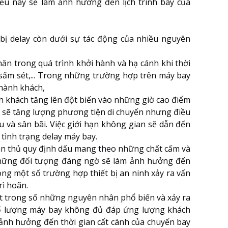
iều này sẽ làm ảnh hưởng đến lịch trình bay của
bị delay còn dưới sự tác động của nhiều nguyên
hăn trong quá trình khởi hành và hạ cánh khi thời
sấm sét,... Trong những trường hợp trên máy bay
 hành khách,
 khách tăng lên đột biến vào những giờ cao điểm
g sẽ tăng lượng phương tiện di chuyển nhưng điều
u và sân bãi. Việc giới hạn không gian sẽ dẫn đến
 tình trạng delay máy bay.
ân thủ quy định dấu mang theo những chất cấm và
những đối tượng đáng ngờ sẽ làm ảnh hưởng đến
ong một số trường hợp thiết bị an ninh xảy ra vấn
rì hoãn.
ột trong số những nguyên nhân phổ biến và xảy ra
số lượng máy bay không đủ đáp ứng lượng khách
ảnh hưởng đến thời gian cất cánh của chuyến bay