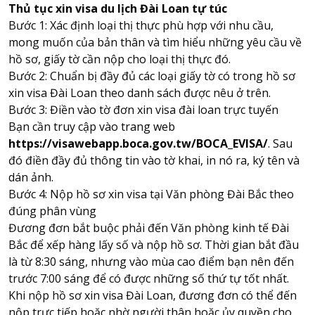
Thủ tục xin visa du lịch Đài Loan tự túc
Bước 1: Xác định loại thị thực phù hợp với nhu cầu,
mong muốn của bản thân và tìm hiểu những yêu cầu về
hồ sơ, giấy tờ cần nộp cho loại thị thực đó.
Bước 2: Chuẩn bị đầy đủ các loại giấy tờ có trong hồ sơ
xin visa Đài Loan theo danh sách được nêu ở trên.
Bước 3: Điền vào tờ đơn xin visa đài loan trực tuyến
Bạn cần truy cập vào trang web
https://visawebapp.boca.gov.tw/BOCA_EVISA/
. Sau
đó điền đầy đủ thông tin vào tờ khai, in nó ra, ký tên và
dán ảnh.
Bước 4: Nộp hồ sơ xin visa tại Văn phòng Đài Bắc theo
đúng phân vùng
Đương đơn bắt buộc phải đến Văn phòng kinh tế Đài
Bắc để xếp hàng lấy số và nộp hồ sơ. Thời gian bắt đầu
là từ 8:30 sáng, nhưng vào mùa cao điểm bạn nên đến
trước 7:00 sáng để có được những số thứ tự tốt nhất.
Khi nộp hồ sơ xin visa Đài Loan, đương đơn có thể đến
nộp trực tiếp hoặc nhờ người thân hoặc ủy quyền cho