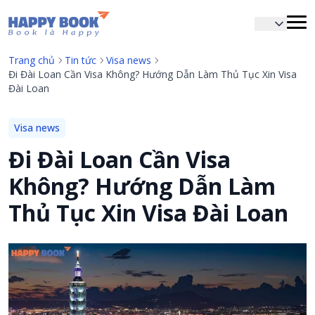
Airline tickets
Hotel
Trang chủ
Tin tức
Visa news
Đi Đài Loan Cần Visa Không? Hướng Dẫn Làm Thủ Tục Xin Visa
Visa
Đài Loan
List of visas for various countries
Free visa consultation
Visa news
Tra tỉ lệ đậu visa
Đi Đài Loan Cần Visa
Airport services
Không? Hướng Dẫn Làm
FastTrack
Thủ Tục Xin Visa Đài Loan
Departure
Entry
Business lounge
Airport transfer
Check flight status