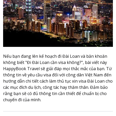
Attraction tickets
Travel SIM
Vietnam travel SIM
International travel SIM
Tours
Domestic tours
International Tours
Nếu bạn đang lên kế hoạch đi Đài Loan và băn khoăn
Yacht
không biết "Đi Đài Loan cần visa không?", bài viết này
HappyBook Travel sẽ giải đáp mọi thắc mắc của bạn. Từ
For you
thông tin về yêu cầu visa đối với công dân Việt Nam đến
Register as a collaborator
hướng dẫn chi tiết cách làm thủ tục xin visa Đài Loan cho
Payment instructions
các mục đích du lịch, công tác hay thăm thân. Đảm bảo
Instructions for booking tickets
rằng bạn sẽ có đủ thông tin cần thiết để chuẩn bị cho
chuyến đi của mình.
Transfer information
Terms of Use
Privacy Policy