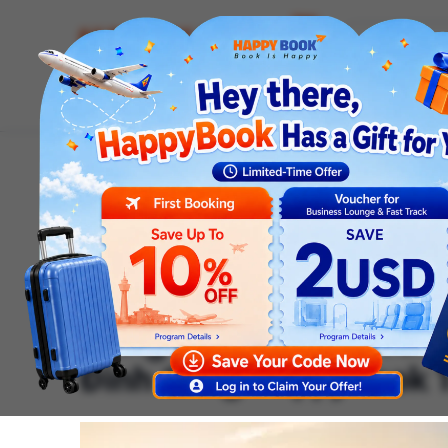
Airline tickets
Hotel
Visa
Airport servic
Homepage
News
Tour diary
[RECAP] Hành Trình Du Xuân Ất Tỵ: Tour Đà Nẵng – Bà
Travel
Tour diary
[RECAP] Hành Trình Du 
Nẵng – Bà Nà – Hội An
Đình Cùng HappyBook T