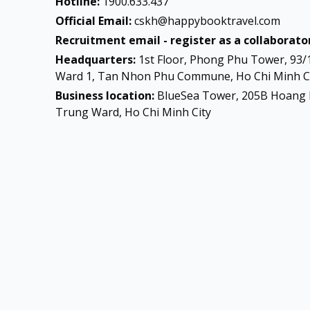
Hotline:
1900.633.437
Official Email:
cskh@happybooktravel.com
Recruitment email - register as a collaborator
Headquarters:
1st Floor, Phong Phu Tower, 93/
Ward 1, Tan Nhon Phu Commune, Ho Chi Minh Ci
Business location:
BlueSea Tower, 205B Hoang 
Trung Ward, Ho Chi Minh City