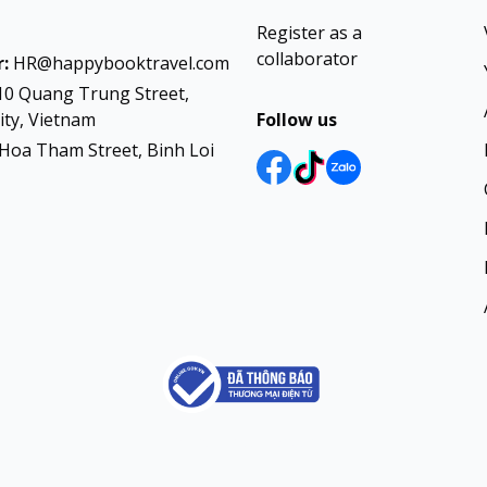
Register as a
collaborator
:
HR@happybooktravel.com
10 Quang Trung Street,
ty, Vietnam
Follow us
Hoa Tham Street, Binh Loi
Đối tác:
VisagoVietNam