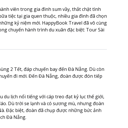
hành viên trong gia đình sum vầy, thắt chặt tình
ữa tiệc tại gia quen thuộc, nhiều gia đình đã chọn
n những kỷ niệm mới. HappyBook Travel đã vô cùng
ng chuyến hành trình du xuân đặc biệt: Tour Sài
ùng 2 Tết, đáp chuyến bay đến Đà Nẵng. Dù còn
chuyến đi mới. Đến Đà Nẵng, đoàn được đón tiếp
u lịch nổi tiếng với cáp treo đạt kỷ lục thế giới,
đáo. Dù trời se lạnh và có sương mù, nhưng đoàn
Nà. Đặc biệt, đoàn đã chụp được những bức ảnh
ịch Đà Nẵng.