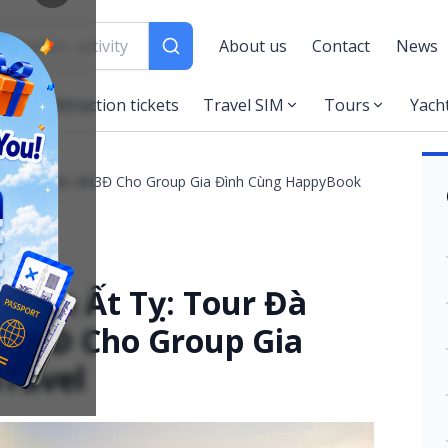
About us
Contact
News
es
Attraction tickets
Travel SIM
Tours
Yach
 Nà – Hội An 4N3Đ Cho Group Gia Đình Cùng HappyBook
Xuân Ất Tỵ: Tour Đà
 4N3Đ Cho Group Gia
ravel