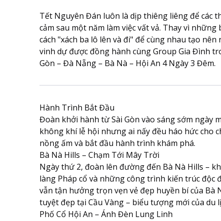
Tết Nguyên Đán luôn là dịp thiêng liêng để các t
cảm sau một năm làm việc vất vả. Thay vì những b
cách "xách ba lô lên và đi" để cùng nhau tạo nê
vinh dự được đồng hành cùng Group Gia Đình tro
Gòn – Đà Nẵng – Bà Nà – Hội An 4 Ngày 3 Đêm.
Hành Trình Bắt Đầu
Đoàn khởi hành từ Sài Gòn vào sáng sớm ngày m
không khí lễ hội nhưng ai nấy đều háo hức cho 
nồng ấm và bắt đầu hành trình khám phá.
Bà Nà Hills – Chạm Tới Mây Trời
Ngày thứ 2, đoàn lên đường đến Bà Nà Hills – khu d
làng Pháp cổ và những công trình kiến trúc độc 
vẫn tận hưởng trọn vẹn vẻ đẹp huyền bí của Bà 
tuyệt đẹp tại Cầu Vàng – biểu tượng mới của du l
Phố Cổ Hội An – Ánh Đèn Lung Linh