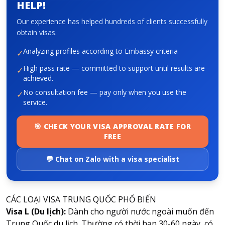
HELP!
Our experience has helped hundreds of clients successfully
About HappyBook
obtain visas.
About us
Analyzing profiles according to Embassy criteria
✓
News
High pass rate — committed to support until results are
✓
Contact us
achieved.
No consultation fee — pay only when you use the
✓
service.
🎯 CHECK YOUR VISA APPROVAL RATE FOR
FREE
💬 Chat on Zalo with a visa specialist
CÁC LOẠI VISA TRUNG QUỐC PHỔ BIẾN
Visa L (Du lịch):
Dành cho người nước ngoài muốn đến
Trung Quốc du lịch. Thường có thời hạn 30-60 ngày, có