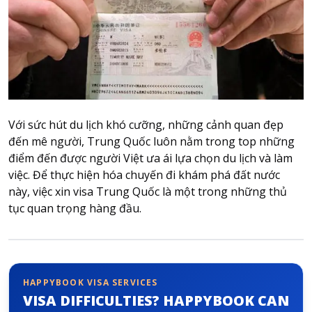
Attraction tickets
Travel SIM
Vietnam travel SIM
International travel SIM
Tours
Domestic tours
Với sức hút du lịch khó cưỡng, những cảnh quan đẹp
International Tours
đến mê người, Trung Quốc luôn nằm trong top những
điểm đến được người Việt ưa ái lựa chọn du lịch và làm
Yacht
việc. Để thực hiện hóa chuyến đi khám phá đất nước
For you
này, việc xin visa Trung Quốc là một trong những thủ
tục quan trọng hàng đầu.
Register as a collaborator
Payment instructions
Instructions for booking tickets
Transfer information
HAPPYBOOK VISA SERVICES
Terms of Use
VISA DIFFICULTIES? HAPPYBOOK CAN
Privacy Policy