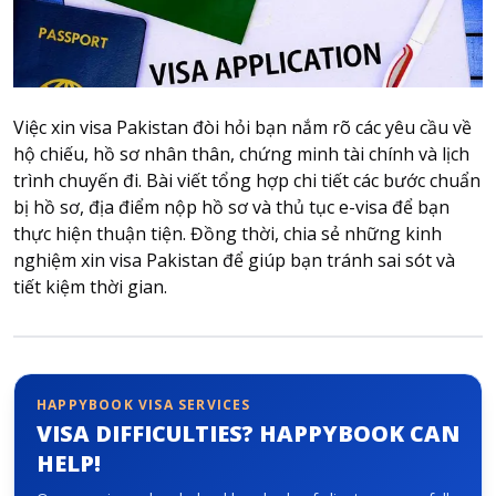
Attraction tickets
Travel SIM
Vietnam travel SIM
International travel SIM
Việc xin visa Pakistan đòi hỏi bạn nắm rõ các yêu cầu về
Tours
hộ chiếu, hồ sơ nhân thân, chứng minh tài chính và lịch
trình chuyến đi. Bài viết tổng hợp chi tiết các bước chuẩn
Domestic tours
bị hồ sơ, địa điểm nộp hồ sơ và thủ tục e-visa để bạn
International Tours
thực hiện thuận tiện. Đồng thời, chia sẻ những kinh
Yacht
nghiệm xin visa Pakistan để giúp bạn tránh sai sót và
tiết kiệm thời gian.
For you
Register as a collaborator
Payment instructions
Instructions for booking tickets
HAPPYBOOK VISA SERVICES
Transfer information
VISA DIFFICULTIES? HAPPYBOOK CAN
HELP!
Terms of Use
Privacy Policy