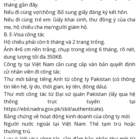
tháng gần đây.
Nếu đi cùng vợ/chồng: Bổ sung giấy đăng ký kết hôn.
Nếu đi cùng trẻ em: Giấy khai sinh, thư đồng ý của cha
mẹ, hộ chiếu cha mẹ/người giám hộ.
B. E-Visa công tác
Hộ chiếu phải còn 6 tháng và 2 trang trống.
Ảnh 4×6 cm nền trắng, chụp trong vòng 6 tháng, rõ nét,
dung lượng tối đa 350KB.
Công ty tại Việt Nam cần cung cấp văn bản quyết định
cử nhân viên đi công tác.
Thư mời bằng tiếng Anh từ công ty Pakistan (có thông
tin liên hệ, lý do, thời gian, ký tên, đóng dấu).
Thư mời công tác từ Đại sứ quán Pakistan (lấy qua hệ
thống trực tuyến tại
https://ebil.nadra.gov.pk/sbil/authenticate
).
Bằng chứng về hoạt động kinh doanh của công ty mời.
Người nước ngoài tại Việt Nam: Thẻ tạm trú hoặc
thường trú.
Lưu ý: Với visa công tác, cần đảm bảo nhận thư mời từ