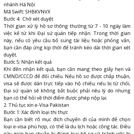
nhánh Hà Nội
Mã Swift: SHBKVNVX
Bước 4: Chờ xét duyệt
Thời gian xử lý hồ sơ thông thường từ 7 - 10 ngày làm
việc kể từ khi Đại sứ quán tiếp nhận. Trong thời gian
này, nếu có yêu cầu bổ sung tài liệu hoặc phỏng vấn,
bạn cần đáp ứng kịp thời để tránh kéo dài thời gian xét
duyệt.
Bước 5: Nhận kết quả
Khi đến nhận kết quả, bạn cần mang theo giấy hẹn và
CMND/CCCD để đối chiếu. Nếu hồ sơ được chấp thuận,
visa sẽ được dán trực tiếp vào hộ chiếu; nếu bị từ chối,
Đại sứ quán sẽ không bắt buộc phải nêu lý do nhưng
bạn có thể hỏi về thời điểm được phép nộp lại.
2. Thủ tục xin e-Visa Pakistan
Bước 1: Xác định loại thị thực
Bạn cần biết rõ mục đích chuyến đi của mình để chọn
loại e-visa phù hợp, có thể là du lịch hoặc công tác. Điều
này giúp bạn chuẩn bị đúng loại hồ sơ và tránh việc bị