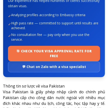
Our experience has helped hundreds of clients successfully
obtain visas.
About HappyBook
Analyzing profiles according to Embassy criteria
✓
About us
High pass rate — committed to support until results are
✓
achieved.
News
No consultation fee — pay only when you use the
✓
Contact us
service.
🎯 CHECK YOUR VISA APPROVAL RATE FOR
FREE
💬 Chat on Zalo with a visa specialist
Thông tin sơ lược về visa Pakistan
Visa Pakistan là giấy phép nhập cảnh do chính phủ
Pakistan cấp cho công dân nước ngoài với nhiều mục
đích khác nhau như du lịch, công tác, học tập hay y tế.