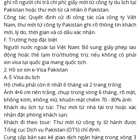
ghi rõ người chi trả chi phí; giấy mời từ công ty du lịch tại
Pakistan hoặc thư mời từ cá nhân ở Pakistan.
Công tác: Quyết định cử đi công tác của công ty Việt
Nam, thư mời từ công ty Pakistan ghi rõ thông tin khách
mời, lý do, thời gian và có dấu xác nhận.
F. Trường hợp đặc biệt
Người nước ngoài tại Việt Nam: Bổ sung giấy phép lao
động hoặc thẻ tạm trú/thường trú; nếu không có phải
xin visa tại quốc gia mang quốc tịch.
2. Hồ sơ xin e-Visa Pakistan
A. E-Visa du lịch
Hộ chiếu phải còn ít nhất 6 tháng và 2 trang trống.
Ảnh 4×6 cm nền trắng, chụp trong vòng 6 tháng, rõ mặt,
không kính, không mũ; khuôn mặt chiếm 70 - 80% ảnh.
Khách du lịch tự túc: Thư mời từ nhà tài trợ hoặc xác
nhận đặt phòng khách sạn.
Khách đi theo tour: Thư mời từ công ty lữ hành được
Tổng cục Dịch vụ Pakistan (DTS) chỉ định.
Cung cấp bản sao kê giao dịch ngân hàng trong vòng 3