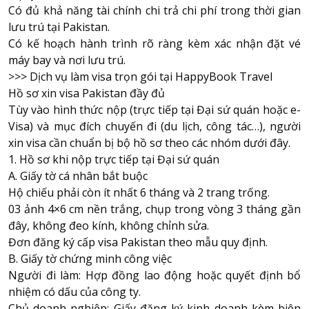
Có đủ khả năng tài chính chi trả chi phí trong thời gian
lưu trú tại Pakistan.
Có kế hoạch hành trình rõ ràng kèm xác nhận đặt vé
máy bay và nơi lưu trú.
>>>
Dịch vụ làm visa trọn gói tại HappyBook Travel
Hồ sơ xin visa Pakistan đầy đủ
Tùy vào hình thức nộp (trực tiếp tại Đại sứ quán hoặc e-
Visa) và mục đích chuyến đi (du lịch, công tác…), người
xin visa cần chuẩn bị bộ hồ sơ theo các nhóm dưới đây.
1. Hồ sơ khi nộp trực tiếp tại Đại sứ quán
A. Giấy tờ cá nhân bắt buộc
Hộ chiếu phải còn ít nhất 6 tháng và 2 trang trống.
03 ảnh 4×6 cm nền trắng, chụp trong vòng 3 tháng gần
đây, không đeo kính, không chỉnh sửa.
Đơn đăng ký cấp visa Pakistan theo mẫu quy định.
B. Giấy tờ chứng minh công việc
Người đi làm: Hợp đồng lao động hoặc quyết định bổ
nhiệm có dấu của công ty.
Chủ doanh nghiệp: Giấy đăng ký kinh doanh kèm biên