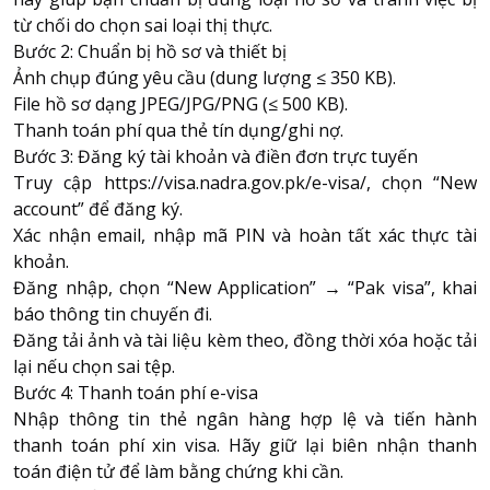
từ chối do chọn sai loại thị thực.
Bước 2: Chuẩn bị hồ sơ và thiết bị
Ảnh chụp đúng yêu cầu (dung lượng ≤ 350 KB).
File hồ sơ dạng JPEG/JPG/PNG (≤ 500 KB).
Thanh toán phí qua thẻ tín dụng/ghi nợ.
Bước 3: Đăng ký tài khoản và điền đơn trực tuyến
Truy cập
https://visa.nadra.gov.pk/e-visa/
, chọn “New
account” để đăng ký.
Xác nhận email, nhập mã PIN và hoàn tất xác thực tài
khoản.
Đăng nhập, chọn “New Application” → “Pak visa”, khai
báo thông tin chuyến đi.
Đăng tải ảnh và tài liệu kèm theo, đồng thời xóa hoặc tải
lại nếu chọn sai tệp.
Bước 4: Thanh toán phí e-visa
Nhập thông tin thẻ ngân hàng hợp lệ và tiến hành
thanh toán phí xin visa. Hãy giữ lại biên nhận thanh
toán điện tử để làm bằng chứng khi cần.