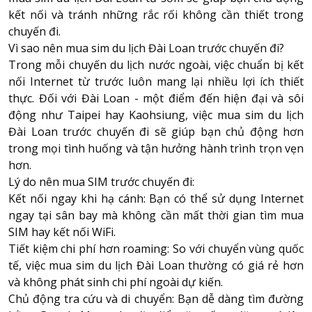
kết nối và tránh những rắc rối không cần thiết trong
chuyến đi.
About HappyBook
Vì sao nên mua sim du lịch Đài Loan trước chuyến đi?
About us
Trong mỗi chuyến du lịch nước ngoài, việc chuẩn bị kết
nối Internet từ trước luôn mang lại nhiều lợi ích thiết
News
thực. Đối với Đài Loan - một điểm đến hiện đại và sôi
Contact us
động như Taipei hay Kaohsiung, việc mua
sim du lịch
Đài Loan
trước chuyến đi sẽ giúp bạn chủ động hơn
trong mọi tình huống và tận hưởng hành trình trọn vẹn
hơn.
Lý do nên mua SIM trước chuyến đi:
Kết nối ngay khi hạ cánh: Bạn có thể sử dụng Internet
ngay tại sân bay mà không cần mất thời gian tìm mua
SIM hay kết nối WiFi.
Tiết kiệm chi phí hơn roaming: So với chuyển vùng quốc
tế, việc mua sim du lịch Đài Loan thường có giá rẻ hơn
và không phát sinh chi phí ngoài dự kiến.
Chủ động tra cứu và di chuyển: Bạn dễ dàng tìm đường