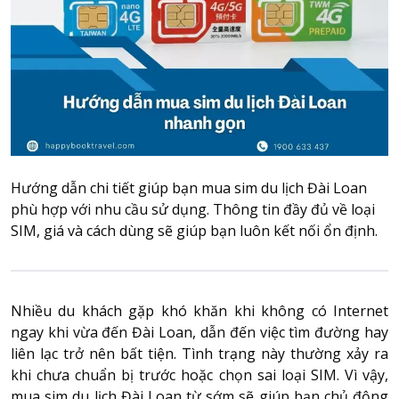
Attraction tickets
Travel SIM
Vietnam travel SIM
International travel SIM
Tours
Domestic tours
International Tours
Hướng dẫn chi tiết giúp bạn mua sim du lịch Đài Loan
Yacht
phù hợp với nhu cầu sử dụng. Thông tin đầy đủ về loại
SIM, giá và cách dùng sẽ giúp bạn luôn kết nối ổn định.
For you
Register as a collaborator
Payment instructions
Nhiều du khách gặp khó khăn khi không có Internet
Instructions for booking tickets
ngay khi vừa đến Đài Loan, dẫn đến việc tìm đường hay
Transfer information
liên lạc trở nên bất tiện. Tình trạng này thường xảy ra
Terms of Use
khi chưa chuẩn bị trước hoặc chọn sai loại SIM. Vì vậy,
mua sim du lịch Đài Loan
từ sớm sẽ giúp bạn chủ động
Privacy Policy