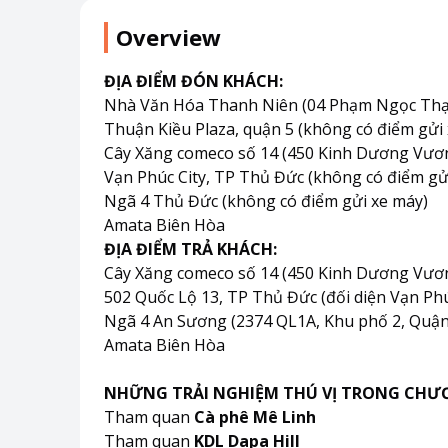
Overview
ĐỊA ĐIỂM ĐÓN KHÁCH:
Nhà Văn Hóa Thanh Niên (04 Phạm Ngọc Thạc
Thuận Kiều Plaza, quận 5 (không có điểm gửi
Cây Xăng comeco số 14 (450 Kinh Dương Vương
Vạn Phúc City, TP Thủ Đức (không có điểm gử
Ngã 4 Thủ Đức (không có điểm gửi xe máy)
Amata Biên Hòa
ĐỊA ĐIỂM TRẢ KHÁCH:
Cây Xăng comeco số 14 (450 Kinh Dương Vương
502 Quốc Lộ 13, TP Thủ Đức (đối diện Vạn Phú
Ngã 4 An Sương (2374 QL1A, Khu phố 2, Quận 
Amata Biên Hòa
NHỮNG TRẢI NGHIỆM THÚ VỊ TRONG CHƯ
Tham quan
Cà phê Mê Linh
Tham quan
KDL Dapa Hill