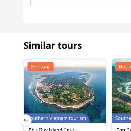
Similar tours
Hot tour
Hot t
Southern Vietnam tourism
Southe
Previous slide
Phu Quy Island Tour -
Con D