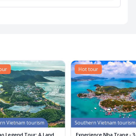
our
Hot tour
rn Vietnam tourism
Southern Vietnam tourism
ao Legend Tour: A Land
Experience Nha Trang - 3