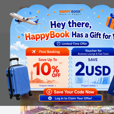
Airline tickets
Hotel
Visa
Airport servic
Homepage
Tours
Domestic tours
Da Lat sleeper bu