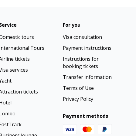
Service
For you
Domestic tours
Visa consultation
International Tours
Payment instructions
Airline tickets
Instructions for
booking tickets
Visa services
Transfer information
Yacht
Terms of Use
Attraction tickets
Privacy Policy
Hotel
Combo
Payment methods
FastTrack
Business lounge