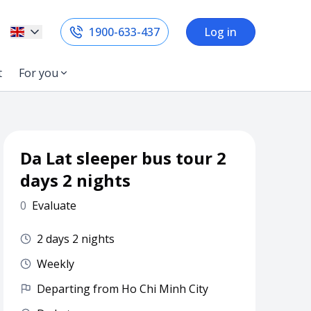
1900-633-437
Log in
t
For you
Da Lat sleeper bus tour 2
days 2 nights
0
Evaluate
2 days 2 nights
Weekly
Departing from Ho Chi Minh City