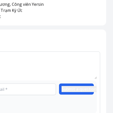
ương, Công viên Yersin
é Trạm Ký Ức
t
Submit a question