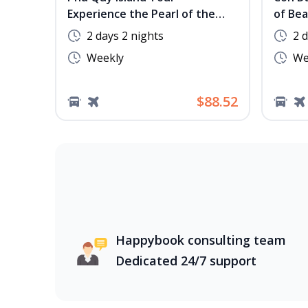
Experience the Pearl of the
of Bea
Endless Blue Sea
Landm
2 days 2 nights
2 
Weekly
We
$88.52
Happybook consulting team
Dedicated 24/7 support