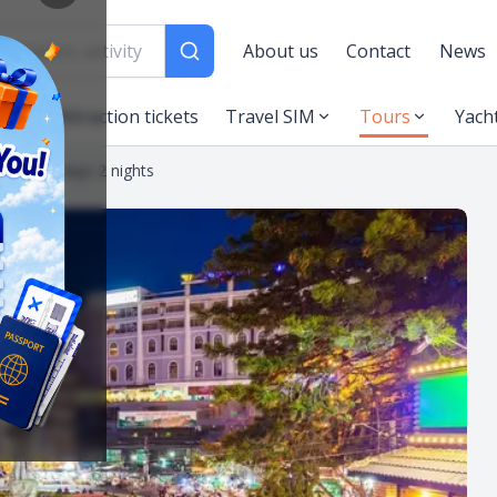
About us
Contact
News
es
Attraction tickets
Travel SIM
Tours
Yach
s tour 2 days 2 nights