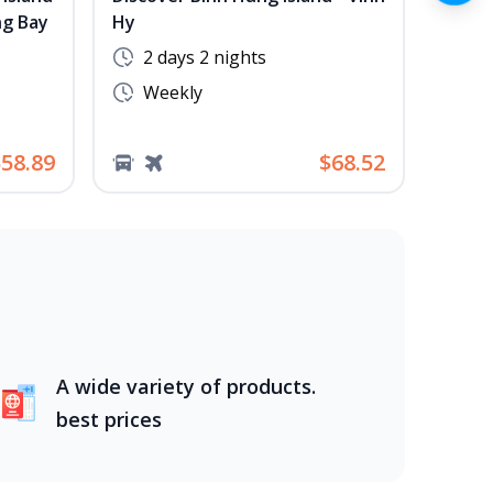
ng Bay
Hy
Rang 
2 days 2 nights
2 
Weekly
We
58.89
$68.52
A wide variety of products.
best prices