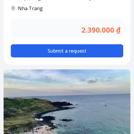
Attraction tickets
Nha Trang
Travel SIM
Vietnam travel SIM
2.390.000 ₫
International travel SIM
Tours
Domestic tours
Submit a request
International Tours
Yacht
For you
Register as a collaborator
Payment instructions
Instructions for booking tickets
Transfer information
Terms of Use
Privacy Policy