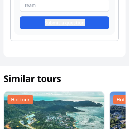
Submit a question
Similar tours
Hot tour
Hot t