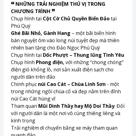
🙶
NHỮNG TRẢI NGHIỆM THÚ VỊ TRONG
CHƯƠNG TRÌNH
🙷
Chụp hình tại
Cột Cờ Chủ Quyền Biển Đảo
tại
Phú Quý
Ghé Bãi Nhỏ, Gành Hang
– một bãi biển hình
bán nguyệt ôm vào long núi tuyệt đẹp mà thiên
nhiên ban tặng cho Đảo Ngọc Phú Quý
Chụp hình tại
Dốc Phượt – Thung lũng Tình Yêu
Chụp hình
Phong điện,
với những “chong chóng”
điện gió khổng lồ, nơi sản xuất điện sạch cho
người dân trên đảo
Chinh phục
núi Cao Cát – Chùa Linh Sơn
- một
trong những ngôi chùa cổ và đẹp nằm trên đỉnh
núi Cao Cát hùng vĩ
Tham quan
Mũi Dinh Thầy hay Mộ Doi Thầy
. Đối
với người dân là một nơi vô cùng thiêng liêng và
kính trọng
Trải nghiệm di chuyển bằng xe máy tham quan
quanh đảo