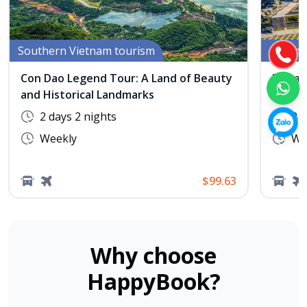
Southern Vietnam tourism
Southe
Con Dao Legend Tour: A Land of Beauty
Da Lat
and Historical Landmarks
2 days 2 nights
2 d
Weekly
We
$99.63
Why choose
HappyBook?