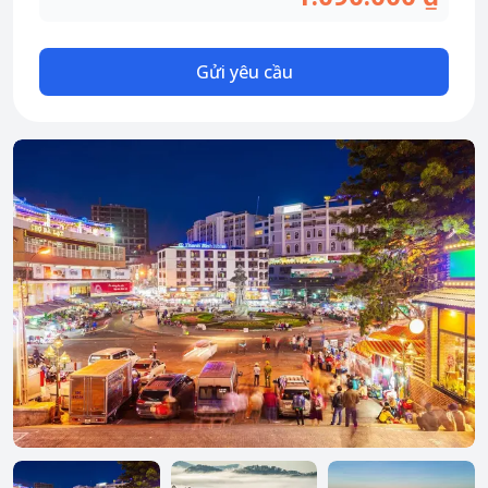
Vé vui chơi & hoạt động
Sim du lịch
Gửi yêu cầu
Sim du lịch Việt Nam
Sim du lịch quốc tế
Tours
Tour nội địa
Tour quốc tế
Du thuyền
Dành cho bạn
Đăng ký CTV
Hướng dẫn thanh toán
Hướng dẫn đặt vé
Thông tin chuyển khoản
Điều khoản sử dụng
Chính sách bảo mật