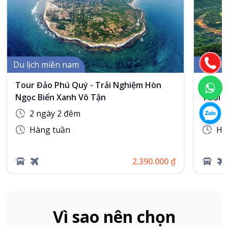
Du lịch miền nam
Du lịc
Tour Đảo Phú Quý - Trải Nghiệm Hòn
Tour 
Ngọc Biển Xanh Vô Tận
Tươi Đ
2 ngày 2 đêm
2 
Hàng tuần
Hà
2.390.000 ₫
Vì sao nên chọn