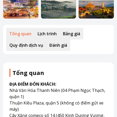
Về HappyBook
Về chúng tôi
Tin tức
Tổng quan
Lịch trình
Bảng giá
Liên hệ chúng tôi
Quy định dịch vụ
Đánh giá
Tổng quan
ĐỊA ĐIỂM ĐÓN KHÁCH:
Nhà Văn Hóa Thanh Niên (04 Phạm Ngọc Thạch,
quận 1)
Thuận Kiều Plaza, quận 5 (không có điểm gửi xe
máy)
Cây Xăng comeco số 14 (450 Kinh Dương Vương,