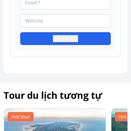
Gửi câu hỏi
Tour du lịch tương tự
Hot tour
Hot t