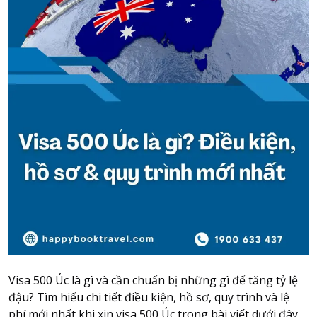
Attraction tickets
Travel SIM
Vietnam travel SIM
International travel SIM
Tours
Domestic tours
International Tours
Yacht
For you
Register as a collaborator
Payment instructions
Instructions for booking tickets
Transfer information
Visa 500 Úc là gì và cần chuẩn bị những gì để tăng tỷ lệ
Terms of Use
đậu? Tìm hiểu chi tiết điều kiện, hồ sơ, quy trình và lệ
phí mới nhất khi xin visa 500 Úc trong bài viết dưới đây.
Privacy Policy