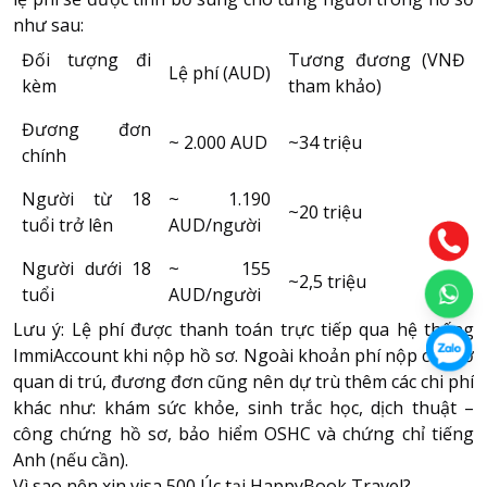
như sau:
Đối tượng đi
Tương đương (VNĐ
Lệ phí (AUD)
kèm
tham khảo)
Đương đơn
~ 2.000 AUD
~34 triệu
chính
Người từ 18
~ 1.190
~20 triệu
tuổi trở lên
AUD/người
Người dưới 18
~ 155
~2,5 triệu
tuổi
AUD/người
Lưu ý: Lệ phí được thanh toán trực tiếp qua hệ thống
ImmiAccount khi nộp hồ sơ. Ngoài khoản phí nộp cho cơ
quan di trú, đương đơn cũng nên dự trù thêm các chi phí
khác như: khám sức khỏe, sinh trắc học, dịch thuật –
công chứng hồ sơ, bảo hiểm OSHC và chứng chỉ tiếng
Anh (nếu cần).
Vì sao nên xin visa 500 Úc tại HappyBook Travel?