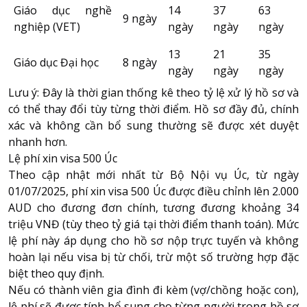
Giáo dục nghề
14
37
63
9 ngày
nghiệp (VET)
ngày
ngày
ngày
13
21
35
Giáo dục Đại học
8 ngày
ngày
ngày
ngày
Lưu ý: Đây là thời gian thống kê theo tỷ lệ xử lý hồ sơ và
có thể thay đổi tùy từng thời điểm. Hồ sơ đầy đủ, chính
xác và không cần bổ sung thường sẽ được xét duyệt
nhanh hơn.
Lệ phí xin visa 500 Úc
Theo cập nhật mới nhất từ Bộ Nội vụ Úc, từ ngày
01/07/2025, phí xin visa 500 Úc được điều chỉnh lên 2.000
AUD cho đương đơn chính, tương đương khoảng 34
triệu VNĐ (tùy theo tỷ giá tại thời điểm thanh toán). Mức
lệ phí này áp dụng cho hồ sơ nộp trực tuyến và không
hoàn lại nếu visa bị từ chối, trừ một số trường hợp đặc
biệt theo quy định.
Nếu có thành viên gia đình đi kèm (vợ/chồng hoặc con),
lệ phí sẽ được tính bổ sung cho từng người trong hồ sơ