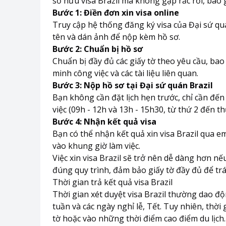
sở hữu visa Brazil mà không gặp rắc rối, bao
Bước 1: Điền đơn xin visa online
Truy cập hệ thống đăng ký visa của Đại sứ quá
tên và dán ảnh để nộp kèm hồ sơ.
Bước 2: Chuẩn bị hồ sơ
Chuẩn bị đầy đủ các giấy tờ theo yêu cầu, ba
minh công việc và các tài liệu liên quan.
Bước 3: Nộp hồ sơ tại Đại sứ quán Brazil
Bạn không cần đặt lịch hẹn trước, chỉ cần đến
việc (09h - 12h và 13h - 15h30, từ thứ 2 đến t
Bước 4: Nhận kết quả visa
Bạn có thể nhận kết quả xin visa Brazil qua e
vào khung giờ làm việc.
Việc xin visa Brazil sẽ trở nên dễ dàng hơn n
đúng quy trình, đảm bảo giấy tờ đầy đủ để tr
Thời gian trả kết quả visa Brazil
Thời gian xét duyệt visa Brazil thường dao đ
tuần và các ngày nghỉ lễ, Tết. Tuy nhiên, thời
tờ hoặc vào những thời điểm cao điểm du lịch.