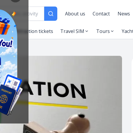
About us
Contact
News
es
Attraction tickets
Travel SIM
Tours
Yach