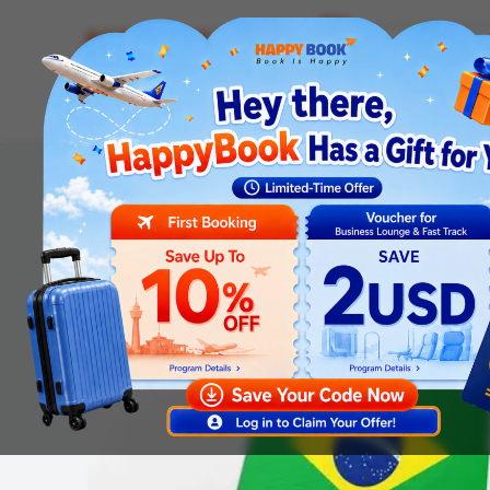
Airline tickets
Hotel
Visa
Airport servic
Homepage
Visa Services
Visa đi Brazil