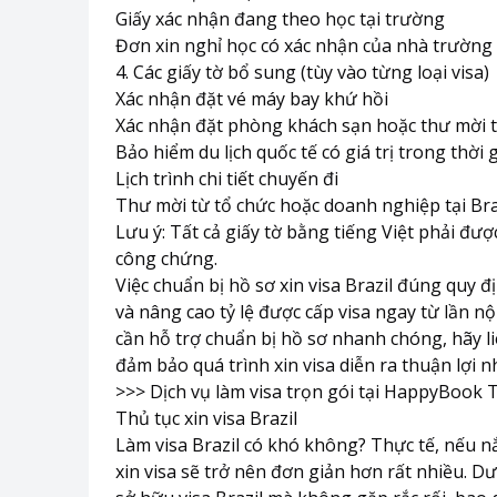
Giấy xác nhận đang theo học tại trường
Đơn xin nghỉ học có xác nhận của nhà trường
4. Các giấy tờ bổ sung (tùy vào từng loại visa)
Xác nhận đặt vé máy bay khứ hồi
Xác nhận đặt phòng khách sạn hoặc thư mời t
Bảo hiểm du lịch quốc tế có giá trị trong thời g
Lịch trình chi tiết chuyến đi
Thư mời từ tổ chức hoặc doanh nghiệp tại Braz
Lưu ý: Tất cả giấy tờ bằng tiếng Việt phải đư
công chứng.
Việc chuẩn bị hồ sơ xin visa Brazil đúng quy 
và nâng cao tỷ lệ được cấp visa ngay từ lần n
cần hỗ trợ chuẩn bị hồ sơ nhanh chóng, hãy l
đảm bảo quá trình xin visa diễn ra thuận lợi n
>>>
Dịch vụ làm visa trọn gói tại HappyBook 
Thủ tục xin visa Brazil
Làm visa Brazil có khó không? Thực tế, nếu nắ
xin visa sẽ trở nên đơn giản hơn rất nhiều. 