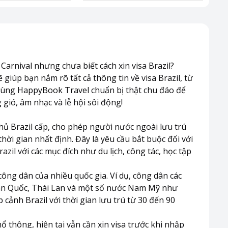
arnival nhưng chưa biết cách xin visa Brazil?
 giúp bạn nắm rõ tất cả thông tin về visa Brazil, từ
 cùng
HappyBook Travel
chuẩn bị thật chu đáo để
gió, âm nhạc và lễ hội sôi động!
hủ Brazil cấp, cho phép người nước ngoài lưu trú
ời gian nhất định. Đây là yêu cầu bắt buộc đối với
il với các mục đích như du lịch, công tác, học tập
công dân của nhiều quốc gia. Ví dụ, công dân các
àn Quốc, Thái Lan và một số nước Nam Mỹ như
 cảnh Brazil với thời gian lưu trú từ 30 đến 90
 thông, hiện tại vẫn cần xin visa trước khi nhập