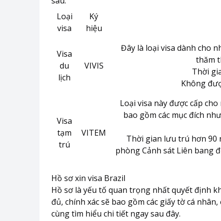
sau:
Loại
Ký
visa
hiệu
Đây là loại visa dành cho 
Visa
thăm t
du
VIVIS
Thời gi
lịch
Không được 
Loại visa này được cấp cho 
bao gồm các mục đích như 
Visa
tạm
VITEM
Thời gian lưu trú hơn 90 
trú
phòng Cảnh sát Liên bang để
Hồ sơ xin visa Brazil
Hồ sơ là yếu tố quan trọng nhất quyết định k
đủ, chính xác sẽ bao gồm các giấy tờ cá nhân, 
cùng tìm hiểu chi tiết ngay sau đây.