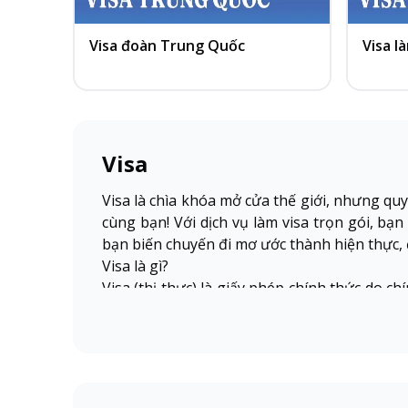
Visa đoàn Trung Quốc
Visa l
Visa
Visa là chìa khóa mở cửa thế giới, nhưng qu
cùng bạn! Với dịch vụ làm visa trọn gói, bạn
bạn biến chuyến đi mơ ước thành hiện thực,
Visa là gì?
Visa (thị thực) là giấy phép chính thức do 
rời khỏi lãnh thổ quốc gia đó trong một thời
Phân loại theo mục đích xin visa: Các loại ph
cùng một số loại visa đặc biệt khác.
Phân loại theo hình thức cấp visa: Bao gồm 2 
đăng ký trực tuyến và nhận qua email.