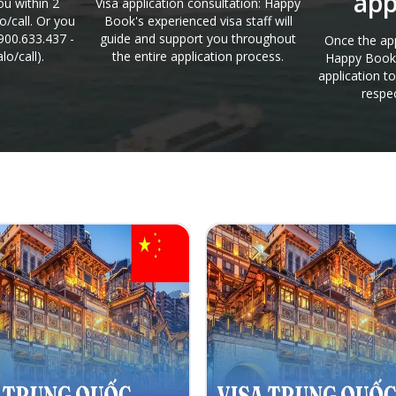
app
you within 2
Visa application consultation: Happy
o/call. Or you
Book's experienced visa staff will
900.633.437 -
guide and support you throughout
Once the app
lo/call).
the entire application process.
Happy Book 
application t
respec