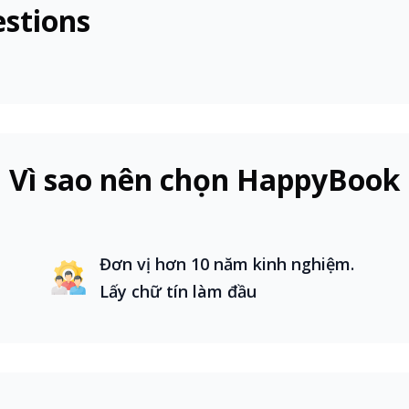
à còn là bước đầu tiên giúp bạn mở cánh cửa đến với thế giớ
stions
 bạn! Dù là du lịch, công tác, thăm thân hay du học, HappyB
.
Chúng tôi hỗ trợ dịch vụ làm visa du lịch, công tác và thăm 
gia ở Châu Á như Hàn Quốc, Nhật Bản, Đài Loan và Hồng 
n nước ngoài, giúp bạn nhập cảnh nhanh chóng mà không cầ
Vì sao nên chọn HappyBook
h vụ làm visa du học dài hạn và visa du học nghề cho các
 đến các thủ tục phỏng vấn, giúp bạn thực hiện giấc mơ học
 Travel, bạn sẽ được hỗ trợ từ khâu chuẩn bị hồ sơ đến khi 
Đơn vị hơn 10 năm kinh nghiệm.
cho bạn sự an tâm và thuận tiện trong từng chuyến đi.
Lấy chữ tín làm đầu
 mỗi chuyến đi quốc tế, nhưng nó cũng có thể là một quy tr
n cho bạn dịch vụ làm visa nhanh chóng, hiệu quả và chi p
 nước ngay bên dưới:
GIÁ VISA THAM KHẢO (USD)
THỜI GIAN X