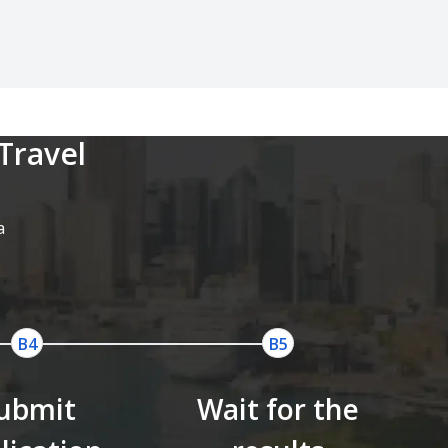
Travel
a
ubmit
Wait for the