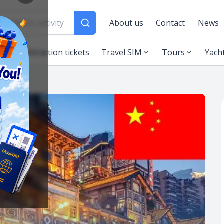
About us
Contact
News
es
Attraction tickets
Travel SIM
Tours
Yach
dài hạn