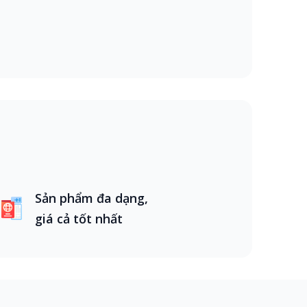
i. Việc hiểu rõ loại visa phù hợp sẽ giúp bạn
ook Travel luôn sẵn sàng hỗ trợ bạn vượt qua
thân cho các quốc gia như Úc, New Zealand, Mỹ,
Kông. Ngoài ra, HappyBook Travel cũng cung
n phải đến đại sứ quán.
 quốc gia như Úc, Mỹ, Anh, Canada và Pháp.
 tập tại các quốc gia phát triển một cách dễ
nhận visa, giúp mọi thủ tục trở nên đơn giản
Sản phẩm đa dạng,
giá cả tốt nhất
ình phức tạp và tốn thời gian. Đừng lo, tại
hí hợp lý.
Ử LÝ VISA