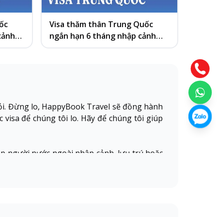
ốc
Visa thăm thân Trung Quốc
Visa 
cảnh
ngắn hạn 6 tháng nhập cảnh
ngắn 
nhiều lần
 mỏi. Đừng lo, HappyBook Travel sẽ đồng hành
c visa để chúng tôi lo. Hãy để chúng tôi giúp
hép người nước ngoài nhập cảnh, lưu trú hoặc
hia thành hai nhóm chính:
hân, visa lao động, visa du học, visa định cư
ước tiên tiến và evisa (visa điện tử) cho phép