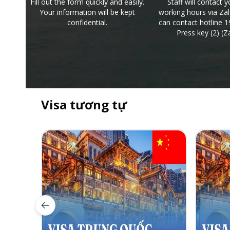
Fill out the form quickly and easily.
Staff will contact 
Your information will be kept
working hours via Zal
confidential.
can contact hotline 1
Press key (2) (Za
Visa tương tự
Previous slide