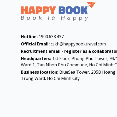
Việt Nam
Hàn Quốc
Nhật Bản
Hotline:
1900.633.437
Đài Loan
CHÂU Á
Official Email:
cskh@happybooktravel.com
Hongkong
Recruitment email - register as a collaborator
Trung Quốc
Headquarters:
1st Floor, Phong Phu Tower, 93/
Ward 1, Tan Nhon Phu Commune, Ho Chi Minh Ci
Ấn Độ
Business location:
BlueSea Tower, 205B Hoang 
Trung Ward, Ho Chi Minh City
Dubai
Schengen
CHÂU ÂU
Anh
Úc
CHÂU ÚC