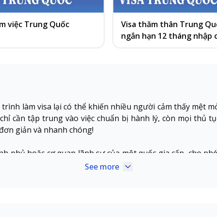
àm việc Trung Quốc
Visa thăm thân Trung Qu
ngắn hạn 12 tháng nhập 
nhiều lần
y trình làm visa lại có thể khiến nhiều người cảm thấy mệt
 chỉ cần tập trung vào việc chuẩn bị hành lý, còn mọi thủ tụ
 đơn giản và nhanh chóng!
chính phủ hoặc cơ quan lãnh sự của một quốc gia cấp, cho p
 gian nhất định. Tùy theo nhu cầu và hình thức, visa được c
See more
ổ biến nhất bao gồm visa du lịch, visa công tác, visa thăm t
loại chính: visa dán truyền thống áp dụng khi xin visa các n