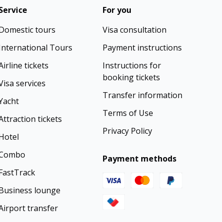
Service
For you
Domestic tours
Visa consultation
International Tours
Payment instructions
Airline tickets
Instructions for
booking tickets
Visa services
Transfer information
Yacht
Terms of Use
Attraction tickets
Privacy Policy
Hotel
Combo
Payment methods
 (15 - 45 ngày)
FastTrack
Business lounge
ợp
Airport transfer