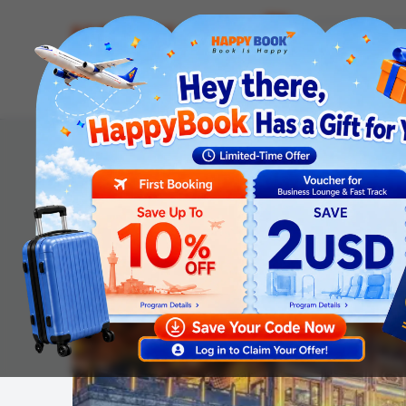
Airline tickets
Hotel
Visa
Airport servic
Homepage
Visa Services
Visa thăm thân Trung Quốc 