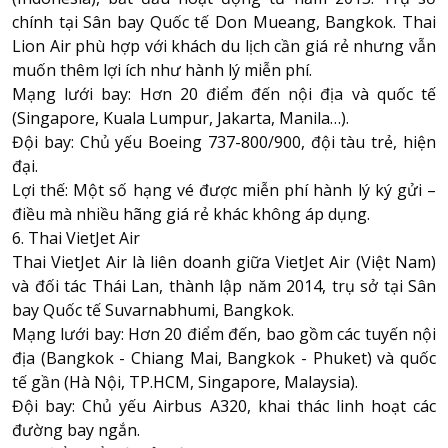
chính tại Sân bay Quốc tế Don Mueang, Bangkok. Thai
Lion Air phù hợp với khách du lịch cần giá rẻ nhưng vẫn
muốn thêm lợi ích như hành lý miễn phí.
Mạng lưới bay: Hơn 20 điểm đến nội địa và quốc tế
(Singapore, Kuala Lumpur, Jakarta, Manila…).
Đội bay: Chủ yếu Boeing 737-800/900, đội tàu trẻ, hiện
đại.
Lợi thế: Một số hạng vé được miễn phí hành lý ký gửi –
điều mà nhiều hãng giá rẻ khác không áp dụng.
6. Thai VietJet Air
Thai VietJet Air là liên doanh giữa VietJet Air (Việt Nam)
và đối tác Thái Lan, thành lập năm 2014, trụ sở tại Sân
bay Quốc tế Suvarnabhumi, Bangkok.
Mạng lưới bay: Hơn 20 điểm đến, bao gồm các tuyến nội
địa (Bangkok - Chiang Mai, Bangkok - Phuket) và quốc
tế gần (Hà Nội, TP.HCM, Singapore, Malaysia).
Đội bay: Chủ yếu Airbus A320, khai thác linh hoạt các
đường bay ngắn.