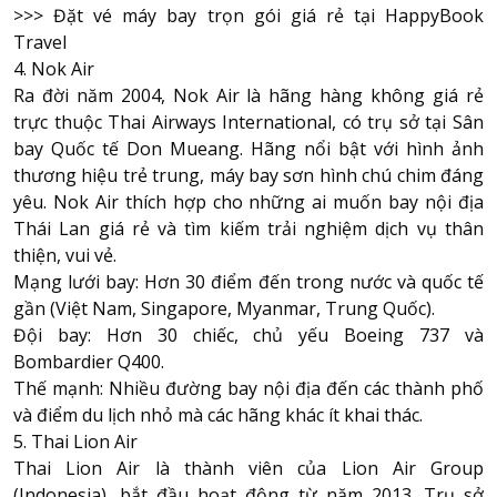
>>>
Đặt vé máy bay trọn gói giá rẻ tại HappyBook
Travel
4. Nok Air
Ra đời năm 2004, Nok Air là hãng hàng không giá rẻ
trực thuộc Thai Airways International, có trụ sở tại Sân
bay Quốc tế Don Mueang. Hãng nổi bật với hình ảnh
thương hiệu trẻ trung, máy bay sơn hình chú chim đáng
yêu. Nok Air thích hợp cho những ai muốn bay nội địa
Thái Lan giá rẻ và tìm kiếm trải nghiệm dịch vụ thân
thiện, vui vẻ.
Mạng lưới bay: Hơn 30 điểm đến trong nước và quốc tế
gần (Việt Nam, Singapore, Myanmar, Trung Quốc).
Đội bay: Hơn 30 chiếc, chủ yếu Boeing 737 và
Bombardier Q400.
Thế mạnh: Nhiều đường bay nội địa đến các thành phố
và điểm du lịch nhỏ mà các hãng khác ít khai thác.
5. Thai Lion Air
Thai Lion Air là thành viên của Lion Air Group
(Indonesia), bắt đầu hoạt động từ năm 2013. Trụ sở