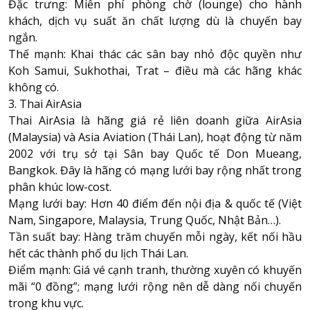
Đặc trưng: Miễn phí phòng chờ (lounge) cho hành
khách, dịch vụ suất ăn chất lượng dù là chuyến bay
ngắn.
Thế mạnh: Khai thác các sân bay nhỏ độc quyền như
Koh Samui, Sukhothai, Trat – điều mà các hãng khác
không có.
3. Thai AirAsia
Thai AirAsia là hãng giá rẻ liên doanh giữa AirAsia
(Malaysia) và Asia Aviation (Thái Lan), hoạt động từ năm
2002 với trụ sở tại Sân bay Quốc tế Don Mueang,
Bangkok. Đây là hãng có mạng lưới bay rộng nhất trong
phân khúc low-cost.
Mạng lưới bay: Hơn 40 điểm đến nội địa & quốc tế (Việt
Nam, Singapore, Malaysia, Trung Quốc, Nhật Bản…).
Tần suất bay: Hàng trăm chuyến mỗi ngày, kết nối hầu
hết các thành phố du lịch Thái Lan.
Điểm mạnh: Giá vé cạnh tranh, thường xuyên có khuyến
mãi “0 đồng”; mạng lưới rộng nên dễ dàng nối chuyến
trong khu vực.