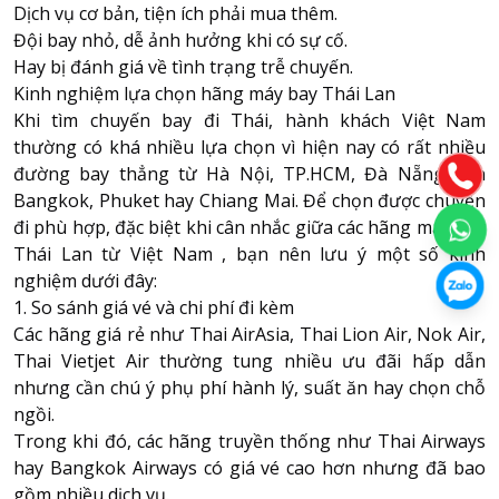
Dịch vụ cơ bản, tiện ích phải mua thêm.
Đội bay nhỏ, dễ ảnh hưởng khi có sự cố.
Hay bị đánh giá về tình trạng trễ chuyến.
Kinh nghiệm lựa chọn hãng máy bay Thái Lan
Khi tìm chuyến bay đi Thái, hành khách Việt Nam
thường có khá nhiều lựa chọn vì hiện nay có rất nhiều
đường bay thẳng từ Hà Nội, TP.HCM, Đà Nẵng đến
Bangkok, Phuket hay Chiang Mai. Để chọn được chuyến
đi phù hợp, đặc biệt khi cân nhắc giữa
các hãng máy bay
Thái Lan
từ Việt Nam , bạn nên lưu ý một số kinh
nghiệm dưới đây:
1. So sánh giá vé và chi phí đi kèm
Các hãng giá rẻ như Thai AirAsia, Thai Lion Air, Nok Air,
Thai Vietjet Air thường tung nhiều ưu đãi hấp dẫn
nhưng cần chú ý phụ phí hành lý, suất ăn hay chọn chỗ
ngồi.
Trong khi đó, các hãng truyền thống như Thai Airways
hay Bangkok Airways có giá vé cao hơn nhưng đã bao
gồm nhiều dịch vụ.