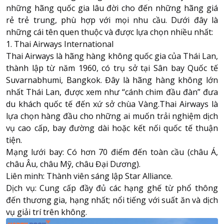
những hãng quốc gia lâu đời cho đến những hãng giá
rẻ trẻ trung, phù hợp với mọi nhu cầu. Dưới đây là
About HappyBook
những cái tên quen thuộc và được lựa chọn nhiều nhất:
1. Thai Airways International
About us
Thai Airways là hãng hàng không quốc gia của Thái Lan,
News
thành lập từ năm 1960, có trụ sở tại Sân bay Quốc tế
Contact us
Suvarnabhumi, Bangkok. Đây là hãng hàng không lớn
nhất Thái Lan, được xem như “cánh chim đầu đàn” đưa
du khách quốc tế đến xứ sở chùa Vàng.Thai Airways là
lựa chọn hàng đầu cho những ai muốn trải nghiệm dịch
vụ cao cấp, bay đường dài hoặc kết nối quốc tế thuận
tiện.
Mạng lưới bay: Có hơn 70 điểm đến toàn cầu (châu Á,
châu Âu, châu Mỹ, châu Đại Dương).
Liên minh: Thành viên sáng lập Star Alliance.
Dịch vụ: Cung cấp đầy đủ các hạng ghế từ phổ thông
đến thương gia, hạng nhất; nổi tiếng với suất ăn và dịch
vụ giải trí trên không.