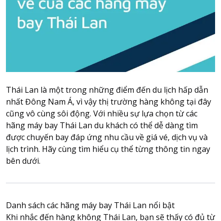
Attraction tickets
Travel SIM
Vietnam travel SIM
International travel SIM
Tours
Domestic tours
Thái Lan là một trong những điểm đến du lịch hấp dẫn
International Tours
nhất Đông Nam Á, vì vậy thị trường hàng không tại đây
cũng vô cùng sôi động. Với nhiều sự lựa chọn từ các
Yacht
hãng máy bay Thái Lan du khách có thể dễ dàng tìm
For you
được chuyến bay đáp ứng nhu cầu về giá vé, dịch vụ và
Register as a collaborator
lịch trình. Hãy cùng tìm hiểu cụ thể từng thông tin ngay
bên dưới.
Payment instructions
Instructions for booking tickets
Transfer information
Danh sách các hãng máy bay Thái Lan nổi bật
Terms of Use
Khi nhắc đến hàng không Thái Lan, bạn sẽ thấy có đủ từ
Privacy Policy