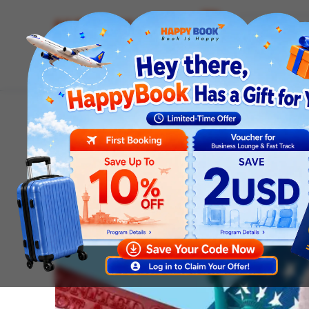
Airline tickets
Hotel
Visa
Airport servic
Homepage
News
Visa news
Thông Tin Các Loại Vi
Visa news
Thông Tin Các Loại Vis
Nhiều Người Quan Tâ