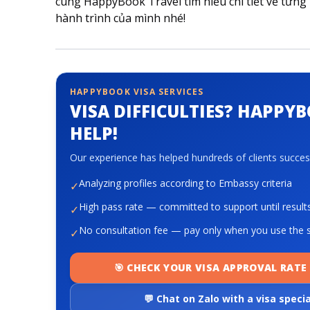
cùng HappyBook Travel tìm hiểu chi tiết về từng l
hành trình của mình nhé!
HAPPYBOOK VISA SERVICES
VISA DIFFICULTIES? HAPPY
HELP!
Our experience has helped hundreds of clients success
Analyzing profiles according to Embassy criteria
✓
High pass rate — committed to support until result
✓
No consultation fee — pay only when you use the s
✓
🎯 CHECK YOUR VISA APPROVAL RATE 
💬 Chat on Zalo with a visa specia