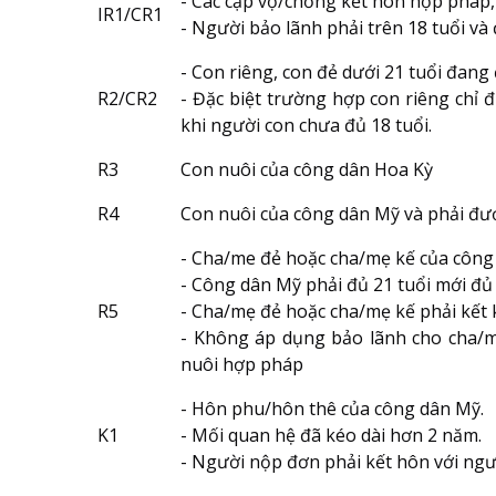
- Các cặp vợ/chồng kết hôn hợp pháp, 
IR1/CR1
- Người bảo lãnh phải trên 18 tuổi và
- Con riêng, con đẻ dưới 21 tuổi đang
R2/CR2
- Đặc biệt trường hợp con riêng chỉ 
khi người con chưa đủ 18 tuổi.
R3
Con nuôi của công dân Hoa Kỳ
R4
Con nuôi của công dân Mỹ và phải đượ
- Cha/me đẻ hoặc cha/mẹ kế của công
- Công dân Mỹ phải đủ 21 tuổi mới đủ 
R5
- Cha/mẹ đẻ hoặc cha/mẹ kế phải kết k
- Không áp dụng bảo lãnh cho cha/m
nuôi hợp pháp
- Hôn phu/hôn thê của công dân Mỹ.
K1
- Mối quan hệ đã kéo dài hơn 2 năm.
- Người nộp đơn phải kết hôn với ngườ