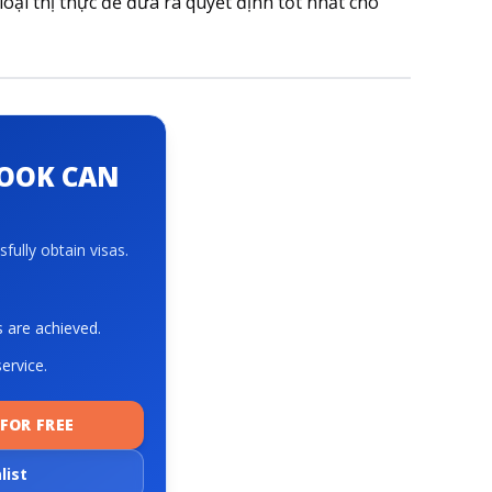
oại thị thực để đưa ra quyết định tốt nhất cho
BOOK CAN
fully obtain visas.
s are achieved.
ervice.
FOR FREE
list