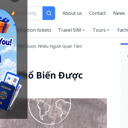
About us
Contact
News
es
Attraction tickets
Travel SIM
Tours
Yach
sa Mỹ Phổ Biến Được Nhiều Người Quan Tâm
a Mỹ Phổ Biến Được
m