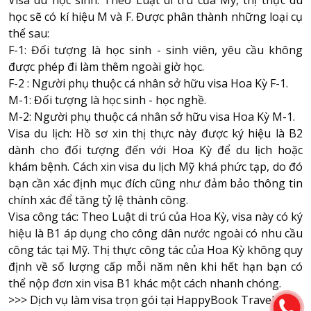
học sẽ có kí hiệu M và F. Được phân thành những loại cụ
thể sau:
F-1: Đối tượng là học sinh - sinh viên, yêu cầu không
được phép đi làm thêm ngoài giờ học.
F-2 : Người phụ thuộc cá nhân sở hữu visa Hoa Kỳ F-1.
M-1: Đối tượng là học sinh - học nghề.
M-2: Người phụ thuộc cá nhân sở hữu visa Hoa Kỳ M-1.
Visa du lịch: Hồ sơ xin thị thực này được ký hiệu là B2
dành cho đối tượng đến với Hoa Kỳ để du lịch hoặc
khám bệnh. Cách xin visa du lịch Mỹ khá phức tạp, do đó
bạn cần xác định mục đích cũng như đảm bảo thông tin
chính xác để tăng tỷ lệ thành công.
Visa công tác: Theo Luật di trú của Hoa Kỳ, visa này có ký
hiệu là B1 áp dụng cho công dân nước ngoài có nhu cầu
công tác tại Mỹ. Thị thực công tác của Hoa Kỳ không quy
định về số lượng cấp mỗi năm nên khi hết hạn bạn có
thể nộp đơn xin visa B1 khác một cách nhanh chóng.
>>>
Dịch vụ làm visa trọn gói tại HappyBook Travel