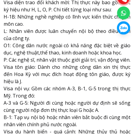
Visa diện trao đổi khách mời: Thị thực này bao gồm các
ký hiệu như H, L, O, P. Chi tiết từng loại như sau:
H-1B: Những nghề nghiệp có lĩnh vực kiến thức chuyên
môn cao.
L: Nhân viên được luân chuyển nội bộ theo điều phối
của công ty.
O1: Công dân nước ngoài có khả năng đặc biệt về giáo
dục, nghệ thuật,thể thao, kinh doanh hoặc khoa học.
P: Các nghệ sĩ, nhân vật thuộc giới giải trí, vận động viên.
Visa tôn giáo: Dành cho những công dân xin thị thực
đến Hoa Kỳ với mục đích hoạt động tôn giáo, được ký
hiệu là J.
Visa nội vụ: Gồm các nhóm A-3, B-1, G-5 trong thị thực
Mỹ. Trong đó:
A-3 và G-5: Người đi cùng hoặc người dự định sẽ sống
cùng người nộp đơn thị thực loại G hoặc A.
B-1: Tạp vụ nội bộ hoặc nhân viên bắt buộc đi cùng một
nhân viên chính phủ nước ngoài.
Visa du hành biển - quá cảnh: Những thủy thủ hoặc