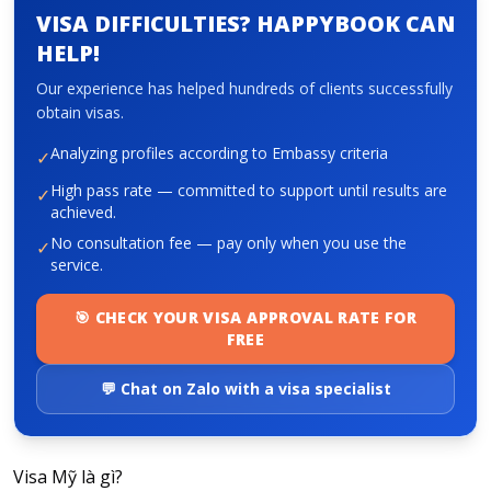
VISA DIFFICULTIES? HAPPYBOOK CAN
HELP!
About HappyBook
Our experience has helped hundreds of clients successfully
About us
obtain visas.
News
Analyzing profiles according to Embassy criteria
✓
Contact us
High pass rate — committed to support until results are
✓
achieved.
No consultation fee — pay only when you use the
✓
service.
🎯 CHECK YOUR VISA APPROVAL RATE FOR
FREE
💬 Chat on Zalo with a visa specialist
Visa Mỹ là gì?