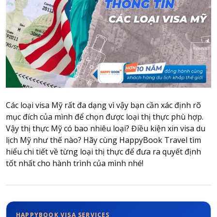
Attraction tickets
Travel SIM
Vietnam travel SIM
International travel SIM
Tours
Domestic tours
International Tours
Các loại visa Mỹ rất đa dạng vì vậy bạn cần xác định rõ
Yacht
mục đích của mình để chọn được loại thị thực phù hợp.
Vậy thị thực Mỹ có bao nhiêu loại? Điều kiện xin visa du
For you
lịch Mỹ như thế nào? Hãy cùng HappyBook Travel tìm
Register as a collaborator
hiểu chi tiết về từng loại thị thực để đưa ra quyết định
Payment instructions
tốt nhất cho hành trình của mình nhé!
Instructions for booking tickets
Transfer information
Terms of Use
HAPPYBOOK VISA SERVICES
Privacy Policy