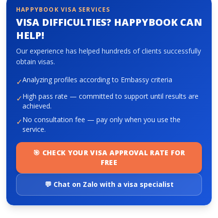
HAPPYBOOK VISA SERVICES
VISA DIFFICULTIES? HAPPYBOOK CAN
About HappyBook
HELP!
About us
Our experience has helped hundreds of clients successfully
News
obtain visas.
Contact us
Analyzing profiles according to Embassy criteria
✓
High pass rate — committed to support until results are
✓
achieved.
No consultation fee — pay only when you use the
✓
service.
🎯 CHECK YOUR VISA APPROVAL RATE FOR
FREE
💬 Chat on Zalo with a visa specialist