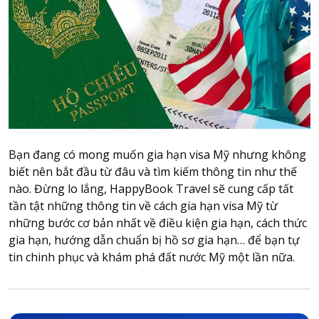
Attraction tickets
Travel SIM
Vietnam travel SIM
International travel SIM
Tours
Domestic tours
International Tours
Bạn đang có mong muốn gia hạn visa Mỹ nhưng không
Yacht
biết nên bắt đầu từ đâu và tìm kiếm thông tin như thế
nào. Đừng lo lắng, HappyBook Travel sẽ cung cấp tất
For you
tần tật những thông tin về cách gia hạn visa Mỹ từ
Register as a collaborator
những bước cơ bản nhất về điều kiện gia hạn, cách thức
Payment instructions
gia hạn, hướng dẫn chuẩn bị hồ sơ gia hạn… để bạn tự
Instructions for booking tickets
tin chinh phục và khám phá đất nước Mỹ một lần nữa.
Transfer information
Terms of Use
Privacy Policy