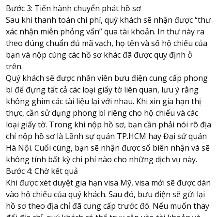
Bước 3: Tiến hành chuyển phát hồ sơ
Sau khi thanh toán chi phí, quý khách sẽ nhận được “thư
xác nhận miễn phỏng vấn” qua tài khoản. In thư này ra
theo đúng chuẩn đủ mã vạch, họ tên và số hộ chiếu của
bạn và nộp cùng các hồ sơ khác đã được quy định ở
trên.
Quý khách sẽ được nhân viên bưu điện cung cấp phong
bì để đựng tất cả các loại giấy tờ liên quan, lưu ý rằng
không ghim các tài liệu lại với nhau. Khi xin gia hạn thị
thực, cần sử dụng phong bì riêng cho hộ chiếu và các
loại giấy tờ. Trong khi nộp hồ sơ, bạn cần phải nói rõ địa
chỉ nộp hồ sơ là Lãnh sự quán TP.HCM hay Đại sứ quán
Hà Nội. Cuối cùng, bạn sẽ nhận được số biên nhận và sẽ
không tính bất kỳ chi phí nào cho những dịch vụ này.
Bước 4: Chờ kết quả
Khi được xét duyệt gia hạn visa Mỹ, visa mới sẽ được dán
vào hộ chiếu của quý khách. Sau đó, bưu điện sẽ gửi lại
hồ sơ theo địa chỉ đã cung cấp trước đó. Nếu muốn thay