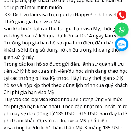
đổi địa chỉ, quý khách có thể truy cập vào tài khoản và
đổi địa chỉ mới mình muốn.
>>>
Dịch vụ làm visa trọn gói tại HappyBook Travel
Thời gian gia hạn visa Mỹ
Sau khi hoàn tất các thủ tục gia hạn visa Mỹ, thời gian
xét duyệt và trả kết quả dự kiến là 10-14 ngày làm việc.
Trường hợp gia hạn hồ sơ qua bưu điện, đảm bảo quý
khách sẽ không sử dụng hộ chiếu trong khoảng thời
gian xử lý này.
Trong các loại hồ sơ được gửi đến, lãnh sự quán sẽ ưu
tiên xử lý hồ sơ của sinh viên/du học sinh đang theo học
tại các trường ở Hoa Kỳ trước. Hãy lưu ý thời gian xử lý
hồ sơ và nộp kịp thời theo đúng lịch trình của quý khách.
Chi phí gia hạn visa Mỹ
Tùy vào các loại visa khác nhau sẽ tương ứng với mức
chi phí gia hạn khác nhau. Theo cập nhật mới nhất, mức
phí này sẽ dao động từ 185 USD - 315 USD. Sau đây là lệ
phí tham khảo đối với các loại visa Mỹ phổ biến:
Visa công tác/du lịch/ thăm thân Mỹ: Khoảng 185 USD.