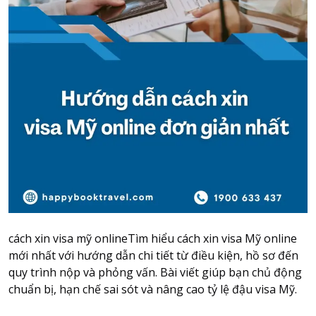
Attraction tickets
Travel SIM
Vietnam travel SIM
International travel SIM
Tours
Domestic tours
International Tours
Yacht
For you
Register as a collaborator
Payment instructions
cách xin visa mỹ online​Tìm hiểu cách xin visa Mỹ online
Instructions for booking tickets
mới nhất với hướng dẫn chi tiết từ điều kiện, hồ sơ đến
quy trình nộp và phỏng vấn. Bài viết giúp bạn chủ động
Transfer information
chuẩn bị, hạn chế sai sót và nâng cao tỷ lệ đậu visa Mỹ.
Terms of Use
Privacy Policy