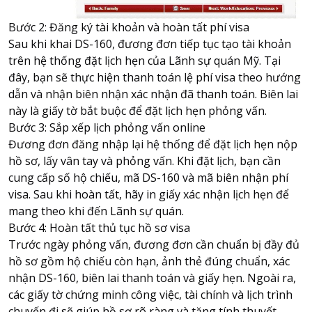
Bước 2: Đăng ký tài khoản và hoàn tất phí visa
Sau khi khai DS-160, đương đơn tiếp tục tạo tài khoản
trên hệ thống đặt lịch hẹn của Lãnh sự quán Mỹ. Tại
đây, bạn sẽ thực hiện thanh toán lệ phí visa theo hướng
dẫn và nhận biên nhận xác nhận đã thanh toán. Biên lai
này là giấy tờ bắt buộc để đặt lịch hẹn phỏng vấn.
Bước 3: Sắp xếp lịch phỏng vấn online
Đương đơn đăng nhập lại hệ thống để đặt lịch hẹn nộp
hồ sơ, lấy vân tay và phỏng vấn. Khi đặt lịch, bạn cần
cung cấp số hộ chiếu, mã DS-160 và mã biên nhận phí
visa. Sau khi hoàn tất, hãy in giấy xác nhận lịch hẹn để
mang theo khi đến Lãnh sự quán.
Bước 4: Hoàn tất thủ tục hồ sơ visa
Trước ngày phỏng vấn, đương đơn cần chuẩn bị đầy đủ
hồ sơ gồm hộ chiếu còn hạn, ảnh thẻ đúng chuẩn, xác
nhận DS-160, biên lai thanh toán và giấy hẹn. Ngoài ra,
các giấy tờ chứng minh công việc, tài chính và lịch trình
chuyến đi sẽ giúp hồ sơ rõ ràng và tăng tính thuyết