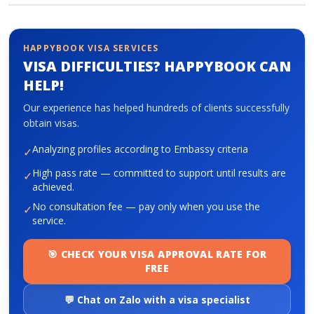
About HappyBook
HAPPYBOOK VISA SERVICES
About us
VISA DIFFICULTIES? HAPPYBOOK CAN
HELP!
News
Contact us
Our experience has helped hundreds of clients successfully
obtain visas.
Analyzing profiles according to Embassy criteria
✓
High pass rate — committed to support until results are
✓
achieved.
No consultation fee — pay only when you use the
✓
service.
🎯 CHECK YOUR VISA APPROVAL RATE FOR
FREE
💬 Chat on Zalo with a visa specialist