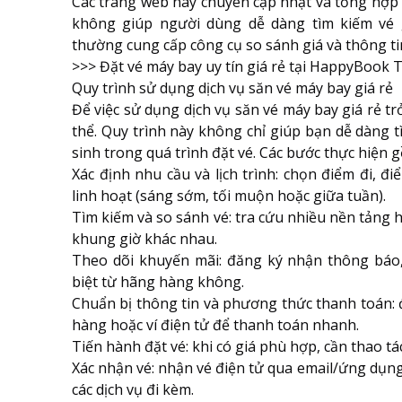
Các trang web này chuyên cập nhật và tổng hợp
không giúp người dùng dễ dàng tìm kiếm vé 
thường cung cấp công cụ so sánh giá và thông tin
>>>
Đặt vé máy bay uy tín giá rẻ tại HappyBook T
Quy trình sử dụng dịch vụ săn vé máy bay giá rẻ
Để việc sử dụng dịch vụ săn vé máy bay giá rẻ tr
thể. Quy trình này không chỉ giúp bạn dễ dàng 
sinh trong quá trình đặt vé. Các bước thực hiện 
Xác định nhu cầu và lịch trình: chọn điểm đi, đ
linh hoạt (sáng sớm, tối muộn hoặc giữa tuần).
Tìm kiếm và so sánh vé: tra cứu nhiều nền tảng h
khung giờ khác nhau.
Theo dõi khuyến mãi: đăng ký nhận thông báo, 
biệt từ hãng hàng không.
Chuẩn bị thông tin và phương thức thanh toán: 
hàng hoặc ví điện tử để thanh toán nhanh.
Tiến hành đặt vé: khi có giá phù hợp, cần thao t
Xác nhận vé: nhận vé điện tử qua email/ứng dụng
các dịch vụ đi kèm.