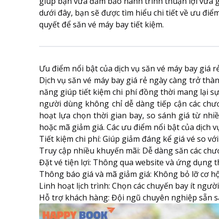
giúp bạn vừa đảm bảo hành trình thuận lợi vừa 
dưới đây, bạn sẽ được tìm hiểu chi tiết về ưu điểm
quyết để săn vé máy bay tiết kiệm.
Ưu điểm nổi bật của dịch vụ săn vé máy bay giá r
Dịch vụ săn vé máy bay giá rẻ
ngày càng trở thàn
năng giúp tiết kiệm chi phí đồng thời mang lại sự 
người dùng không chỉ dễ dàng tiếp cận các chư
hoạt lựa chọn thời gian bay, so sánh giá từ nh
hoặc mã giảm giá. Các ưu điểm nổi bật của dịch v
Tiết kiệm chi phí: Giúp giảm đáng kể giá vé so v
Truy cập nhiều khuyến mãi: Dễ dàng săn các chươ
Đặt vé tiện lợi: Thông qua website và ứng dụng th
Thông báo giá và mã giảm giá: Không bỏ lỡ cơ hội
Linh hoạt lịch trình: Chọn các chuyến bay ít người
Hỗ trợ khách hàng: Đội ngũ chuyên nghiệp sẵn sà