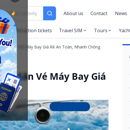
About us
Contact
News
es
Attraction tickets
Travel SIM
Tours
Yach
ch Vụ Săn Vé Máy Bay Giá Rẻ An Toàn, Nhanh Chóng
 Vụ Săn Vé Máy Bay Giá
óng