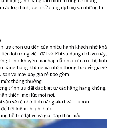
giảm bớt gánh nặng tài chính. Trong nội dung
, các loại hình, cách sử dụng dịch vụ và những bí
ẻ
h lựa chọn ưu tiên của nhiều hành khách nhờ khả
tiện lợi trong việc đặt vé. Khi sử dụng dịch vụ này,
ơng trình khuyến mãi hấp dẫn mà còn có thể linh
iều hãng hàng không và nhận thông báo về giá vé
ụ săn vé máy bay giá rẻ bao gồm:
ới mức thông thường.
ng trình ưu đãi đặc biệt từ các hãng hàng không.
ân thiện, mọi lúc mọi nơi.
 săn vé rẻ nhờ tính năng alert và coupon.
 để tiết kiệm chi phí hơn.
ng hỗ trợ đặt vé và giải đáp thắc mắc.