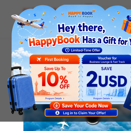
Airline tickets
Hotel
Visa
Airport servic
Homepage
News
Travel Trips
Kinh Nghiệm Chọn Dị
Travel Trips
Kinh Nghiệm Chọn Dịch
Rẻ An Toàn, Nhanh Ch