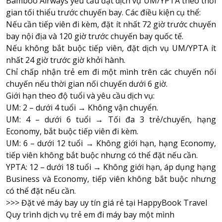
Bamboo Airways
yêu cầu đặt dịch vụ UM/YPTA theo thời
gian tối thiểu trước chuyến bay. Các điều kiện cụ thể:
Nếu cần tiếp viên đi kèm, đặt ít nhất 72 giờ trước chuyến
bay nội địa và 120 giờ trước chuyến bay quốc tế.
Nếu không bắt buộc tiếp viên, đặt dịch vụ UM/YPTA ít
nhất 24 giờ trước giờ khởi hành.
Chỉ chấp nhận trẻ em đi một mình trên các chuyến nối
chuyến nếu thời gian nối chuyến dưới 6 giờ.
Giới hạn theo độ tuổi và yêu cầu dịch vụ:
UM: 2 – dưới 4 tuổi → Không vận chuyển.
UM: 4 – dưới 6 tuổi → Tối đa 3 trẻ/chuyến, hạng
Economy, bắt buộc tiếp viên đi kèm.
UM: 6 – dưới 12 tuổi → Không giới hạn, hạng Economy,
tiếp viên không bắt buộc nhưng có thể đặt nếu cần.
YPTA: 12 – dưới 18 tuổi → Không giới hạn, áp dụng hạng
Business và Economy, tiếp viên không bắt buộc nhưng
có thể đặt nếu cần.
>>>
Đặt vé máy bay uy tín giá rẻ tại HappyBook Travel
Quy trình dịch vụ trẻ em đi máy bay một mình