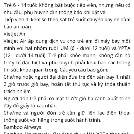
Trẻ 6 - 14 tuổi: Không bắt buộc tiếp viên, nhưng nếu có
nhu cầu, phụ huynh cần thông báo khi đặt vé.
Tiếp viên đi kèm sẽ theo sát trẻ suốt chuyến bay để đảm
bảo an toàn.
VietJet Air
VietJet Air áp dụng dịch vụ cho trẻ em đi máy bay một
mình với hai nhóm tuổi: UM (6 - dưới 12 tuổi) và YPTA
(12 - dưới 14 tuổi). Trẻ phải khỏe mạnh, không cần hỗ
trợ y tế đặc biệt và phụ huynh phải khai báo các thông
tin sức khỏe quan trọng. Các yêu cầu bao gồm:
Cha/mẹ hoặc người đại diện đưa trẻ đến sân bay ít nhất
2 giờ trước giờ bay, hoàn tất thủ tục và ký thỏa thuận
trách nhiệm.
Người đón trẻ phải có mặt trước giờ hạ cánh, xuất trình
đầy đủ giấy tờ xác nhận.
Cha/mẹ và người đón trẻ cần giữ liên lạc điện thoại
thông suốt với hãng trong suốt hành trình.
Bamboo Airways