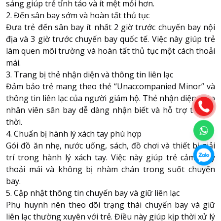
sáng giúp trẻ tỉnh táo và ít mệt mỏi hơn.
2. Đến sân bay sớm và hoàn tất thủ tục
Đưa trẻ đến sân bay ít nhất 2 giờ trước chuyến bay nội
địa và 3 giờ trước chuyến bay quốc tế. Việc này giúp trẻ
làm quen môi trường và hoàn tất thủ tục một cách thoải
mái.
3. Trang bị thẻ nhận diện và thông tin liên lạc
Đảm bảo trẻ mang theo thẻ “Unaccompanied Minor” và
thông tin liên lạc của người giám hộ. Thẻ nhận diện giúp
nhân viên sân bay dễ dàng nhận biết và hỗ trợ trẻ kịp
thời.
4. Chuẩn bị hành lý xách tay phù hợp
Gói đồ ăn nhẹ, nước uống, sách, đồ chơi và thiết bị giải
trí trong hành lý xách tay. Việc này giúp trẻ cảm thấy
thoải mái và không bị nhàm chán trong suốt chuyến
bay.
5. Cập nhật thông tin chuyến bay và giữ liên lạc
Phụ huynh nên theo dõi trạng thái chuyến bay và giữ
liên lạc thường xuyên với trẻ. Điều này giúp kịp thời xử lý