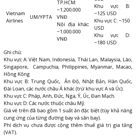
TP.HCM:
Khu vực B:
~1.200.000
Vietnam
~125 USD
UM/YPTA
VNĐ
Airlines
Khu vực C: ~150
Nội địa khác:
USD
~1.000.000
Khu vực D:
VNĐ
~180 USD
Ghi chú:
Khu vực A: Việt Nam, Indonesia, Thái Lan, Malaysia, Lào,
Singapore, Campuchia, Philippines, Myanmar, Macao,
Hồng Kông
Khu vực B: Trung Quốc, Ấn Độ, Nhật Bản, Hàn Quốc,
Đài Loan, các nước châu Á khác (trừ khu vực A và Úc).
Khu vực C: Pháp, Anh, Đức, Nga, Ý, Úc, Đan Mạch.
Khu vực D: Các nước thuộc châu Mỹ.
Giá vé trên đã bao gồm 1 suất ăn đặc biệt (tùy khả năng
cung ứng của từng đường bay và sân bay).
Phí dịch vụ chưa được cộng thêm thuế giá trị gia tăng
(VAT).