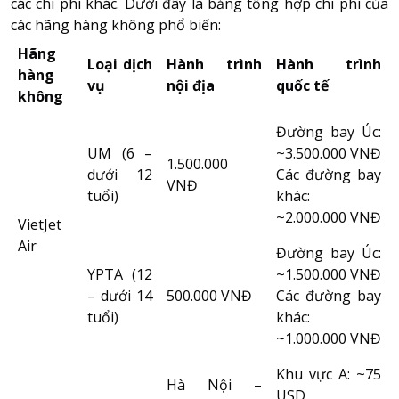
các chi phí khác. Dưới đây là bảng tổng hợp chi phí của
các hãng hàng không phổ biến:
Hãng
Loại dịch
Hành trình
Hành trình
hàng
vụ
nội địa
quốc tế
không
Đường bay Úc:
UM (6 –
~3.500.000 VNĐ
1.500.000
dưới 12
Các đường bay
VNĐ
tuổi)
khác:
~2.000.000 VNĐ
VietJet
Air
Đường bay Úc:
YPTA (12
~1.500.000 VNĐ
– dưới 14
500.000 VNĐ
Các đường bay
tuổi)
khác:
~1.000.000 VNĐ
Khu vực A: ~75
Hà Nội –
USD