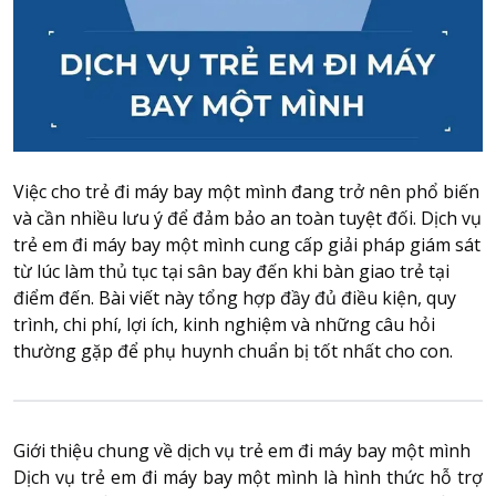
Attraction tickets
Travel SIM
Vietnam travel SIM
International travel SIM
Tours
Domestic tours
Việc cho trẻ đi máy bay một mình đang trở nên phổ biến
International Tours
và cần nhiều lưu ý để đảm bảo an toàn tuyệt đối. Dịch vụ
trẻ em đi máy bay một mình cung cấp giải pháp giám sát
Yacht
từ lúc làm thủ tục tại sân bay đến khi bàn giao trẻ tại
điểm đến. Bài viết này tổng hợp đầy đủ điều kiện, quy
For you
trình, chi phí, lợi ích, kinh nghiệm và những câu hỏi
Register as a collaborator
thường gặp để phụ huynh chuẩn bị tốt nhất cho con.
Payment instructions
Instructions for booking tickets
Transfer information
Giới thiệu chung về dịch vụ trẻ em đi máy bay một mình
Terms of Use
Dịch vụ trẻ em đi máy bay một mình
là hình thức hỗ trợ
Privacy Policy