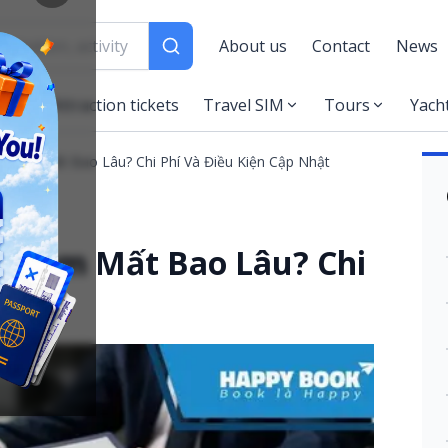
About us
Contact
News
es
Attraction tickets
Travel SIM
Tours
Yach
ệt Nam Mất Bao Lâu? Chi Phí Và Điều Kiện Cập Nhật
ệt Nam Mất Bao Lâu? Chi
hật