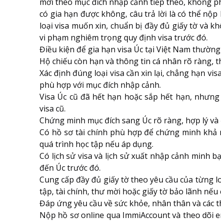
mới theo mục đích nhập cảnh tiếp theo, không phải
có gia hạn được không, câu trả lời là có thể nộp
loại visa muốn xin, chuẩn bị đầy đủ giấy tờ và 
vi phạm nghiêm trọng quy định visa trước đó.
Điều kiện để gia hạn visa Úc tại Việt Nam thườn
Hộ chiếu còn hạn và thông tin cá nhân rõ ràng, t
Xác định đúng loại visa cần xin lại, chẳng hạn visa
phù hợp với mục đích nhập cảnh.
Visa Úc cũ đã hết hạn hoặc sắp hết hạn, nhưng 
visa cũ.
Chứng minh mục đích sang Úc rõ ràng, hợp lý và 
Có hồ sơ tài chính phù hợp để chứng minh khả nă
quá trình học tập nếu áp dụng.
Có lịch sử visa và lịch sử xuất nhập cảnh minh b
đến Úc trước đó.
Cung cấp đầy đủ giấy tờ theo yêu cầu của từng lo
tập, tài chính, thư mời hoặc giấy tờ bảo lãnh nếu 
Đáp ứng yêu cầu về sức khỏe, nhân thân và các t
Nộp hồ sơ online qua ImmiAccount và theo dõi em