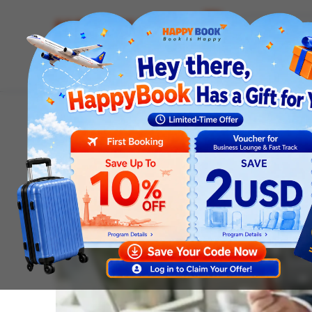
Airline tickets
Hotel
Visa
Airport servic
Homepage
News
Visa news
Gia Hạn Visa Úc Tại Vi
Visa news
Gia Hạn Visa Úc Tại Vi
Phí Và Điều Kiện Cập N