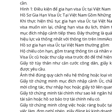
cần.
Hình 1: Điều kiện để gia hạn visa Úc tại Việt Nam
Hồ Sơ Gia Hạn Visa Úc Tại Việt Nam Gồm Những 
Khi thực hiện thủ tục gia hạn visa Úc tại Việt 
visa muốn xin lại, chẳng hạn visa du lịch, thăm 
mục đích nhập cảnh tiếp theo. Đây thường là quá t
hiệu lực và thống nhất với thông tin trên ImmiAc
Hồ sơ gia hạn visa Úc tại Việt Nam thường gồm:
Hộ chiếu còn hạn, gồm trang thông tin cá nhân v
Visa Úc cũ hoặc thư cấp visa trước đó để thể hiện
Giấy tờ tùy thân như căn cước công dân, giấy k
được yêu cầu.
Ảnh thẻ đúng quy cách nếu hệ thống hoặc loại vi
Giấy tờ chứng minh mục đích nhập cảnh Úc, chẳn
mời công tác, thư nhập học hoặc giấy tờ liên qua
Giấy tờ chứng minh tài chính như sao kê ngân hà
tài sản hoặc hồ sơ bảo trợ tài chính nếu có.
Giấy tờ chứng minh công việc hoặc ràng buộc tạ
việc làm, đơn nghỉ phép, giấy đăng ký kinh doanh