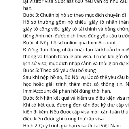
lại Visitor visa Subclass 600 nếu vẫn có nhu cầ
hạn.
Bước 3: Chuẩn bị hồ sơ theo mục đích chuyến đi
Hồ sơ thường gồm hộ chiếu, giấy tờ nhân thân, v
giấy tờ công việc, giấy tờ tài chính và bằng chứ
tiếng Anh nên được dịch theo đúng yêu cầu trước 
Bước 4: Nộp hồ sơ online qua ImmiAccount
Đương đơn đăng nhập hoặc tạo tài khoản ImmiAcc
thống và thanh toán lệ phí visa. Trước khi gửi đơ
lịch sử visa, mục đích nhập cảnh và thời gian dự k
Bước 5: Theo dõi yêu cầu bổ sung
Sau khi nộp hồ sơ, Bộ Nội vụ Úc có thể yêu cầu b
học hoặc giải trình thêm một số thông tin. 
ImmiAccount để phản hồi đúng thời hạn.
Bước 6: Nhận kết quả và kiểm tra điều kiện visa 
Khi có kết quả, đương đơn cần đọc kỹ thư cấp vis
kiện đi kèm. Nếu được cấp visa mới, cần tuân thủ
điều kiện được ghi trong thư cấp visa.
Hình 2: Quy trình gia hạn visa Úc tại Việt Nam