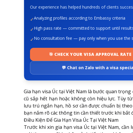
Our experience has helped hundreds of clients success
Analyzing profiles according to Embassy criteria
✓
High pass rate — committed to support until result
✓
No consultation fee — pay only when you use the s
✓
🎯 CHECK YOUR VISA APPROVAL RATE 
💬 Chat on Zalo with a visa specia
Gia hạn visa Úc tại Việt Nam là bước quan trọng đ
cũ sắp hết hạn hoặc không còn hiệu lực. Tùy từ
lưu trú ngắn hạn, hồ sơ cần được chuẩn bị theo 
bạn nắm rõ các thông tin cần thiết trước khi bắt 
Điều Kiện Để Gia Hạn Visa Úc Tại Việt Nam
Trước khi xin gia hạn visa Úc tại Việt Nam, cần 