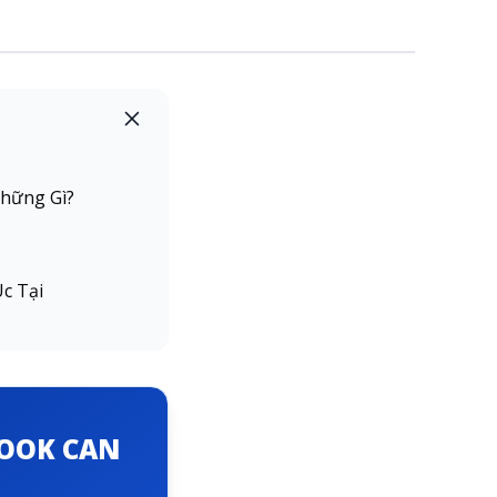
Những Gì?
c Tại
BOOK CAN