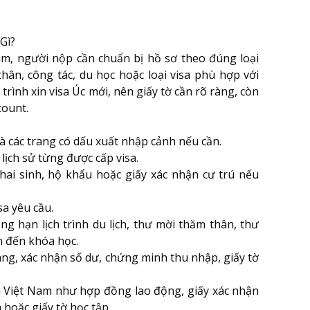
Gì?
Nam, người nộp cần chuẩn bị hồ sơ theo đúng loại
thân, công tác, du học hoặc loại visa phù hợp với
rình xin visa Úc mới, nên giấy tờ cần rõ ràng, còn
count.
à các trang có dấu xuất nhập cảnh nếu cần.
 lịch sử từng được cấp visa.
hai sinh, hộ khẩu hoặc giấy xác nhận cư trú nếu
sa yêu cầu.
g hạn lịch trình du lịch, thư mời thăm thân, thư
n đến khóa học.
ng, xác nhận số dư, chứng minh thu nhập, giấy tờ
i Việt Nam như hợp đồng lao động, giấy xác nhận
 hoặc giấy tờ học tập.