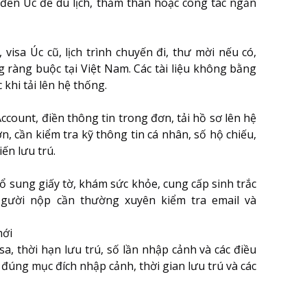
u đến Úc để du lịch, thăm thân hoặc công tác ngắn
isa Úc cũ, lịch trình chuyến đi, thư mời nếu có,
ng ràng buộc tại Việt Nam. Các tài liệu không bằng
khi tải lên hệ thống.
ount, điền thông tin trong đơn, tải hồ sơ lên hệ
n, cần kiểm tra kỹ thông tin cá nhân, số hộ chiếu,
iến lưu trú.
ổ sung giấy tờ, khám sức khỏe, cung cấp sinh trắc
Người nộp cần thường xuyên kiểm tra email và
mới
a, thời hạn lưu trú, số lần nhập cảnh và các điều
 đúng mục đích nhập cảnh, thời gian lưu trú và các