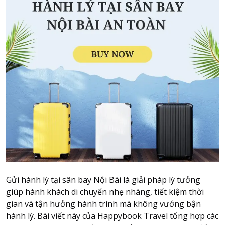
Attraction tickets
Travel SIM
Vietnam travel SIM
International travel SIM
Tours
Domestic tours
International Tours
Yacht
For you
Register as a collaborator
Payment instructions
Gửi hành lý tại sân bay Nội Bài là giải pháp lý tưởng
Instructions for booking tickets
giúp hành khách di chuyển nhẹ nhàng, tiết kiệm thời
Transfer information
gian và tận hưởng hành trình mà không vướng bận
Terms of Use
hành lý. Bài viết này của Happybook Travel tổng hợp các
Privacy Policy