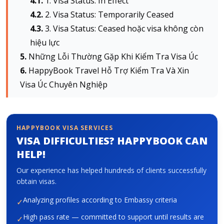
1. Visa Status: In Effect
2. Visa Status: Temporarily Ceased
3. Visa Status: Ceased hoặc visa không còn
hiệu lực
Những Lỗi Thường Gặp Khi Kiểm Tra Visa Úc
HappyBook Travel Hỗ Trợ Kiểm Tra Và Xin
Visa Úc Chuyên Nghiệp
HAPPYBOOK VISA SERVICES
VISA DIFFICULTIES? HAPPYBOOK CAN
HELP!
Our experience has helped hundreds of clients successfully
obtain visas.
Analyzing profiles according to Embassy criteria
✓
High pass rate — committed to support until results are
✓