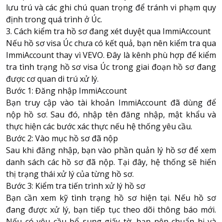
lưu trú và các ghi chú quan trọng để tránh vi phạm quy
định trong quá trình ở Úc.
3. Cách kiểm tra hồ sơ đang xét duyệt qua ImmiAccount
Nếu hồ sơ visa Úc chưa có kết quả, bạn nên kiểm tra qua
ImmiAccount thay vì VEVO. Đây là kênh phù hợp để kiểm
tra tình trạng hồ sơ visa Úc trong giai đoạn hồ sơ đang
được cơ quan di trú xử lý.
Bước 1: Đăng nhập ImmiAccount
Bạn truy cập vào tài khoản ImmiAccount đã dùng để
nộp hồ sơ. Sau đó, nhập tên đăng nhập, mật khẩu và
thực hiện các bước xác thực nếu hệ thống yêu cầu.
Bước 2: Vào mục hồ sơ đã nộp
Sau khi đăng nhập, bạn vào phần quản lý hồ sơ để xem
danh sách các hồ sơ đã nộp. Tại đây, hệ thống sẽ hiển
thị trạng thái xử lý của từng hồ sơ.
Bước 3: Kiểm tra tiến trình xử lý hồ sơ
Bạn cần xem kỹ tình trạng hồ sơ hiện tại. Nếu hồ sơ
đang được xử lý, bạn tiếp tục theo dõi thông báo mới.
Nếu có yêu cầu bổ sung giấy tờ, bạn nên chuẩn bị và