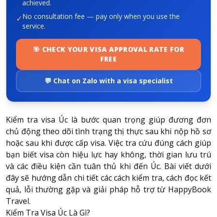
achieved.
No consultation fee — pay only when you use the
✓
service.
🎯 CHECK YOUR VISA APPROVAL RATE FOR
FREE
💬 Chat on Zalo with a visa specialist
Kiểm tra visa Úc là bước quan trọng giúp đương đơn
chủ động theo dõi tình trạng thị thực sau khi nộp hồ sơ
hoặc sau khi được cấp visa. Việc tra cứu đúng cách giúp
bạn biết visa còn hiệu lực hay không, thời gian lưu trú
và các điều kiện cần tuân thủ khi đến Úc. Bài viết dưới
đây sẽ hướng dẫn chi tiết các cách kiểm tra, cách đọc kết
quả, lỗi thường gặp và giải pháp hỗ trợ từ HappyBook
Travel.
Kiểm Tra Visa Úc Là Gì?