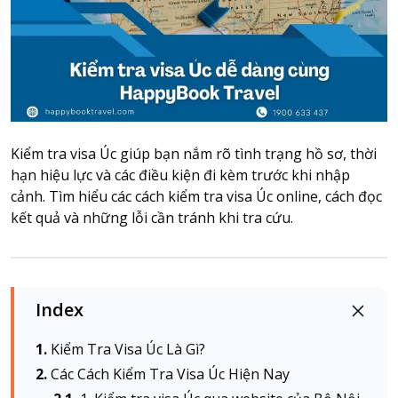
Attraction tickets
Travel SIM
Vietnam travel SIM
International travel SIM
Tours
Domestic tours
Kiểm tra visa Úc giúp bạn nắm rõ tình trạng hồ sơ, thời
International Tours
hạn hiệu lực và các điều kiện đi kèm trước khi nhập
cảnh. Tìm hiểu các cách kiểm tra visa Úc online, cách đọc
Yacht
kết quả và những lỗi cần tránh khi tra cứu.
For you
Register as a collaborator
Payment instructions
Index
Instructions for booking tickets
Transfer information
Kiểm Tra Visa Úc Là Gì?
Terms of Use
Các Cách Kiểm Tra Visa Úc Hiện Nay
Privacy Policy