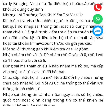
xử lý Bridging Visa nếu đủ điều kiện hoặc sắp xếp rời
khỏi Úc đúng quy định.
Những Lỗi Thường Gặp Khi Kiểm Tra Visa Úc
Khi kiểm tra visa Úc, nhiều người không tra cứu được
kết quả do nhập sai thông tin hoặc sử dụng nhầm mã
tham chiếu. Để quá trình kiểm tra diễn ra thuận lợi, bạn
nên đối chiếu kỹ dữ liệu trên hộ chiếu, email cấp visa
hoặc tài khoản ImmiAccount trước khi gửi yêu cầu.
Một số lỗi thường gặp khi kiểm tra visa Úc gồm:
Nhập nhầm chữ và số: Dễ nhầm chữ O với số 0, chữ I với
số 1 hoặc chữ B với số 8.
Dùng sai mã tham chiếu: Nhập nhầm mã hồ sơ, mã cấp
visa hoặc mã của visa cũ đã hết hạn.
Chưa cập nhật hộ chiếu mới: Nếu đã đổi hộ chiếu nhưng
chưa cập nhật với Bộ Nội vụ Úc, hệ thống có thể vẫn lưu
thông tin hộ chiếu cũ.
Nhập sai thông tin cá nhân: Sai ngày sinh, số hộ chiếu,
quốc tịch hoặc định dạng thông tin có thể khiến hệ
thống không hiển thị kết quả.