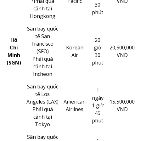
*Phải quá
Pacific
VND
30
cảnh tại
phút
Hongkong
Sân bay quốc
tế San
Hồ
20
Francisco
Chí
Korean
giờ
20,500,000
(SFO)
Minh
Air
30
VND
Phải quá
(SGN)
phút
cảnh tại
Incheon
Sân bay quốc
1
tế Los
ngày
Angeles (LAX)
American
15,500,000
1 giờ
Phải quá
Airlines
VND
45
cảnh tại
phút
Tokyo
Sân bay quốc
1