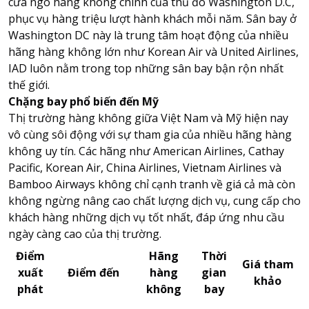
cửa ngõ hàng không chính của thủ đô Washington D.C,
phục vụ hàng triệu lượt hành khách mỗi năm. Sân bay ở
Washington DC này là trung tâm hoạt động của nhiều
hãng hàng không lớn như Korean Air và United Airlines,
IAD luôn nằm trong top những sân bay bận rộn nhất
thế giới.
Chặng bay phổ biến đến Mỹ
Thị trường hàng không giữa Việt Nam và Mỹ hiện nay
vô cùng sôi động với sự tham gia của nhiều hãng hàng
không uy tín. Các hãng như American Airlines, Cathay
Pacific, Korean Air, China Airlines,
Vietnam Airlines
và
Bamboo Airways không chỉ cạnh tranh về giá cả mà còn
không ngừng nâng cao chất lượng dịch vụ, cung cấp cho
khách hàng những dịch vụ tốt nhất, đáp ứng nhu cầu
ngày càng cao của thị trường.
Điểm
Hãng
Thời
Giá tham
xuất
Điểm đến
hàng
gian
khảo
phát
không
bay