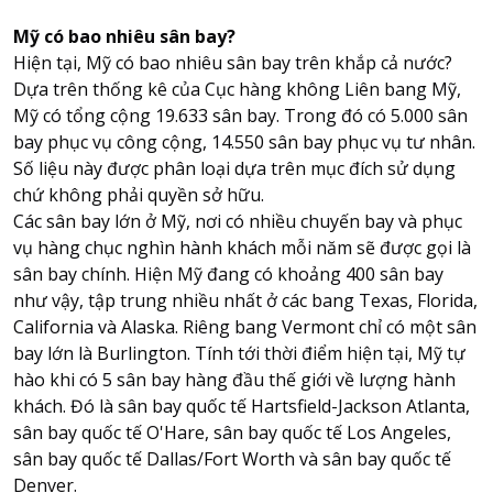
Mỹ có bao nhiêu sân bay?
Hiện tại, Mỹ có bao nhiêu sân bay trên khắp cả nước?
About HappyBook
Dựa trên thống kê của Cục hàng không
Liên bang Mỹ
,
About us
Mỹ có tổng cộng 19.633 sân bay. Trong đó có 5.000 sân
News
bay phục vụ công cộng, 14.550 sân bay phục vụ tư nhân.
Contact us
Số liệu này được phân loại dựa trên mục đích sử dụng
chứ không phải quyền sở hữu.
Các sân bay lớn ở Mỹ, nơi có nhiều chuyến bay và phục
vụ hàng chục nghìn hành khách mỗi năm sẽ được gọi là
sân bay chính. Hiện Mỹ đang có khoảng 400 sân bay
như vậy, tập trung nhiều nhất ở các bang Texas, Florida,
California và Alaska. Riêng bang Vermont chỉ có một sân
bay lớn là Burlington. Tính tới thời điểm hiện tại, Mỹ tự
hào khi có 5 sân bay hàng đầu thế giới về lượng hành
khách. Đó là sân bay quốc tế Hartsfield-Jackson Atlanta,
sân bay quốc tế O'Hare, sân bay quốc tế Los Angeles,
sân bay quốc tế Dallas/Fort Worth và sân bay quốc tế
Denver.