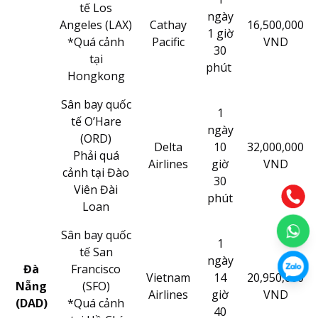
tế Los
ngày
Angeles (LAX)
Cathay
16,500,000
1 giờ
*Quá cảnh
Pacific
VND
30
tại
phút
Hongkong
Sân bay quốc
1
tế O’Hare
ngày
(ORD)
Delta
10
32,000,000
Phải quá
Airlines
giờ
VND
cảnh tại Đào
30
Viên Đài
phút
Loan
Sân bay quốc
1
tế San
ngày
Đà
Francisco
Vietnam
14
20,950,000
Nẵng
(SFO)
Airlines
giờ
VND
(DAD)
*Quá cảnh
40