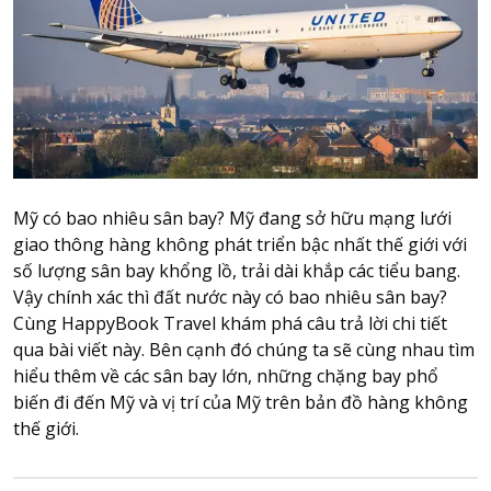
Attraction tickets
Travel SIM
Vietnam travel SIM
International travel SIM
Tours
Domestic tours
International Tours
Mỹ có bao nhiêu sân bay? Mỹ đang sở hữu mạng lưới
giao thông hàng không phát triển bậc nhất thế giới với
Yacht
số lượng sân bay khổng lồ, trải dài khắp các tiểu bang.
Vậy chính xác thì đất nước này có bao nhiêu sân bay?
For you
Cùng HappyBook Travel khám phá câu trả lời chi tiết
Register as a collaborator
qua bài viết này. Bên cạnh đó chúng ta sẽ cùng nhau tìm
Payment instructions
hiểu thêm về các sân bay lớn, những chặng bay phổ
Instructions for booking tickets
biến đi đến Mỹ và vị trí của Mỹ trên bản đồ hàng không
Transfer information
thế giới.
Terms of Use
Privacy Policy