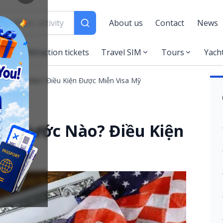
About us
Contact
News
es
Attraction tickets
Travel SIM
Tours
Yach
g Nước Nào? Điều Kiện Được Miễn Visa Mỹ
ng Nước Nào? Điều Kiện