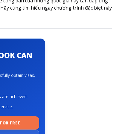
t để công dân của những quốc gia này cần đáp ứng
. Hãy cùng tìm hiểu ngay chương trình đặc biệt này
BOOK CAN
fully obtain visas.
s are achieved.
ervice.
FOR FREE