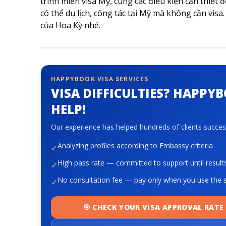
trình miễn visa Mỹ, cùng các điều kiện cần thiế
có thể du lịch, công tác tại Mỹ mà không cần visa
của Hoa Kỳ nhé.
HAPPYBOOK VISA SERVICES
VISA DIFFICULTIES? HAPPY
HELP!
Our experience has helped hundreds of clients success
Analyzing profiles according to Embassy criteria
✓
High pass rate — committed to support until result
✓
No consultation fee — pay only when you use the s
✓
🎯 CHECK YOUR VISA APPROVAL RATE 