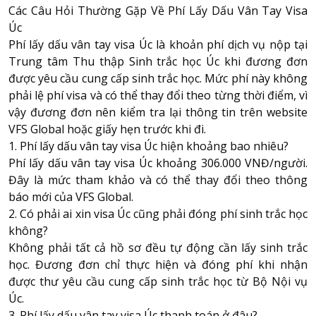
Các Câu Hỏi Thường Gặp Về Phí Lấy Dấu Vân Tay Visa
Úc
Phí lấy dấu vân tay visa Úc là khoản phí dịch vụ nộp tại
Trung tâm Thu thập Sinh trắc học Úc khi đương đơn
được yêu cầu cung cấp sinh trắc học. Mức phí này không
phải lệ phí visa và có thể thay đổi theo từng thời điểm, vì
vậy đương đơn nên kiểm tra lại thông tin trên website
VFS Global hoặc giấy hẹn trước khi đi.
1. Phí lấy dấu vân tay visa Úc hiện khoảng bao nhiêu?
Phí lấy dấu vân tay visa Úc khoảng 306.000 VNĐ/người.
Đây là mức tham khảo và có thể thay đổi theo thông
báo mới của VFS Global.
2. Có phải ai xin visa Úc cũng phải đóng phí sinh trắc học
không?
Không phải tất cả hồ sơ đều tự động cần lấy sinh trắc
học. Đương đơn chỉ thực hiện và đóng phí khi nhận
được thư yêu cầu cung cấp sinh trắc học từ Bộ Nội vụ
Úc.
3. Phí lấy dấu vân tay visa Úc thanh toán ở đâu?