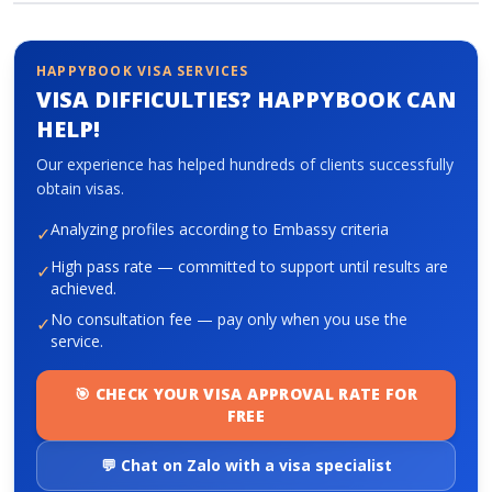
About HappyBook
HAPPYBOOK VISA SERVICES
VISA DIFFICULTIES? HAPPYBOOK CAN
About us
HELP!
News
Contact us
Our experience has helped hundreds of clients successfully
obtain visas.
Analyzing profiles according to Embassy criteria
✓
High pass rate — committed to support until results are
✓
achieved.
No consultation fee — pay only when you use the
✓
service.
🎯 CHECK YOUR VISA APPROVAL RATE FOR
FREE
💬 Chat on Zalo with a visa specialist