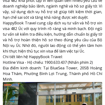
visa 482 khá phức tạp vì liên quan đến nhiều yêu cầu về
doanh nghiệp bảo lãnh, ngành nghề và hồ sơ giấy tờ. Vì
vậy, sử dụng dịch vụ hỗ trợ sẽ giúp tiết kiệm thời gian,
hạn chế sai sót và tăng khả năng được xét duyệt.
HappyBook Travel cung cấp dịch vụ tư vấn và hỗ trợ xin
visa 482 Úc với quy trình rõ ràng và minh bạch. Đội ngũ
tư vấn sẽ kiểm tra điều kiện, hướng dẫn chuẩn bị giấy tờ
và hỗ trợ hoàn thiện hồ sơ theo đúng yêu cầu của Bộ
Nội vụ Úc. Nhờ đó, người lao động có thể yên tâm hơn
khi thực hiện thủ tục xin visa để làm việc tại Úc.
Chi tiết liên hệ
HappyBook Travel
:
Hotline Visa - Hộ chiếu: 1900.633.437 (Nhấn phím 2)
Địa điểm kinh doanh: Tại BlueSea Tower, 205B Hoàng
Hoa Thám, Phường Bình Lợi Trung, Thành phố Hồ Chí
Minh.