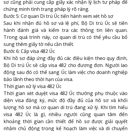
sơ cũng phải cung cấp giấy xác nhận lý lịch tư pháp để
chứng minh tình trạng pháp lý rõ ràng.
Bước 5: Cơ quan Di trú Úc tiến hành xem xét hồ sơ
Sau khi nhận đủ hồ sơ và lệ phí, Bộ Di trú Úc sẽ tiến
hành đánh giá và kiểm tra các thông tin liên quan.
Trong quá trình này, cơ quan di trú có thể yêu cầu bổ
sung thêm giấy tờ nếu cần thiết.
Bước 6: Cấp visa 482 Úc
Khi hồ sơ đáp ứng đầy đủ các điều kiện theo quy định,
Bộ Di trú Úc sẽ cấp visa 482 cho đương đơn. Người lao
động sau đó có thể sang Úc làm việc cho doanh nghiệp
bảo lãnh theo thời hạn của visa.
Thời gian xử lý visa 482 Úc
Thời gian xét duyệt visa 482 Úc thường phụ thuộc vào
diện visa đăng ký, mức độ đầy đủ của hồ sơ và khối
lượng hồ sơ mà cơ quan di trú đang xử lý. Khi tìm hiểu
visa 482 Úc là gì, nhiều người cũng quan tâm đến
khoảng thời gian cần thiết để hồ sơ được giải quyết
nhằm chủ động trong kế hoạch làm việc và di chuyển