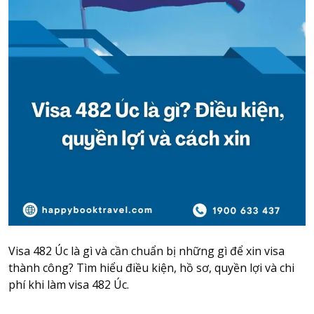
Attraction tickets
Travel SIM
Vietnam travel SIM
International travel SIM
Tours
Domestic tours
International Tours
Yacht
For you
Register as a collaborator
Payment instructions
Visa 482 Úc là gì và cần chuẩn bị những gì để xin visa
Instructions for booking tickets
thành công? Tìm hiểu điều kiện, hồ sơ, quyền lợi và chi
Transfer information
phí khi làm visa 482 Úc.
Terms of Use
Privacy Policy