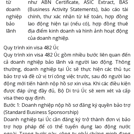
từ
như ABN Certificate, ASIC Extract, BAS
doanh
(Business Activity Statements), báo cáo tài
nghiệp
chính, thư xác nhận từ kế toán, hợp đồng
bảo
lao động hiện tại (nếu có), hợp đồng thuê
lãnh
địa điểm kinh doanh và hình ảnh hoạt động
của doanh nghiệp.
Quy trình xin visa 482 Úc
Quy trình xin visa 482 Úc gồm nhiều bước liên quan đến
cả doanh nghiệp bảo lãnh và người lao động. Thông
thường, doanh nghiệp tại Úc sẽ thực hiện các thủ tục
bảo trợ và đề cử vị trí công việc trước, sau đó người lao
động mới tiến hành nộp hồ sơ xin visa. Khi các điều kiện
được đáp ứng đầy đủ, Bộ Di trú Úc sẽ xem xét và cấp
visa theo quy định.
Bước 1: Doanh nghiệp nộp hồ sơ đăng ký quyền bảo trợ
(Standard Business Sponsorship)
Doanh nghiệp tại Úc cần đăng ký trở thành đơn vị bảo
trợ hợp pháp để có thể tuyển dụng lao động nước
ngoài. Trong bước này, công ty phải chứng minh đang