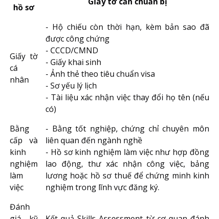
Giấy tờ cần chuẩn bị
hồ sơ
- Hộ chiếu còn thời hạn, kèm bản sao đã
được công chứng
- CCCD/CMND
Giấy tờ
- Giấy khai sinh
cá
- Ảnh thẻ theo tiêu chuẩn visa
nhân
- Sơ yếu lý lịch
- Tài liệu xác nhận việc thay đổi họ tên (nếu
có)
Bằng
- Bằng tốt nghiệp, chứng chỉ chuyên môn
cấp và
liên quan đến ngành nghề
kinh
- Hồ sơ kinh nghiệm làm việc như hợp đồng
nghiệm
lao động, thư xác nhận công việc, bảng
làm
lương hoặc hồ sơ thuế để chứng minh kinh
việc
nghiệm trong lĩnh vực đăng ký.
Đánh
giá kỹ
Kết quả Skills Assessment từ cơ quan đánh