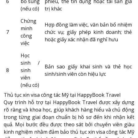
6
bổ sung
phiếu, thẻ tín dụng hoặc tài sản giá
(nếu có)
trị khác
Chứng
Hợp đồng làm việc, văn bản bổ nhiệm
minh
7
chức vụ; giấy phép kinh doanh; thẻ
công
hoặc giấy xác nhận đã nghỉ hưu
việc
Học
sinh /
Bản sao giấy khai sinh và thẻ học
8
sinh
sinh/sinh viên còn hiệu lực
viên
(nếu có)
Thủ tục xin visa công tác Mỹ tại HappyBook Travel
Quy trình hỗ trợ tại HappyBook Travel được xây dựng
rõ ràng và khoa học, giúp khách hàng hiểu và chủ động
trong từng giai đoạn chuẩn bị hồ sơ đến khi nhận kết
quả. Mọi bước đều được theo sát bởi chuyên viên giàu
kinh nghiệm nhằm đảm bảo thủ tục xin visa công tác Mỹ