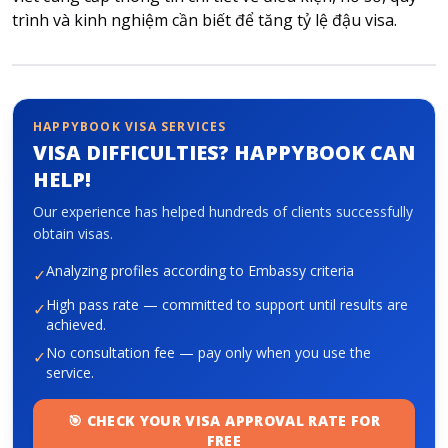
trình và kinh nghiệm cần biết để tăng tỷ lệ đậu visa.
About HappyBook
About us
News
HAPPYBOOK VISA SERVICES
Contact us
VISA DIFFICULTIES? HAPPYBOOK CAN
HELP!
Our experience has helped hundreds of clients successfully
obtain visas.
Analyzing profiles according to Embassy criteria
✓
High pass rate — committed to support until results are
✓
achieved.
No consultation fee — pay only when you use the
✓
service.
🎯 CHECK YOUR VISA APPROVAL RATE FOR
FREE