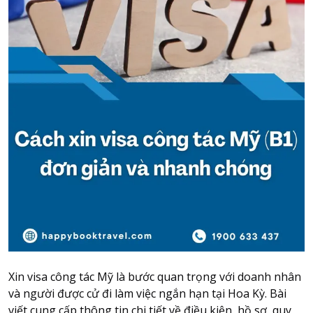
Attraction tickets
Travel SIM
Vietnam travel SIM
International travel SIM
Tours
Domestic tours
International Tours
Yacht
For you
Register as a collaborator
Payment instructions
Instructions for booking tickets
Transfer information
Xin visa công tác Mỹ là bước quan trọng với doanh nhân
Terms of Use
và người được cử đi làm việc ngắn hạn tại Hoa Kỳ. Bài
viết cung cấp thông tin chi tiết về điều kiện, hồ sơ, quy
Privacy Policy