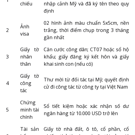
1
chiếu
nhập cảnh Mỹ và đã ký tên theo quy
định
02 hình ảnh màu chuẩn 5x5cm, nền
Ảnh
2
trắng, thời điểm chụp trong 3 tháng
visa
gần nhất
Giấy tờ
Căn cước công dân; CT07 hoặc sổ hộ
3
nhân
khẩu; giấy đăng ký kết hôn và giấy
thân
khai sinh con (nếu có)
Giấy tờ
Thư mời từ đối tác tại Mỹ; quyết định
4
công
cử đi công tác từ công ty tại Việt Nam
tác
Chứng
Sổ tiết kiệm hoặc xác nhận số dư
5
minh tài
ngân hàng từ 10.000 USD trở lên
chính
Tài sản
Giấy tờ nhà đất, ô tô, cổ phần, cổ