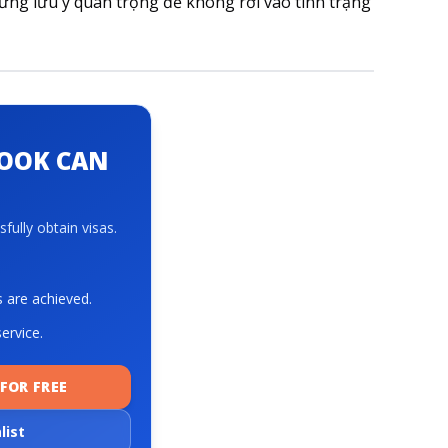
hững lưu ý quan trọng để không rơi vào tình trạng
BOOK CAN
fully obtain visas.
s are achieved.
ervice.
FOR FREE
list