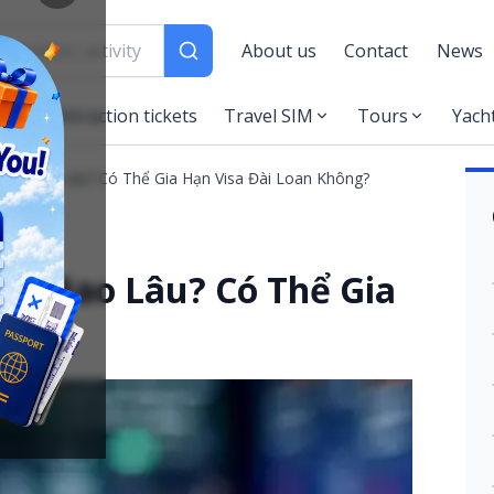
About us
Contact
News
es
Attraction tickets
Travel SIM
Tours
Yach
 Hạn Bao Lâu? Có Thể Gia Hạn Visa Đài Loan Không?
Hạn Bao Lâu? Có Thể Gia
ng?