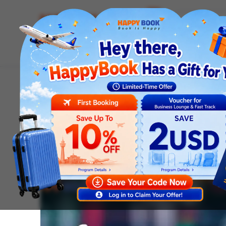
Airline tickets
Hotel
Visa
Airport servic
Homepage
News
Visa news
Visa Đài Loan Có Thời
Visa news
Visa Đài Loan Có Thời 
Hạn Visa Đài Loan Khô