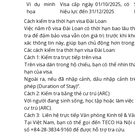
Ví dụ minh
Visa cấp ngày 01/10/2025, có
họa
hiệu lực đến 31/12/2025
Cách kiểm tra thời hạn visa Đài Loan
Việc nắm rõ
visa Đài Loan có thời hạn bao lâu
th
tra để đảm bảo visa vẫn còn giá trị trước khi k
xác thông tin này, giúp bạn chủ động hơn trong v
Các cách kiểm tra thời hạn visa Đài Loan:
Cách 1: Kiểm tra trực tiếp trên visa
Trên visa dán trong hộ chiếu, bạn có thể nhìn thấy
hạn của visa.
Ngoài ra, nếu đã nhập cảnh, dấu nhập cảnh trê
phép (Duration of Stay)”.
Cách 2: Kiểm tra bằng thẻ cư trú (ARC)
Với người đang sinh sống, học tập hoặc làm việc t
cư trú (ARC).
Cách 3: Liên hệ trực tiếp Văn phòng Kinh tế & V
Tại Việt Nam, bạn có thể gọi đến TECO Hà Nội
số +84-28-3834-9160 để được hỗ trợ tra cứu.