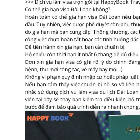
>>>
Dịch vụ làm visa trọn gói tại HappyBook Trav
Có thể gia hạn visa Đài Loan không?
Hoàn toàn có thể gia hạn visa Đài Loan nếu bạn
đầu. Tuy nhiên, việc được phê duyệt còn phụ thuộc v
do gia hạn mà bạn cung cấp. Thông thường, các 
công việc chưa hoàn tất hoặc các tình huống đặc 
Để tiến hành xin gia hạn, bạn cần chuẩn bị:
Hộ chiếu còn thời hạn ít nhất 6 tháng để đủ điều
Đơn xin gia hạn visa có ghi rõ lý do chính đán
bệnh, thư mời công tác, vé máy bay mới…).
Không vi phạm quy định nhập cư hoặc pháp luật t
Nếu bạn cảm thấy việc chuẩn bị hồ sơ và liên 
nhắc sử dụng dịch vụ làm visa du lịch Đài Loa
viên tại đây sẽ thay bạn kiểm tra điều kiện, hỗ t
bước để đảm bảo quá trình diễn ra nhanh chóng, 