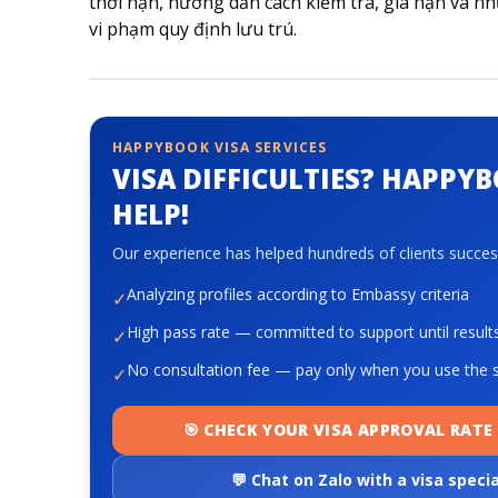
thời hạn, hướng dẫn cách kiểm tra, gia hạn và n
vi phạm quy định lưu trú.
HAPPYBOOK VISA SERVICES
VISA DIFFICULTIES? HAPPY
HELP!
Our experience has helped hundreds of clients success
Analyzing profiles according to Embassy criteria
✓
High pass rate — committed to support until result
✓
No consultation fee — pay only when you use the s
✓
🎯 CHECK YOUR VISA APPROVAL RATE 
💬 Chat on Zalo with a visa specia