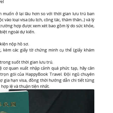
el
 muốn ở lại lâu hơn so với thời gian lưu trú ban
ào loại visa (du lịch, công tác, thăm thân...) và lý
trường hợp được xem xét bao gồm lý do sức khỏe,
biệt ngoài dự kiến.
 kiện nộp hồ sơ.
g, kèm các giấy tờ chứng minh cụ thể (giấy khám
rong suốt thời gian lưu trú.
hệ cơ quan xuất nhập cảnh quá phức tạp, hãy cân
n trọn gói của HappyBook Travel. Đội ngũ chuyên
rợ gia hạn visa, đồng thời hướng dẫn chi tiết từng
hợp lệ và thuận tiện nhất.