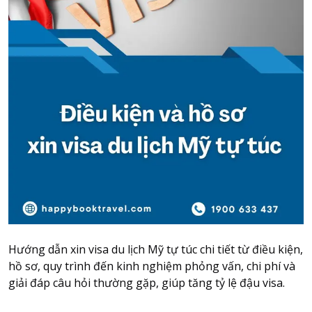
Attraction tickets
Travel SIM
Vietnam travel SIM
International travel SIM
Tours
Domestic tours
International Tours
Yacht
For you
Register as a collaborator
Payment instructions
Hướng dẫn xin visa du lịch Mỹ tự túc chi tiết từ điều kiện,
Instructions for booking tickets
hồ sơ, quy trình đến kinh nghiệm phỏng vấn, chi phí và
Transfer information
giải đáp câu hỏi thường gặp, giúp tăng tỷ lệ đậu visa.
Terms of Use
Privacy Policy