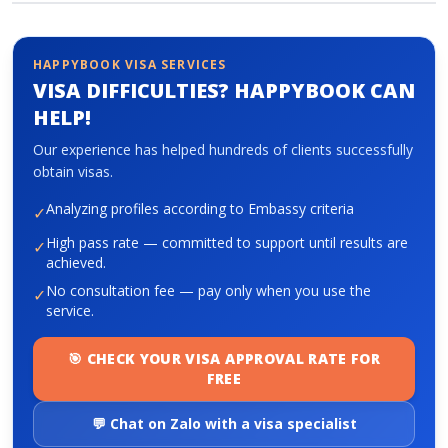
About HappyBook
HAPPYBOOK VISA SERVICES
VISA DIFFICULTIES? HAPPYBOOK CAN
About us
HELP!
News
Contact us
Our experience has helped hundreds of clients successfully
obtain visas.
Analyzing profiles according to Embassy criteria
✓
High pass rate — committed to support until results are
✓
achieved.
No consultation fee — pay only when you use the
✓
service.
🎯 CHECK YOUR VISA APPROVAL RATE FOR
FREE
💬 Chat on Zalo with a visa specialist