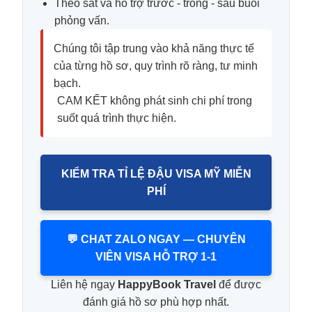
Theo sát và hỗ trợ trước - trong - sau buổi
phỏng vấn.
Chúng tôi tập trung vào khả năng thực tế
của từng hồ sơ, quy trình rõ ràng, tư minh
bạch.
CAM KẾT không phát sinh chi phí trong
suốt quá trình thực hiện.
KIỂM TRA TỈ LỆ ĐẬU VISA MỸ MIỄN
PHÍ
💬 CHAT ZALO NGAY — CHUYÊN
VIÊN VISA HỖ TRỢ 1-1
Liên hệ ngay
HappyBook Travel
để được
đánh giá hồ sơ phù hợp nhất.