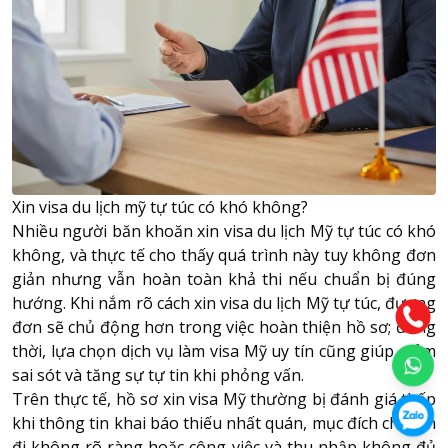
Xin visa du lịch mỹ tự túc có khó không?
Nhiều người băn khoăn xin
visa du lịch Mỹ
tự túc có khó
không, và thực tế cho thấy quá trình này tuy không đơn
giản nhưng vẫn hoàn toàn khả thi nếu chuẩn bị đúng
hướng. Khi nắm rõ cách xin visa du lịch Mỹ tự túc, đương
đơn sẽ chủ động hơn trong việc hoàn thiện hồ sơ; đồng
thời, lựa chọn dịch vụ làm visa Mỹ uy tín cũng giúp giảm
sai sót và tăng sự tự tin khi phỏng vấn.
Trên thực tế, hồ sơ xin visa Mỹ thường bị đánh giá thấp
khi thông tin khai báo thiếu nhất quán, mục đích chuyến
đi không rõ ràng hoặc công việc và thu nhập không đủ