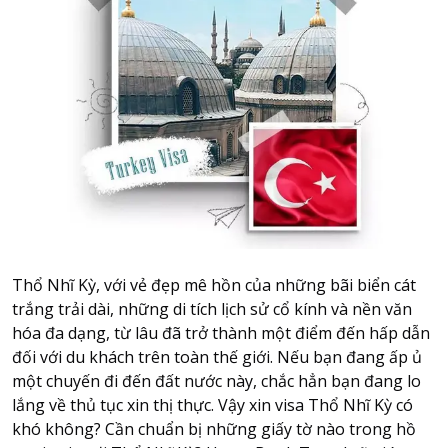
Attraction tickets
Travel SIM
Vietnam travel SIM
International travel SIM
Tours
Domestic tours
International Tours
Yacht
For you
Thổ Nhĩ Kỳ, với vẻ đẹp mê hồn của những bãi biển cát
Register as a collaborator
trắng trải dài, những di tích lịch sử cổ kính và nền văn
Payment instructions
hóa đa dạng, từ lâu đã trở thành một điểm đến hấp dẫn
đối với du khách trên toàn thế giới. Nếu bạn đang ấp ủ
Instructions for booking tickets
một chuyến đi đến đất nước này, chắc hẳn bạn đang lo
Transfer information
lắng về thủ tục xin thị thực. Vậy xin visa Thổ Nhĩ Kỳ có
Terms of Use
khó không? Cần chuẩn bị những giấy tờ nào trong hồ
Privacy Policy