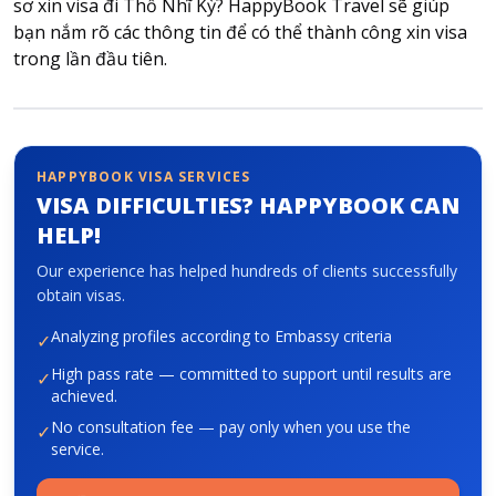
sơ xin visa đi Thổ Nhĩ Kỳ? HappyBook Travel sẽ giúp
bạn nắm rõ các thông tin để có thể thành công xin visa
trong lần đầu tiên.
About HappyBook
About us
News
Contact us
HAPPYBOOK VISA SERVICES
VISA DIFFICULTIES? HAPPYBOOK CAN
HELP!
Our experience has helped hundreds of clients successfully
obtain visas.
Analyzing profiles according to Embassy criteria
✓
High pass rate — committed to support until results are
✓
achieved.
No consultation fee — pay only when you use the
✓
service.