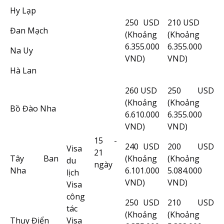
Hy Lạp
250 USD
210 USD
Đan Mạch
(Khoảng
(Khoảng
6.355.000
6.355.000
Na Uy
VND)
VND)
Hà Lan
260 USD
250 USD
(Khoảng
(Khoảng
Bồ Đào Nha
6.610.000
6.355.000
VND)
VND)
15 -
240 USD
200 USD
Visa
21
Tây Ban
(Khoảng
(Khoảng
du
ngày
Nha
6.101.000
5.084.000
lịch
VND)
VND)
Visa
công
250 USD
210 USD
tác
(Khoảng
(Khoảng
Thụy Điển
Visa