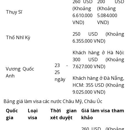
260 USD
200 USD
(Khoảng
(Khoảng
Thụy Sĩ
6.610.000
5.084.000
VND)
VND)
250 USD (Khoảng
Thổ Nhĩ Kỳ
6.355.000 VND)
Khách hàng ở Hà Nội:
300 USD (Khoảng
23 -
7.627.000 VND)
Vương Quốc
25
Anh
Khách hàng ở Đà Nẵng,
ngày
HCM: 355 USD (Khoảng
9.025.000 VND)
Bảng giá làm visa các nước Châu Mỹ, Châu Úc
Quốc
Loại
Thời gian
Giá làm visa tham
gia
visa
xét duyệt
khảo
260 USD (Khoảng