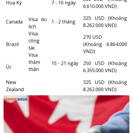
Hoa Kỳ
7 - 10 ngày
6.610.000 VND)
325 USD (Khoảng
Visa du
Canada
1 - 2 tháng
8.262.000 VND)
lịch
Visa
270 USD
công
Brazil
(Khoảng 6.864.000
tác
VND)
Visa
thăm
15 - 21 ngày
250 USD (Khoảng
Úc
thân
6.355.000 VND)
New
325 USD (Khoảng
Zealand
8.262.000 VND)