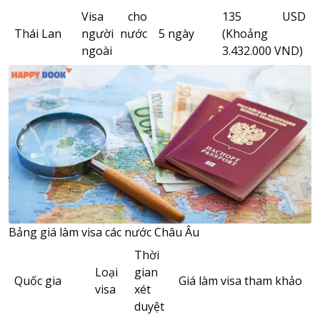
Visa cho
135 USD
Thái Lan
người nước
5 ngày
(Khoảng
ngoài
3.432.000 VND)
Bảng giá làm visa các nước Châu Âu
Thời
Loại
gian
Quốc gia
Giá làm visa tham khảo
visa
xét
duyệt