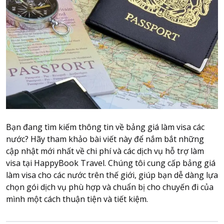
Attraction tickets
Travel SIM
Vietnam travel SIM
International travel SIM
Tours
Domestic tours
International Tours
Yacht
Bạn đang tìm kiếm thông tin về bảng giá làm visa các
For you
nước? Hãy tham khảo bài viết này để nắm bắt những
Register as a collaborator
cập nhật mới nhất về chi phí và các dịch vụ hỗ trợ làm
visa tại HappyBook Travel. Chúng tôi cung cấp bảng giá
Payment instructions
làm visa cho các nước trên thế giới, giúp bạn dễ dàng lựa
Instructions for booking tickets
chọn gói dịch vụ phù hợp và chuẩn bị cho chuyến đi của
Transfer information
mình một cách thuận tiện và tiết kiệm.
Terms of Use
Privacy Policy