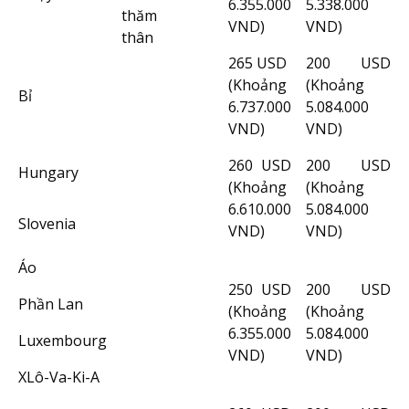
6.355.000
5.338.000
thăm
VND)
VND)
thân
265 USD
200 USD
(Khoảng
(Khoảng
Bỉ
6.737.000
5.084.000
VND)
VND)
260 USD
200 USD
Hungary
(Khoảng
(Khoảng
6.610.000
5.084.000
Slovenia
VND)
VND)
Áo
250 USD
200 USD
Phần Lan
(Khoảng
(Khoảng
6.355.000
5.084.000
Luxembourg
VND)
VND)
XLô-Va-Ki-A