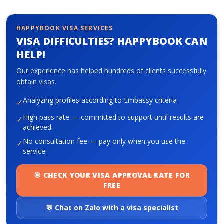
HAPPYBOOK VISA SERVICES
About HappyBook
VISA DIFFICULTIES? HAPPYBOOK CAN
About us
HELP!
News
Our experience has helped hundreds of clients successfully
Contact us
obtain visas.
Analyzing profiles according to Embassy criteria
✓
High pass rate — committed to support until results are
✓
achieved.
No consultation fee — pay only when you use the
✓
service.
🎯 CHECK YOUR VISA APPROVAL RATE FOR
FREE
💬 Chat on Zalo with a visa specialist