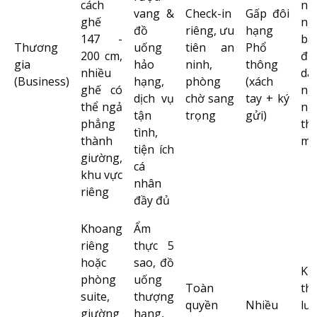
cách
nh
vang &
Check-in
Gấp đôi
ghế
ng
đồ
riêng, ưu
hạng
147 -
ba
Thương
uống
tiên an
Phổ
200 cm,
đư
gia
hảo
ninh,
thông
nhiều
dà
(Business)
hạng,
phòng
(xách
ghế có
ng
dịch vụ
chờ sang
tay + ký
thể ngả
ng
tận
trọng
gửi)
phẳng
th
tình,
thành
má
tiện ích
giường,
cá
khu vực
nhân
riêng
đầy đủ
Khoang
Ẩm
riêng
thực 5
hoặc
sao, đồ
Kh
phòng
uống
Toàn
th
suite,
thượng
quyền
Nhiều
lưu
giường
hạng,