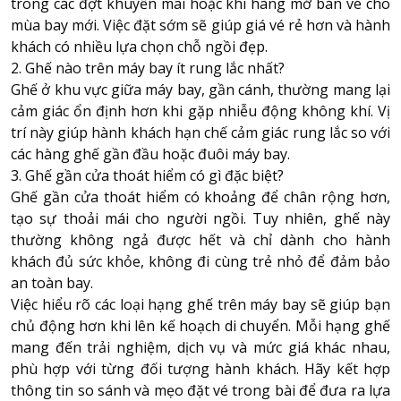
trong các đợt khuyến mãi hoặc khi hãng mở bán vé cho
mùa bay mới. Việc đặt sớm sẽ giúp giá vé rẻ hơn và hành
khách có nhiều lựa chọn chỗ ngồi đẹp.
2. Ghế nào trên máy bay ít rung lắc nhất?
Ghế ở khu vực giữa máy bay, gần cánh, thường mang lại
cảm giác ổn định hơn khi gặp nhiễu động không khí. Vị
trí này giúp hành khách hạn chế cảm giác rung lắc so với
các hàng ghế gần đầu hoặc đuôi máy bay.
3. Ghế gần cửa thoát hiểm có gì đặc biệt?
Ghế gần cửa thoát hiểm có khoảng để chân rộng hơn,
tạo sự thoải mái cho người ngồi. Tuy nhiên, ghế này
thường không ngả được hết và chỉ dành cho hành
khách đủ sức khỏe, không đi cùng trẻ nhỏ để đảm bảo
an toàn bay.
Việc hiểu rõ các loại hạng ghế trên máy bay sẽ giúp bạn
chủ động hơn khi lên kế hoạch di chuyển. Mỗi hạng ghế
mang đến trải nghiệm, dịch vụ và mức giá khác nhau,
phù hợp với từng đối tượng hành khách. Hãy kết hợp
thông tin so sánh và mẹo đặt vé trong bài để đưa ra lựa