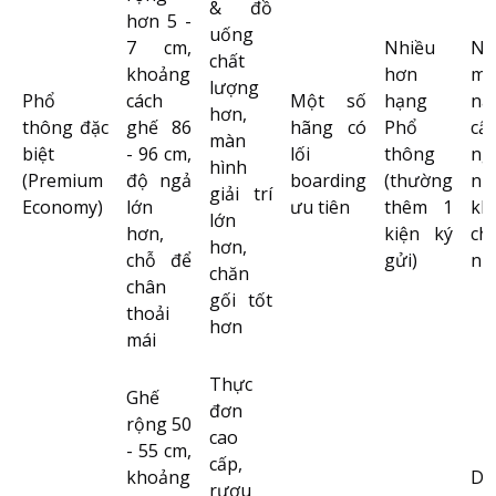
& đồ
hơn 5 -
uống
7 cm,
Nhiều
Ng
chất
khoảng
hơn
mu
lượng
Phổ
cách
Một số
hạng
nâ
hơn,
thông đặc
ghế 86
hãng có
Phổ
cấp
màn
biệt
- 96 cm,
lối
thông
ng
hình
(Premium
độ ngả
boarding
(thường
nh
giải trí
Economy)
lớn
ưu tiên
thêm 1
kh
lớn
hơn,
kiện ký
ch
hơn,
chỗ để
gửi)
nh
chăn
chân
gối tốt
thoải
hơn
mái
Thực
Ghế
đơn
rộng 50
cao
- 55 cm,
cấp,
khoảng
Do
rượu