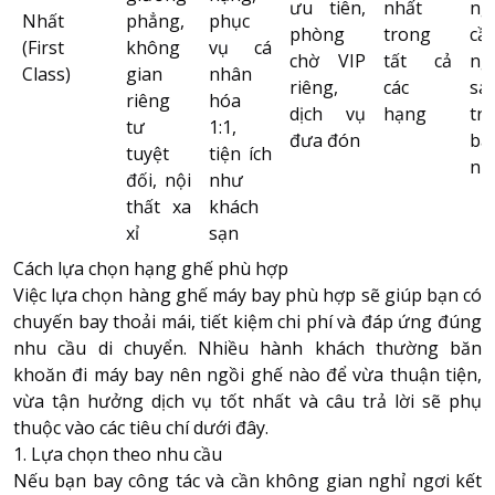
ưu tiên,
nhất
ng
Nhất
phẳng,
phục
phòng
trong
cần
(First
không
vụ cá
chờ VIP
tất cả
ng
Class)
gian
nhân
riêng,
các
sa
riêng
hóa
dịch vụ
hạng
tr
tư
1:1,
đưa đón
bậ
tuyệt
tiện ích
nh
đối, nội
như
thất xa
khách
xỉ
sạn
Cách lựa chọn hạng ghế phù hợp
Việc lựa chọn hàng ghế máy bay phù hợp sẽ giúp bạn có
chuyến bay thoải mái, tiết kiệm chi phí và đáp ứng đúng
nhu cầu di chuyển. Nhiều hành khách thường băn
khoăn đi máy bay nên ngồi ghế nào để vừa thuận tiện,
vừa tận hưởng dịch vụ tốt nhất và câu trả lời sẽ phụ
thuộc vào các tiêu chí dưới đây.
1. Lựa chọn theo nhu cầu
Nếu bạn bay công tác và cần không gian nghỉ ngơi kết