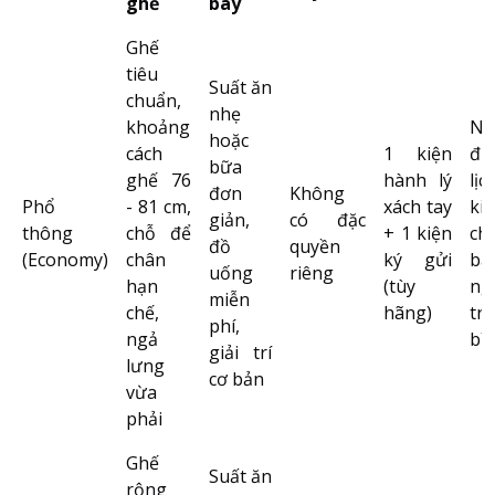
ghế
bay
Ghế
tiêu
Suất ăn
chuẩn,
nhẹ
khoảng
Ng
hoặc
cách
1 kiện
đi
bữa
ghế 76
hành lý
lịc
đơn
Không
Phổ
- 81 cm,
xách tay
ki
giản,
có đặc
thông
chỗ để
+ 1 kiện
ch
đồ
quyền
(Economy)
chân
ký gửi
ba
uống
riêng
hạn
(tùy
ng
miễn
chế,
hãng)
tr
phí,
ngả
bì
giải trí
lưng
cơ bản
vừa
phải
Ghế
Suất ăn
rộng