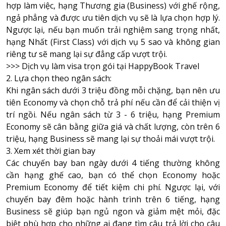
hợp làm việc, hạng Thương gia (Business) với ghế rộng,
ngả phẳng và được ưu tiên dịch vụ sẽ là lựa chọn hợp lý.
Ngược lại, nếu bạn muốn trải nghiệm sang trọng nhất,
hạng Nhất (First Class) với dịch vụ 5 sao và không gian
riêng tư sẽ mang lại sự đẳng cấp vượt trội.
>>>
Dịch vụ làm visa trọn gói tại HappyBook Travel
2. Lựa chọn theo ngân sách:
Khi ngân sách dưới 3 triệu đồng mỗi chặng, bạn nên ưu
tiên Economy và chọn chỗ trả phí nếu cần để cải thiện vị
trí ngồi. Nếu ngân sách từ 3 - 6 triệu, hạng Premium
Economy sẽ cân bằng giữa giá và chất lượng, còn trên 6
triệu, hạng Business sẽ mang lại sự thoải mái vượt trội.
3. Xem xét thời gian bay
Các chuyến bay ban ngày dưới 4 tiếng thường không
cần hạng ghế cao, bạn có thể chọn Economy hoặc
Premium Economy để tiết kiệm chi phí. Ngược lại, với
chuyến bay đêm hoặc hành trình trên 6 tiếng, hạng
Business sẽ giúp bạn ngủ ngon và giảm mệt mỏi, đặc
biệt phù hợp cho những ai đang tìm câu trả lời cho câu