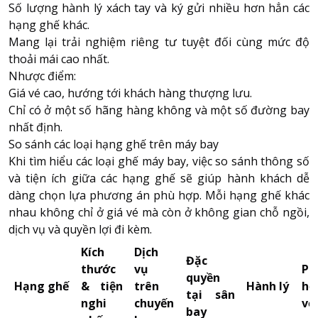
Số lượng hành lý xách tay và ký gửi nhiều hơn hẳn các
hạng ghế khác.
Mang lại trải nghiệm riêng tư tuyệt đối cùng mức độ
thoải mái cao nhất.
Nhược điểm:
Giá vé cao, hướng tới khách hàng thượng lưu.
Chỉ có ở một số hãng hàng không và một số đường bay
nhất định.
So sánh các loại hạng ghế trên máy bay
Khi tìm hiểu các loại ghế máy bay, việc so sánh thông số
và tiện ích giữa các hạng ghế sẽ giúp hành khách dễ
dàng chọn lựa phương án phù hợp. Mỗi hạng ghế khác
nhau không chỉ ở giá vé mà còn ở không gian chỗ ngồi,
dịch vụ và quyền lợi đi kèm.
Kích
Dịch
Đặc
thước
vụ
Ph
quyền
Hạng ghế
& tiện
trên
Hành lý
hợ
tại sân
nghi
chuyến
vớ
bay