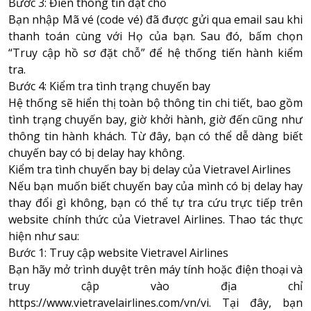
Bước 3: Điền thông tin đặt chỗ
Bạn nhập Mã vé (code vé) đã được gửi qua email sau khi
thanh toán cùng với Họ của bạn. Sau đó, bấm chọn
“Truy cập hồ sơ đặt chỗ” để hệ thống tiến hành kiểm
tra.
Bước 4: Kiểm tra tình trạng chuyến bay
Hệ thống sẽ hiển thị toàn bộ thông tin chi tiết, bao gồm
tình trạng chuyến bay, giờ khởi hành, giờ đến cũng như
thông tin hành khách. Từ đây, bạn có thể dễ dàng biết
chuyến bay có bị delay hay không.
Kiểm tra tình chuyến bay bị delay của Vietravel Airlines
Nếu bạn muốn biết chuyến bay của mình có bị delay hay
thay đổi gì không, bạn có thể tự tra cứu trực tiếp trên
website chính thức của Vietravel Airlines. Thao tác thực
hiện như sau:
Bước 1: Truy cập website Vietravel Airlines
Bạn hãy mở trình duyệt trên máy tính hoặc điện thoại và
truy cập vào địa chỉ
https://www.vietravelairlines.com/vn/vi. Tại đây, bạn