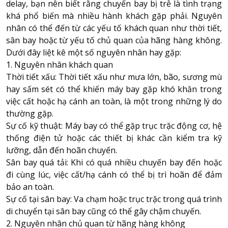
delay
, bạn nên biết rằng chuyến bay bị trễ là tình trạng
khá phổ biến mà nhiều hành khách gặp phải. Nguyên
nhân có thể đến từ các yếu tố khách quan như thời tiết,
About HappyBook
sân bay hoặc từ yếu tố chủ quan của hãng hàng không.
About us
Dưới đây liệt kê một số nguyên nhân hay gặp:
News
1. Nguyên nhân khách quan
Contact us
Thời tiết xấu: Thời tiết xấu như mưa lớn, bão, sương mù
hay sấm sét có thể khiến máy bay gặp khó khăn trong
việc cất hoặc hạ cánh an toàn, là một trong những lý do
thường gặp.
Sự cố kỹ thuật: Máy bay có thể gặp trục trặc động cơ, hệ
thống điện tử hoặc các thiết bị khác cần kiểm tra kỹ
lưỡng, dẫn đến hoãn chuyến.
Sân bay quá tải: Khi có quá nhiều chuyến bay đến hoặc
đi cùng lúc, việc cất/hạ cánh có thể bị trì hoãn để đảm
bảo an toàn.
Sự cố tại sân bay: Va chạm hoặc trục trặc trong quá trình
di chuyển tại sân bay cũng có thể gây chậm chuyến.
2. Nguyên nhân chủ quan từ hãng hàng không