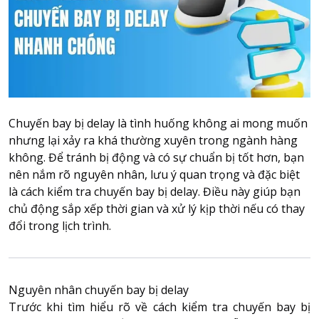
Attraction tickets
Travel SIM
Vietnam travel SIM
International travel SIM
Tours
Domestic tours
Chuyến bay bị delay là tình huống không ai mong muốn
International Tours
nhưng lại xảy ra khá thường xuyên trong ngành hàng
không. Để tránh bị động và có sự chuẩn bị tốt hơn, bạn
Yacht
nên nắm rõ nguyên nhân, lưu ý quan trọng và đặc biệt
là cách kiểm tra chuyến bay bị delay. Điều này giúp bạn
For you
chủ động sắp xếp thời gian và xử lý kịp thời nếu có thay
Register as a collaborator
đổi trong lịch trình.
Payment instructions
Instructions for booking tickets
Transfer information
Nguyên nhân chuyến bay bị delay
Terms of Use
Trước khi tìm hiểu rõ về
cách kiểm tra chuyến bay bị
Privacy Policy