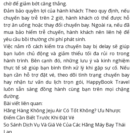
chờ để giảm bớt căng thẳng.
Đảm bảo quyền lợi của hành khách: Theo quy định, nếu
chuyến bay trễ trên 2 giờ, hành khách có thể được hỗ
trợ ăn uống hoặc thay đổi chuyến bay. Ngoài ra, nếu đã
mua bảo hiểm trễ chuyến, hành khách nên liên hệ để
yêu cầu bồi thường chi phí phát sinh.
Việc nắm rõ cách kiểm tra chuyến bay bị delay sẽ giúp
bạn luôn chủ động và giảm thiểu tối đa rủi ro trong
hành trình. Bên cạnh đó, những lưu ý và kinh nghiệm
thực tế sẽ giúp bạn bình tĩnh xử lý khi gặp sự cố. Nếu
bạn cần hỗ trợ đặt vé, theo dõi tình trạng chuyến bay
hay nhận tư vấn du lịch trọn gói,
HappyBook Travel
luôn sẵn sàng đồng hành cùng bạn trên mọi chặng
đường.
Bài viết liên quan:
Hãng Hàng Không Jeju Air Có Tốt Không? Ưu Nhược
Điểm Cần Biết Trước Khi Đặt Vé
So Sánh Dịch Vụ Và Giá Vé Của Các Hãng Máy Bay Thái
Lan