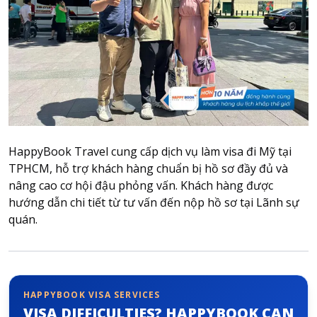
Attraction tickets
Travel SIM
Vietnam travel SIM
International travel SIM
Tours
Domestic tours
International Tours
HappyBook Travel cung cấp dịch vụ làm visa đi Mỹ tại
Yacht
TPHCM, hỗ trợ khách hàng chuẩn bị hồ sơ đầy đủ và
nâng cao cơ hội đậu phỏng vấn. Khách hàng được
For you
hướng dẫn chi tiết từ tư vấn đến nộp hồ sơ tại Lãnh sự
Register as a collaborator
quán.
Payment instructions
Instructions for booking tickets
Transfer information
Terms of Use
HAPPYBOOK VISA SERVICES
VISA DIFFICULTIES? HAPPYBOOK CAN
Privacy Policy