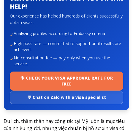
HELP!
Our experience has helped hundreds of clients successfully
About HappyBook
obtain visas.
About us
Analyzing profiles according to Embassy criteria
✓
News
Contact us
High pass rate — committed to support until results are
✓
achieved.
No consultation fee — pay only when you use the
✓
service.
🎯 CHECK YOUR VISA APPROVAL RATE FOR
FREE
💬 Chat on Zalo with a visa specialist
Du lịch, thăm thân hay công tác tại Mỹ luôn là mục tiêu
của nhiều người, nhưng việc chuẩn bị hồ sơ xin visa có