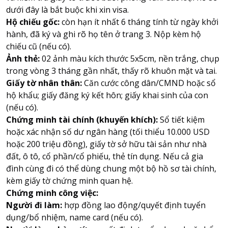
dưới đây là bắt buộc khi xin visa.
Hộ chiếu gốc:
còn hạn ít nhất 6 tháng tính từ ngày khởi
hành, đã ký và ghi rõ họ tên ở trang 3. Nộp kèm hộ
chiếu cũ (nếu có).
Ảnh thẻ:
02 ảnh màu kích thước 5x5cm, nền trắng, chụp
trong vòng 3 tháng gần nhất, thấy rõ khuôn mặt và tai.
Giấy tờ nhân thân:
Căn cước công dân/CMND hoặc sổ
hộ khẩu; giấy đăng ký kết hôn; giấy khai sinh của con
(nếu có).
Chứng minh tài chính (khuyến khích):
Sổ tiết kiệm
hoặc xác nhận số dư ngân hàng (tối thiểu 10.000 USD
hoặc 200 triệu đồng), giấy tờ sở hữu tài sản như nhà
đất, ô tô, cổ phần/cổ phiếu, thẻ tín dụng. Nếu cả gia
đình cùng đi có thể dùng chung một bộ hồ sơ tài chính,
kèm giấy tờ chứng minh quan hệ.
Chứng minh công việc:
Người đi làm:
hợp đồng lao động/quyết định tuyển
dụng/bổ nhiệm, name card (nếu có).