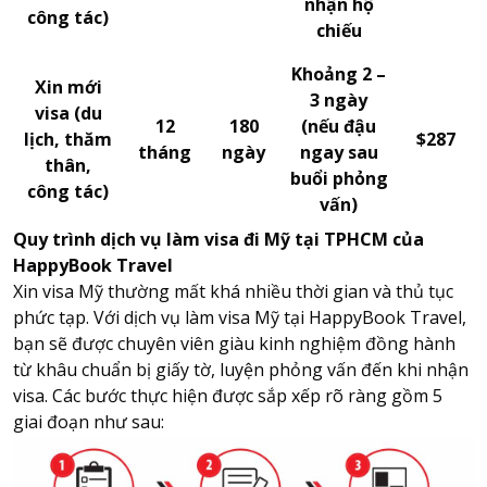
nhận hộ
công tác)
chiếu
Khoảng 2 –
Xin mới
3 ngày
visa (du
12
180
(nếu đậu
lịch, thăm
$287
tháng
ngày
ngay sau
thân,
buổi phỏng
công tác)
vấn)
Quy trình dịch vụ làm visa đi Mỹ tại TPHCM của
HappyBook Travel
Xin visa Mỹ thường mất khá nhiều thời gian và thủ tục
phức tạp. Với dịch vụ làm visa Mỹ tại HappyBook Travel,
bạn sẽ được chuyên viên giàu kinh nghiệm đồng hành
từ khâu chuẩn bị giấy tờ, luyện phỏng vấn đến khi nhận
visa. Các bước thực hiện được sắp xếp rõ ràng gồm 5
giai đoạn như sau: