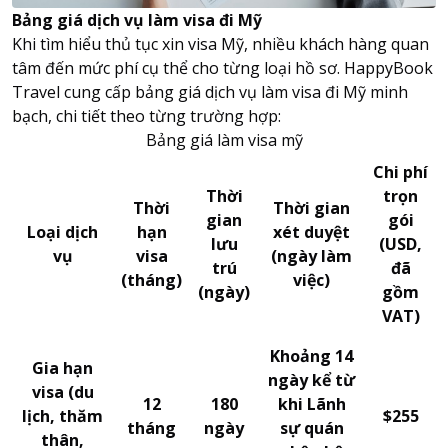
Bảng giá dịch vụ làm visa đi Mỹ
Khi tìm hiểu thủ tục xin visa Mỹ, nhiều khách hàng quan
tâm đến mức phí cụ thể cho từng loại hồ sơ. HappyBook
Travel cung cấp bảng giá dịch vụ làm visa đi Mỹ minh
bạch, chi tiết theo từng trường hợp:
Bảng giá làm visa mỹ
Chi phí
Thời
trọn
Thời
Thời gian
gian
gói
Loại dịch
hạn
xét duyệt
lưu
(USD,
vụ
visa
(ngày làm
trú
đã
(tháng)
việc)
(ngày)
gồm
VAT)
Khoảng 14
Gia hạn
ngày kể từ
visa (du
12
180
khi Lãnh
lịch, thăm
$255
tháng
ngày
sự quán
thân,