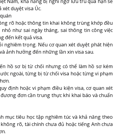
iệt Nam, khả năng bị nghi ngờ lưu trú quá hạn sẽ
 xét duyệt visa Úc.
 quán
không rõ hoặc thông tin khai không trùng khớp đều
 nhỏ như sai ngày tháng, sai thông tin công việc
g đến kết quả visa.
 lỗi nghiêm trọng. Nếu cơ quan xét duyệt phát hiện
i và ảnh hưởng đến những lần xin visa sau.
iến hồ sơ bị từ chối nhưng có thể làm hồ sơ kém
ớc ngoài, từng bị từ chối visa hoặc từng vi phạm
 hơn.
uy định hoặc vi phạm điều kiện visa, cơ quan xét
y, đương đơn cần trung thực khi khai báo và chuẩn
h mục tiêu học tập nghiêm túc và khả năng theo
 không rõ, tài chính chưa đủ hoặc tiếng Anh chưa
ơn.