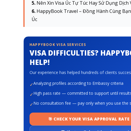
Nên Xin Visa Úc Tự Túc Hay Sử Dụng Dịch 
HappyBook Travel – Đồng Hành Cùng Bạn K
Úc
HAPPYBOOK VISA SERVICES
VISA DIFFICULTIES? HAPPY
HELP!
Our experience has helped hundreds of clients success
Analyzing profiles according to Embassy criteria
✓
High pass rate — committed to support until result
✓
No consultation fee — pay only when you use the s
✓
🎯 CHECK YOUR VISA APPROVAL RATE 