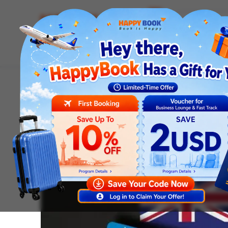
Airline tickets
Hotel
Visa
Airport servic
Homepage
News
Visa news
Rớt Visa Úc Bao Lâu X
Visa news
Rớt Visa Úc Bao Lâu Xi
Tỷ Lệ Đậu Lần Sau