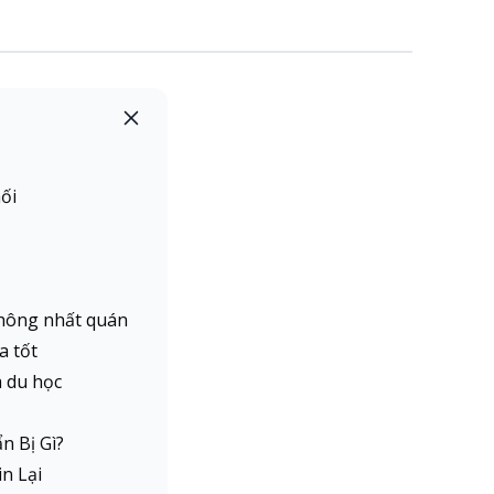
ối
 không nhất quán
a tốt
a du học
n Bị Gì?
n Lại