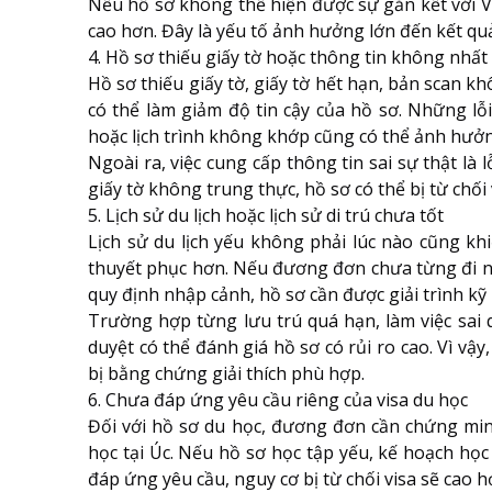
Nếu hồ sơ không thể hiện được sự gắn kết với V
cao hơn. Đây là yếu tố ảnh hưởng lớn đến kết quả
4. Hồ sơ thiếu giấy tờ hoặc thông tin không nhất
Hồ sơ thiếu giấy tờ, giấy tờ hết hạn, bản scan 
có thể làm giảm độ tin cậy của hồ sơ. Những lỗi
hoặc lịch trình không khớp cũng có thể ảnh hưởn
Ngoài ra, việc cung cấp thông tin sai sự thật là
giấy tờ không trung thực, hồ sơ có thể bị từ chố
5. Lịch sử du lịch hoặc lịch sử di trú chưa tốt
Lịch sử du lịch yếu không phải lúc nào cũng kh
thuyết phục hơn. Nếu đương đơn chưa từng đi nư
quy định nhập cảnh, hồ sơ cần được giải trình kỹ
Trường hợp từng lưu trú quá hạn, làm việc sai q
duyệt có thể đánh giá hồ sơ có rủi ro cao. Vì vậ
bị bằng chứng giải thích phù hợp.
6. Chưa đáp ứng yêu cầu riêng của visa du học
Đối với hồ sơ du học, đương đơn cần chứng min
học tại Úc. Nếu hồ sơ học tập yếu, kế hoạch học
đáp ứng yêu cầu, nguy cơ bị từ chối visa sẽ cao h