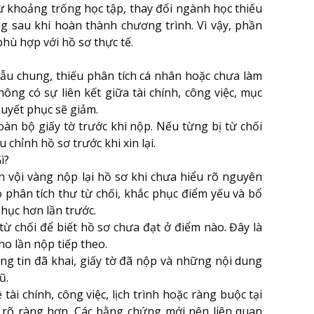
từ khoảng trống học tập, thay đổi ngành học thiếu
 sau khi hoàn thành chương trình. Vì vậy, phần
phù hợp với hồ sơ thực tế.
mẫu chung, thiếu phân tích cá nhân hoặc chưa làm
ng có sự liên kết giữa tài chính, công việc, mục
huyết phục sẽ giảm.
àn bộ giấy tờ trước khi nộp. Nếu từng bị từ chối
 chỉnh hồ sơ trước khi xin lại.
ì?
n vội vàng nộp lại hồ sơ khi chưa hiểu rõ nguyên
ào phân tích thư từ chối, khắc phục điểm yếu và bổ
hục hơn lần trước.
từ chối để biết hồ sơ chưa đạt ở điểm nào. Đây là
o lần nộp tiếp theo.
hông tin đã khai, giấy tờ đã nộp và những nội dung
ũ.
i chính, công việc, lịch trình hoặc ràng buộc tại
 rõ ràng hơn. Các bằng chứng mới nên liên quan