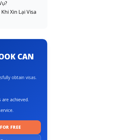
Vụ?
hi Xin Lại Visa
BOOK CAN
fully obtain visas.
s are achieved.
ervice.
FOR FREE