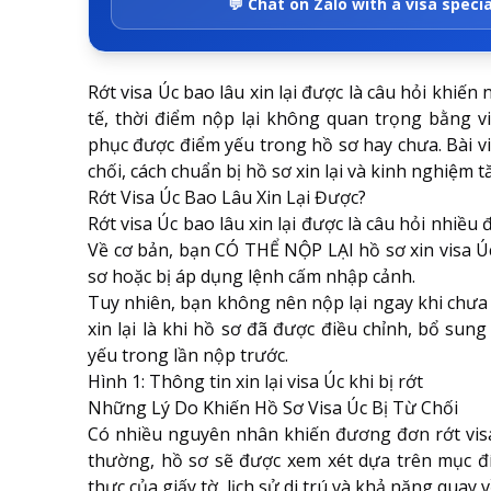
💬 Chat on Zalo with a visa specia
Rớt visa Úc bao lâu xin lại được là câu hỏi khiến
tế, thời điểm nộp lại không quan trọng bằng v
phục được điểm yếu trong hồ sơ hay chưa. Bài viế
chối, cách chuẩn bị hồ sơ xin lại và kinh nghiệm t
Rớt Visa Úc Bao Lâu Xin Lại Được?
Rớt visa Úc bao lâu xin lại được là câu hỏi nhiề
Về cơ bản, bạn CÓ THỂ NỘP LẠI hồ sơ xin visa 
sơ hoặc bị áp dụng lệnh cấm nhập cảnh.
Tuy nhiên, bạn không nên nộp lại ngay khi chưa x
xin lại là khi hồ sơ đã được điều chỉnh, bổ s
yếu trong lần nộp trước.
Hình 1: Thông tin xin lại visa Úc khi bị rớt
Những Lý Do Khiến Hồ Sơ Visa Úc Bị Từ Chối
Có nhiều nguyên nhân khiến đương đơn rớt visa 
thường, hồ sơ sẽ được xem xét dựa trên mục đí
thực của giấy tờ, lịch sử di trú và khả năng quay 