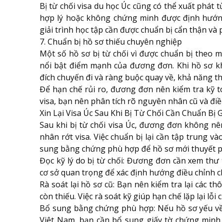
Bị từ chối visa du học Úc cũng có thể xuất phát 
hợp lý hoặc không chứng minh được định hướng
giải trình học tập cần được chuẩn bị cẩn thận và 
7. Chuẩn bị hồ sơ thiếu chuyên nghiệp
Một số hồ sơ bị từ chối vì được chuẩn bị theo 
nổi bật điểm mạnh của đương đơn. Khi hồ sơ khô
đích chuyến đi và ràng buộc quay về, khả năng t
Để hạn chế rủi ro, đương đơn nên kiểm tra kỹ to
visa, bạn nên phân tích rõ nguyên nhân cũ và điều
Xin Lại Visa Úc Sau Khi Bị Từ Chối Cần Chuẩn Bị G
Sau khi bị từ chối visa Úc, đương đơn không nê
nhân rớt visa. Việc chuẩn bị lại cần tập trung v
sung bằng chứng phù hợp để hồ sơ mới thuyết p
Đọc kỹ lý do bị từ chối: Đương đơn cần xem thư 
cơ sở quan trọng để xác định hướng điều chỉnh ch
Rà soát lại hồ sơ cũ: Bạn nên kiểm tra lại các t
còn thiếu. Việc rà soát kỹ giúp hạn chế lặp lại lỗi c
Bổ sung bằng chứng phù hợp: Nếu hồ sơ yếu về tà
Việt Nam, bạn cần bổ sung giấy tờ chứng minh