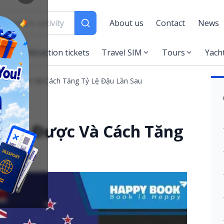
About us
Contact
News
es
Attraction tickets
Travel SIM
Tours
Yach
in Lại Được Và Cách Tăng Tỷ Lệ Đậu Lần Sau
n Lại Được Và Cách Tăng