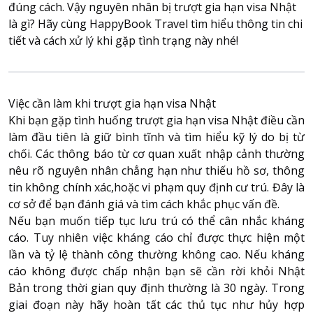
đúng cách. Vậy nguyên nhân bị trượt gia hạn visa Nhật
là gì? Hãy cùng HappyBook Travel tìm hiểu thông tin chi
tiết và cách xử lý khi gặp tình trạng này nhé!
About HappyBook
About us
News
Việc cần làm khi trượt gia hạn visa Nhật
Contact us
Khi bạn gặp tình huống
trượt gia hạn visa Nhật
điều cần
làm đầu tiên là giữ bình tĩnh và tìm hiểu kỹ lý do bị từ
chối. Các thông báo từ cơ quan xuất nhập cảnh thường
nêu rõ nguyên nhân chẳng hạn như thiếu hồ sơ, thông
tin không chính xác,hoặc vi phạm quy định cư trú. Đây là
cơ sở để bạn đánh giá và tìm cách khắc phục vấn đề.
Nếu bạn muốn tiếp tục lưu trú có thể cân nhắc kháng
cáo. Tuy nhiên việc kháng cáo chỉ được thực hiện một
lần và tỷ lệ thành công thường không cao. Nếu kháng
cáo không được chấp nhận bạn sẽ cần rời khỏi Nhật
Bản trong thời gian quy định thường là 30 ngày. Trong
giai đoạn này hãy hoàn tất các thủ tục như hủy hợp