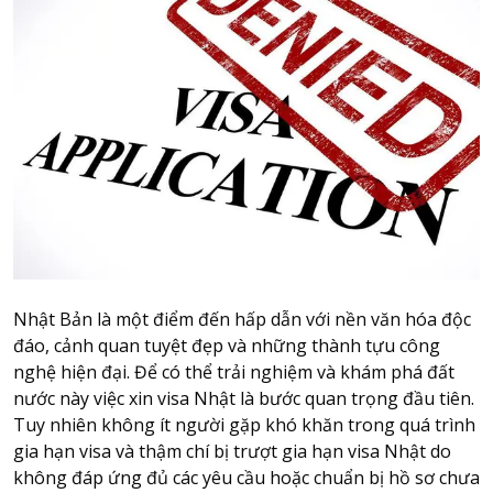
Attraction tickets
Travel SIM
Vietnam travel SIM
International travel SIM
Tours
Domestic tours
International Tours
Yacht
For you
Nhật Bản là một điểm đến hấp dẫn với nền văn hóa độc
Register as a collaborator
đáo, cảnh quan tuyệt đẹp và những thành tựu công
Payment instructions
nghệ hiện đại. Để có thể trải nghiệm và khám phá đất
Instructions for booking tickets
nước này việc xin visa Nhật là bước quan trọng đầu tiên.
Tuy nhiên không ít người gặp khó khăn trong quá trình
Transfer information
gia hạn visa và thậm chí bị trượt gia hạn visa Nhật do
Terms of Use
không đáp ứng đủ các yêu cầu hoặc chuẩn bị hồ sơ chưa
Privacy Policy