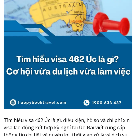
Attraction tickets
Travel SIM
Vietnam travel SIM
International travel SIM
Tours
Domestic tours
International Tours
Yacht
For you
Register as a collaborator
Payment instructions
Instructions for booking tickets
Transfer information
Tìm hiểu visa 462 Úc là gì, điều kiện, hồ sơ và chi phí xin
Terms of Use
visa lao động kết hợp kỳ nghỉ tại Úc. Bài viết cung cấp
thông tin chi tiết về quyền lợi, thời gian xử lý và dịch vụ
Privacy Policy