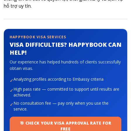
hỗ trợ uy tín.
About HappyBook
About us
News
HAPPYBOOK VISA SERVICES
Contact us
VISA DIFFICULTIES? HAPPYBOOK CAN
HELP!
Our experience has helped hundreds of clients successfully
obtain visas.
Analyzing profiles according to Embassy criteria
✓
High pass rate — committed to support until results are
✓
achieved.
No consultation fee — pay only when you use the
✓
service.
🎯 CHECK YOUR VISA APPROVAL RATE FOR
FREE