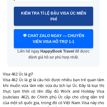
KIỂM TRA TỈ LỆ ĐẬU VISA ÚC MIỄN
PHÍ
💬 CHAT ZALO NGAY — CHUYÊN
VIÊN VISA HỖ TRỢ 1-1
Liên hệ ngay
HappyBook Travel
để được
đánh giá hồ sơ phù hợp nhất.
Visa 462 Úc là gì?
Visa 462 Úc là gì là câu hỏi được nhiều bạn trẻ quan tâm
khi muốn vừa làm việc vừa du lịch tại Úc. Đây là loại thị
thực tạm thời có tên đầy đủ Work and Holiday Visa
(subclass 462), do Chính phủ Úc cấp cho công dân trẻ
của một số quốc gia, trong đó có Việt Nam. Visa này cho