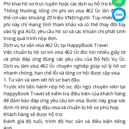
Phí khai hồ sơ trực tuyến hoặc các dịch vụ hỗ trợ khác.
Thông thường, tổng chi phí xin visa 462 Úc lần đầu có
thể rơi vào khoảng 20 triệu VNĐ/người. Tuy nhiên, mức
phí này chỉ mang tính tham khảo và có thể thay đổi tùy
vào tỷ giá AUD, yêu cầu hồ sơ và các khoản chi phát sinh
trong quá trình nộp đơn.
Dịch vụ tư vấn visa 462 Úc tại HappyBook Travel
Việc chuẩn bị hồ sơ xin visa 462 Úc đòi hỏi nhiều giấy tờ
và phải đáp ứng đúng các yêu cầu của Bộ Nội Vụ Úc.
Dịch vụ làm visa 462 Úc chuyên nghiệp giúp xử lý hồ sơ
nhanh chóng, hạn chế lỗi và tăng cơ hội được cấp visa.
1. Tư vấn và xem xét hồ sơ ban đầu
Trước khi tiến hành nộp hồ sơ, đội ngũ chuyên viên tại
HappyBook Travel sẽ kiểm tra điều kiện của khách hàng
để đảm bảo đáp ứng yêu cầu xin visa. Bước này giúp xác
định rõ khả năng đậu visa và chuẩn bị hồ sơ phù hợp.
Khách hàng sẽ được hỗ trợ:
Đánh giá độ tuổi, trình độ học vấn và điều kiện tiếng
Anh.