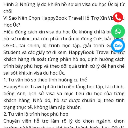
Hình 3: Những lý do khiến hồ sơ xin visa du học Úc bị từ
chối
Vì Sao Nên Chọn HappyBook Travel Hỗ Trợ Xin Visa Du
Học Úc?
Hiểu đúng cách xin visa du học Úc không chỉ là biết nộp
hồ sơ online, mà còn phải chuẩn bị đúng CoE, bảo hiểm
OSHC, tài chính, lộ trình học tập, giải trình Genuine
Student và các giấy tờ đi kèm. HappyBook Travel hỗ trợ
khách hàng rà soát từng phần hồ sơ, định hướng cách
trình bày phù hợp và theo dõi quá trình xử lý để hạn chế
sai sót khi xin visa du học Úc.
1. Tư vấn hồ sơ theo tình huống cụ thể
HappyBook Travel phân tích nền tảng học tập, tài chính,
tiếng Anh, lịch sử visa và mục tiêu du học của từng
khách hàng. Nhờ đó, hồ sơ được chuẩn bị theo tình
trạng thực tế, không làm rập khuôn.
2. Tư vấn lộ trình học phù hợp
Chuyên viên hỗ trợ làm rõ lý do chọn ngành, chọn
trường và kế hoạch sau khi hoàn thành khóa học. Đây là