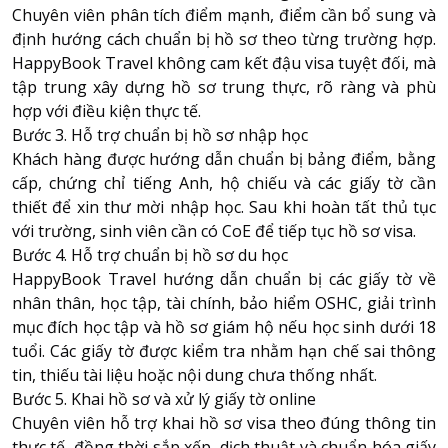
Chuyên viên phân tích điểm mạnh, điểm cần bổ sung và
định hướng cách chuẩn bị hồ sơ theo từng trường hợp.
HappyBook Travel không cam kết đậu visa tuyệt đối, mà
tập trung xây dựng hồ sơ trung thực, rõ ràng và phù
hợp với điều kiện thực tế.
Bước 3. Hỗ trợ chuẩn bị hồ sơ nhập học
Khách hàng được hướng dẫn chuẩn bị bảng điểm, bằng
cấp, chứng chỉ tiếng Anh, hộ chiếu và các giấy tờ cần
thiết để xin thư mời nhập học. Sau khi hoàn tất thủ tục
với trường, sinh viên cần có CoE để tiếp tục hồ sơ visa.
Bước 4. Hỗ trợ chuẩn bị hồ sơ du học
HappyBook Travel hướng dẫn chuẩn bị các giấy tờ về
nhân thân, học tập, tài chính, bảo hiểm OSHC, giải trình
mục đích học tập và hồ sơ giám hộ nếu học sinh dưới 18
tuổi. Các giấy tờ được kiểm tra nhằm hạn chế sai thông
tin, thiếu tài liệu hoặc nội dung chưa thống nhất.
Bước 5. Khai hồ sơ và xử lý giấy tờ online
Chuyên viên hỗ trợ khai hồ sơ visa theo đúng thông tin
thực tế, đồng thời sắp xếp, dịch thuật và chuẩn hóa giấy