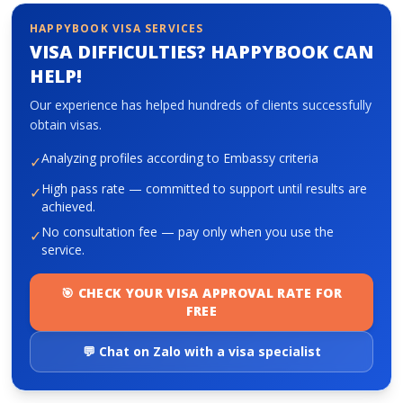
HAPPYBOOK VISA SERVICES
VISA DIFFICULTIES? HAPPYBOOK CAN
HELP!
Our experience has helped hundreds of clients successfully
obtain visas.
Analyzing profiles according to Embassy criteria
✓
High pass rate — committed to support until results are
✓
achieved.
No consultation fee — pay only when you use the
✓
service.
🎯 CHECK YOUR VISA APPROVAL RATE FOR
FREE
💬 Chat on Zalo with a visa specialist