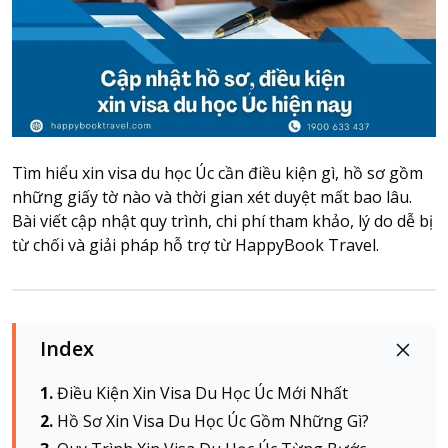
Attraction tickets
Travel SIM
Vietnam travel SIM
International travel SIM
Tours
Domestic tours
Tìm hiểu xin visa du học Úc cần điều kiện gì, hồ sơ gồm
International Tours
những giấy tờ nào và thời gian xét duyệt mất bao lâu.
Bài viết cập nhật quy trình, chi phí tham khảo, lý do dễ bị
Yacht
từ chối và giải pháp hỗ trợ từ HappyBook Travel.
For you
Register as a collaborator
Payment instructions
Index
Instructions for booking tickets
Transfer information
Điều Kiện Xin Visa Du Học Úc Mới Nhất
Terms of Use
Hồ Sơ Xin Visa Du Học Úc Gồm Những Gì?
Privacy Policy