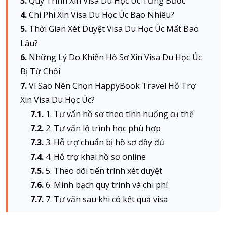
Quy Trình Xin Visa Du Học Úc Từng Bước
Chi Phí Xin Visa Du Học Úc Bao Nhiêu?
Thời Gian Xét Duyệt Visa Du Học Úc Mất Bao
About HappyBook
Lâu?
About us
Những Lý Do Khiến Hồ Sơ Xin Visa Du Học Úc
News
Bị Từ Chối
Contact us
Vì Sao Nên Chọn HappyBook Travel Hỗ Trợ
Xin Visa Du Học Úc?
1. Tư vấn hồ sơ theo tình huống cụ thể
2. Tư vấn lộ trình học phù hợp
3. Hỗ trợ chuẩn bị hồ sơ đầy đủ
4. Hỗ trợ khai hồ sơ online
5. Theo dõi tiến trình xét duyệt
6. Minh bạch quy trình và chi phí
7. Tư vấn sau khi có kết quả visa