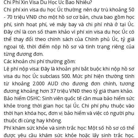
Chi Phí Xin Visa Du Học Úc Bao Nhiêu?
Chi phí xin visa du học Úc thường nên dự trù khoảng 50
- 70 triệu VNĐ cho một hồ sơ cơ bản, chưa bao gồm học
phí, sinh hoạt phí, vé máy bay và chi phí nhà ở tại Úc.
Đây chỉ là con số tham khảo vì phí xin visa du học Úc có
thể thay đổi theo chính sách của Chính phủ Úc, tỷ giá
ngoại tệ, thời điểm nộp hồ sơ và tình trạng riêng của
từng đương đơn.
Các khoản chi phí thường gồm:
Lệ phí nộp visa: Đây là khoản phí bắt buộc khi nộp hồ sơ
visa du học Úc subclass 500. Mức phí hiện thường tính
từ khoảng 2.000 AUD cho đương đơn chính, tương
đương khoảng hơn 37 triệu VNĐ theo tỷ giá tham khảo.
Bảo hiểm OSHC: Sinh viên quốc tế cần mua bảo hiểm sức
khỏe trong thời gian học tại Úc. Chi phí phụ thuộc vào
thời hạn khóa học, đơn vị bảo hiểm và việc có người phụ
thuộc đi cùng hay không.
Phí khám sức khỏe và sinh trắc học: Một số hồ sơ có thể
được yêu cầu khám sức khỏe hoặc lấy sinh trắc học.