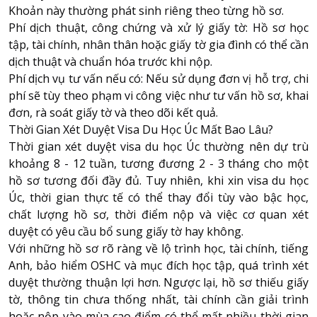
Khoản này thường phát sinh riêng theo từng hồ sơ.
Phí dịch thuật, công chứng và xử lý giấy tờ: Hồ sơ học
tập, tài chính, nhân thân hoặc giấy tờ gia đình có thể cần
dịch thuật và chuẩn hóa trước khi nộp.
Phí dịch vụ tư vấn nếu có: Nếu sử dụng đơn vị hỗ trợ, chi
phí sẽ tùy theo phạm vi công việc như tư vấn hồ sơ, khai
đơn, rà soát giấy tờ và theo dõi kết quả.
Thời Gian Xét Duyệt Visa Du Học Úc Mất Bao Lâu?
Thời gian xét duyệt visa du học Úc thường nên dự trù
khoảng 8 - 12 tuần, tương đương 2 - 3 tháng cho một
hồ sơ tương đối đầy đủ. Tuy nhiên, khi xin visa du học
Úc, thời gian thực tế có thể thay đổi tùy vào bậc học,
chất lượng hồ sơ, thời điểm nộp và việc cơ quan xét
duyệt có yêu cầu bổ sung giấy tờ hay không.
Với những hồ sơ rõ ràng về lộ trình học, tài chính, tiếng
Anh, bảo hiểm OSHC và mục đích học tập, quá trình xét
duyệt thường thuận lợi hơn. Ngược lại, hồ sơ thiếu giấy
tờ, thông tin chưa thống nhất, tài chính cần giải trình
hoặc nộp vào mùa cao điểm có thể mất nhiều thời gian