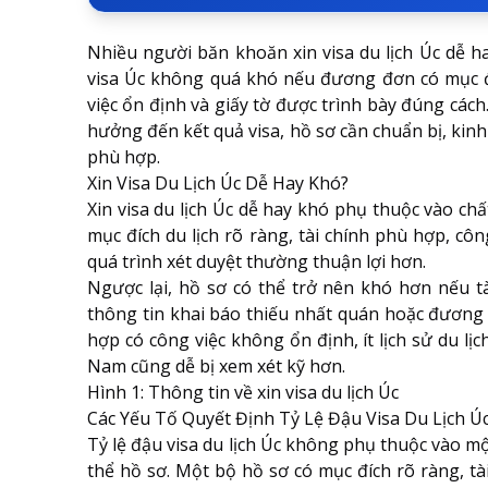
Nhiều người băn khoăn xin visa du lịch Úc dễ ha
visa Úc không quá khó nếu đương đơn có mục đí
việc ổn định và giấy tờ được trình bày đúng cách.
hưởng đến kết quả visa, hồ sơ cần chuẩn bị, kinh
phù hợp.
Xin Visa Du Lịch Úc Dễ Hay Khó?
Xin visa du lịch Úc dễ hay khó phụ thuộc vào c
mục đích du lịch rõ ràng, tài chính phù hợp, cô
quá trình xét duyệt thường thuận lợi hơn.
Ngược lại, hồ sơ có thể trở nên khó hơn nếu tà
thông tin khai báo thiếu nhất quán hoặc đương 
hợp có công việc không ổn định, ít lịch sử du l
Nam cũng dễ bị xem xét kỹ hơn.
Hình 1: Thông tin về xin visa du lịch Úc
Các Yếu Tố Quyết Định Tỷ Lệ Đậu Visa Du Lịch Ú
Tỷ lệ đậu visa du lịch Úc không phụ thuộc vào mộ
thể hồ sơ. Một bộ hồ sơ có mục đích rõ ràng, t