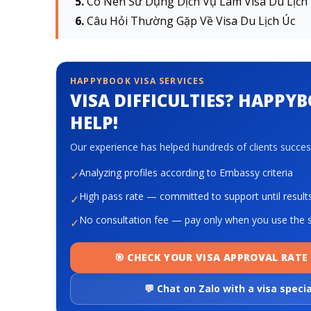
Có Nên Sử Dụng Dịch Vụ Làm Visa Du Lịch
Câu Hỏi Thường Gặp Về Visa Du Lịch Úc
HAPPYBOOK VISA SERVICES
VISA DIFFICULTIES? HAPPY
HELP!
Our experience has helped hundreds of clients success
Analyzing profiles according to Embassy criteria
✓
High pass rate — committed to support until result
✓
No consultation fee — pay only when you use the s
✓
🎯 CHECK YOUR VISA APPROVAL RATE 
💬 Chat on Zalo with a visa specia