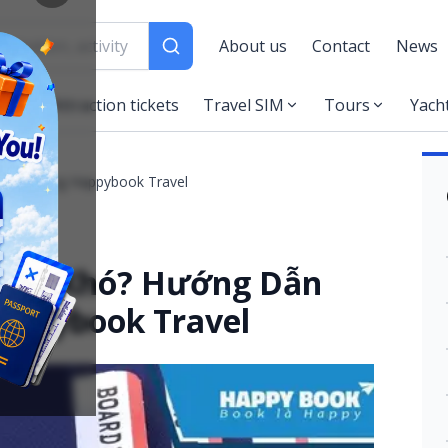
About us
Contact
News
es
Attraction tickets
Travel SIM
Tours
Yach
Hồ Sơ Cùng Happybook Travel
ễ Hay Khó? Hướng Dẫn
appybook Travel