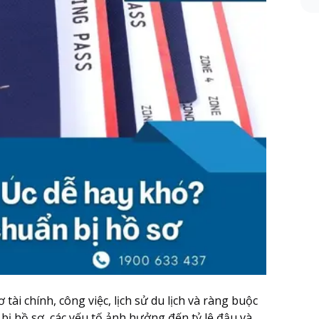
 tài chính, công việc, lịch sử du lịch và ràng buộc
bị hồ sơ, các yếu tố ảnh hưởng đến tỷ lệ đậu và