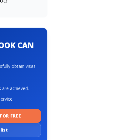
 Úc?
BOOK CAN
fully obtain visas.
s are achieved.
ervice.
FOR FREE
list