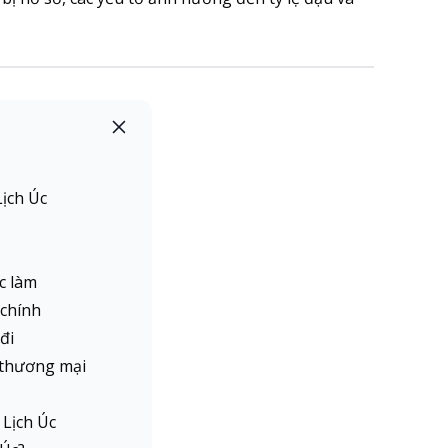
ịch Úc
ệc làm
 chính
 đi
 thương mại
Lịch Úc