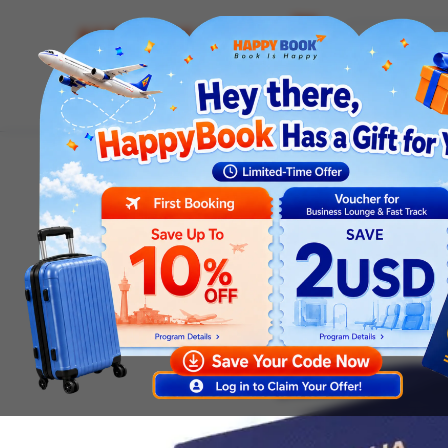
Airline tickets
Hotel
Visa
Airport servic
Homepage
News
Visa news
Xin Visa Du Lịch Úc Dễ Hay Khó? Hướng Dẫn Chuẩn Bị 
Visa news
Xin Visa Du Lịch Úc D
Chuẩn Bị Hồ Sơ Cùng H