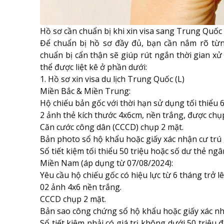
Hồ sơ cần chuẩn bị khi xin visa sang Trung Quốc
Để chuẩn bị hồ sơ đầy đủ, bạn cần nắm rõ từng
chuẩn bị cẩn thận sẽ giúp rút ngắn thời gian xử
thể được liệt kê ở phần dưới:
1. Hồ sơ xin visa du lịch Trung Quốc (L)
Miền Bắc & Miền Trung:
Hộ chiếu bản gốc với thời hạn sử dụng tối thiểu 
2 ảnh thẻ kích thước 4x6cm, nền trắng, được chụp
Căn cước công dân (CCCD) chụp 2 mặt.
Bản photo sổ hộ khẩu hoặc giấy xác nhận cư trú 
Sổ tiết kiệm tối thiểu 50 triệu hoặc số dư thẻ ngâ
Miền Nam (áp dụng từ 07/08/2024):
Yêu cầu hộ chiếu gốc có hiệu lực từ 6 tháng trở lê
02 ảnh 4x6 nền trắng.
CCCD chụp 2 mặt.
Bản sao công chứng sổ hộ khẩu hoặc giấy xác nh
Sổ tiết kiệm phải có giá trị không dưới 50 triệu