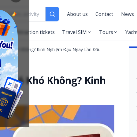
About us
Contact
News
es
Attraction tickets
Travel SIM
Tours
Yach
uốc Có Khó Không? Kinh Nghiệm Đậu Ngay Lần Đầu
ốc Có Khó Không? Kinh
 Đầu