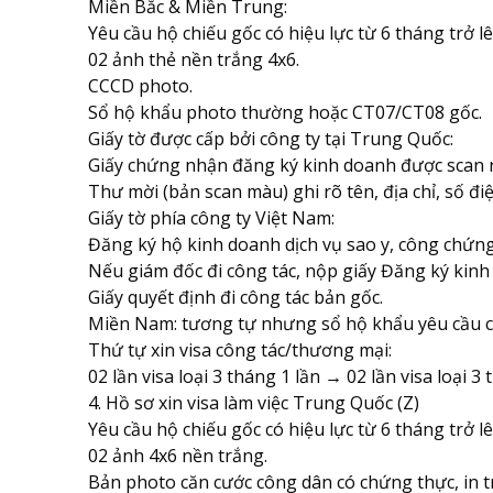
Miền Bắc & Miền Trung:
Yêu cầu hộ chiếu gốc có hiệu lực từ 6 tháng trở lê
02 ảnh thẻ nền trắng 4x6.
CCCD photo.
Sổ hộ khẩu photo thường hoặc CT07/CT08 gốc.
Giấy tờ được cấp bởi công ty tại Trung Quốc:
Giấy chứng nhận đăng ký kinh doanh được scan r
Thư mời (bản scan màu) ghi rõ tên, địa chỉ, số điện
Giấy tờ phía công ty Việt Nam:
Đăng ký hộ kinh doanh dịch vụ sao y, công chứng
Nếu giám đốc đi công tác, nộp giấy Đăng ký kinh
Giấy quyết định đi công tác bản gốc.
Miền Nam: tương tự nhưng sổ hộ khẩu yêu cầu 
Thứ tự xin visa công tác/thương mại:
02 lần visa loại 3 tháng 1 lần → 02 lần visa loại 3
4. Hồ sơ xin visa làm việc Trung Quốc (Z)
Yêu cầu hộ chiếu gốc có hiệu lực từ 6 tháng trở lê
02 ảnh 4x6 nền trắng.
Bản photo căn cước công dân có chứng thực, in t