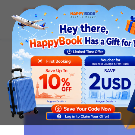
Airline tickets
Hotel
Visa
Airport servic
Homepage
News
Visa news
Xin Visa Sang Trung Q
Visa news
Xin Visa Sang Trung Qu
Nghiệm Đậu Ngay Lần