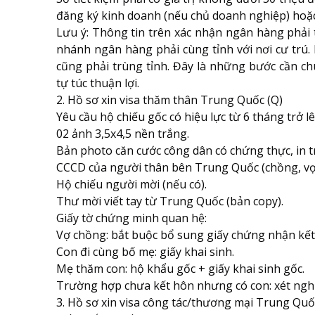
đăng ký kinh doanh (nếu chủ doanh nghiệp) hoặc 
Lưu ý: Thông tin trên xác nhận ngân hàng phải t
nhánh ngân hàng phải cùng tỉnh với nơi cư trú.
cũng phải trùng tỉnh. Đây là những bước cần ch
tự túc thuận lợi.
2. Hồ sơ xin visa thăm thân Trung Quốc (Q)
Yêu cầu hộ chiếu gốc có hiệu lực từ 6 tháng trở lê
02 ảnh 3,5x4,5 nền trắng.
Bản photo căn cước công dân có chứng thực, in t
CCCD của người thân bên Trung Quốc (chồng, vợ,
Hộ chiếu người mời (nếu có).
Thư mời viết tay từ Trung Quốc (bản copy).
Giấy tờ chứng minh quan hệ:
Vợ chồng: bắt buộc bổ sung giấy chứng nhận kết
Con đi cùng bố mẹ: giấy khai sinh.
Mẹ thăm con: hộ khẩu gốc + giấy khai sinh gốc.
Trường hợp chưa kết hôn nhưng có con: xét ngh
3. Hồ sơ xin visa công tác/thương mại Trung Quố