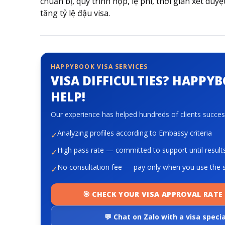
chuẩn bị, quy trình nộp, lệ phí, thời gian xét d
tăng tỷ lệ đậu visa.
HAPPYBOOK VISA SERVICES
VISA DIFFICULTIES? HAPPY
HELP!
Our experience has helped hundreds of clients success
Analyzing profiles according to Embassy criteria
✓
High pass rate — committed to support until result
✓
No consultation fee — pay only when you use the s
✓
🎯 CHECK YOUR VISA APPROVAL RATE 
💬 Chat on Zalo with a visa specia