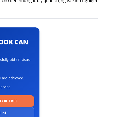
uyệt cho đến những lưu ý quan trọng và kinh nghiệm
BOOK CAN
fully obtain visas.
s are achieved.
ervice.
FOR FREE
list